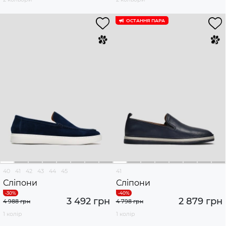
ОСТАННЯ ПАРА
40
41
42
43
44
45
41
Сліпони
Сліпони
3 492 грн
2 879 грн
4 988 грн
4 798 грн
1 колір
1 колір