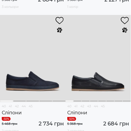
3 кольори
1 колір
40
41
42
44
45
40
41
42
43
44
45
Сліпони
Сліпони
2 734 грн
2 684 грн
5 468 грн
5 368 грн
2 кольори
2 кольори