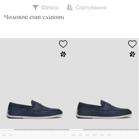
Фільтр
Сортування
Чоловічі сині сліпони
46
47
40
41
42
43
44
45