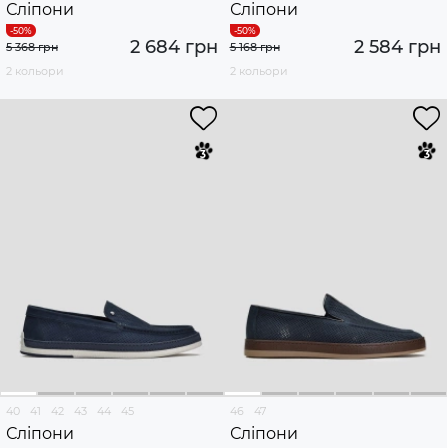
Сліпони
Сліпони
2 684 грн
2 584 грн
5 368 грн
5 168 грн
2 кольори
2 кольори
40
41
42
43
44
45
46
47
Сліпони
Сліпони