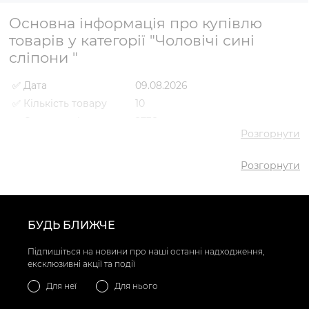
Основна інформація про купівлю
товарів у категорії "Чоловічі сині
сліпони "
✅ Дата
09.08.2026
✅ Кількість товару
10
✅ Середня ціна
2738 грн
Розгорнути
✅ Найдешевший
2227 грн
товар
Розгорнути
✅ Найдорожчий
3492 грн
товар
✅ Найпопулярніший
Сліпони VS000086171 Синій
товар
- 2879 грн
БУДЬ БЛИЖЧЕ
Підпишіться на новини про наші останні надходження,
ексклюзивні акції та події
Для неї
Для нього