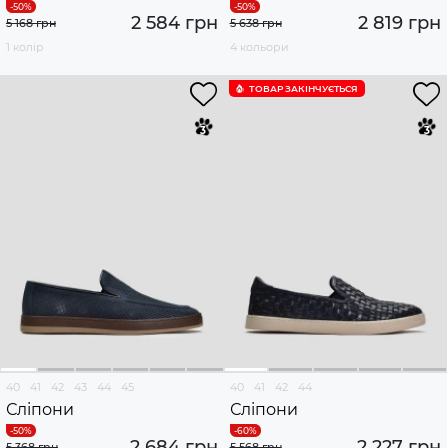
2 584 грн
2 819 грн
5 168 грн
5 638 грн
1 колір
4 кольори
ТОВАР ЗАКІНЧУЄTЬСЯ
40
41
42
43
44
45
40
41
42
44
Сліпони
Сліпони
2 684 грн
2 227 грн
5 368 грн
5 568 грн