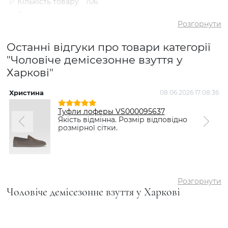
✅ Кількість товару
706
✅ Середній
5
рейтинг
Розгорнути
✅ Середня ціна
3339 грн
Останні відгуки про товари категорії
✅ Найдешевший
1370 грн
товар
"Чоловіче демісезонне взуття у
Харкові"
✅ Найдорожчий
6798 грн
товар
✅
Христина
08.06.2026 17:08:36
І
Черевики комфорт VS000091912
Найпопулярніший
Чорний
- 2501 грн
товар
Туфли лоферы VS000095637
Якість відмінна. Розмір відповідно
розмірної сітки.
Розгорнути
Чоловіче демісезонне взуття у Харкові