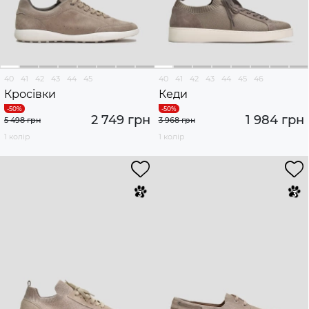
40
41
42
43
44
45
40
41
42
43
44
45
46
Кросівки
Кеди
2 749 грн
1 984 грн
5 498 грн
3 968 грн
1 колір
1 колір