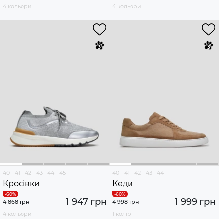
4 кольори
4 кольори
40
41
42
43
44
45
40
41
42
43
44
Кросівки
Кеди
1 947 грн
1 999 грн
4 868 грн
4 998 грн
4 кольори
1 колір