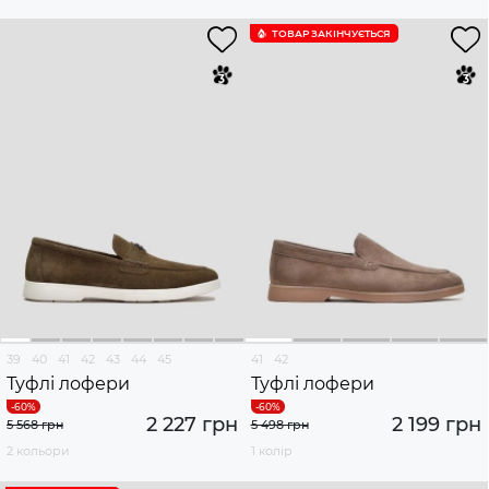
ТОВАР ЗАКІНЧУЄTЬСЯ
39
40
41
42
43
44
45
41
42
Туфлі лофери
Туфлі лофери
2 227 грн
2 199 грн
5 568 грн
5 498 грн
2 кольори
1 колір