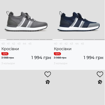
40
41
42
43
44
45
40
41
42
43
44
45
Кросівки
Кросівки
1 994 грн
1 994 грн
3 988 грн
3 988 грн
3 кольори
3 кольори