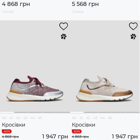
4 868 грн
5 568 грн
1 колір
1 колір
40
41
42
43
44
45
40
41
42
43
44
45
Кросівки
Кросівки
1 947 грн
1 947 грн
4 868 грн
4 868 грн