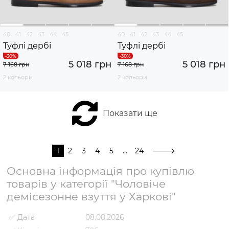
40
41
42
43
44
45
40
41
42
43
44
45
Туфлі дербі
Туфлі дербі
5 018 грн
5 018 грн
7 168 грн
7 168 грн
2 кольори
2 кольори
Показати ще
1
2
3
4
5
...
24
Основна інформація про купівлю
товарів у категорії "Чоловіче
демісезонне взуття у Харкові"
✅ Дата
08.08.2026