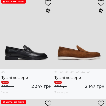
ОСТАННЯ ПАРА
45
39
40
41
42
43
44
45
Туфлі лофери
Туфлі лофери
2 347 грн
2 147 грн
5 868 грн
5 368 грн
1 колір
3 кольори
ОСТАННЯ ПАРА