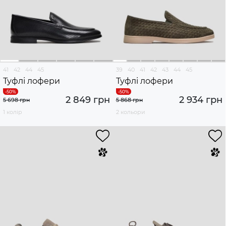
41
42
44
45
39
40
41
42
43
44
45
Туфлі лофери
Туфлі лофери
2 849 грн
2 934 грн
5 698 грн
5 868 грн
1 колір
2 кольори