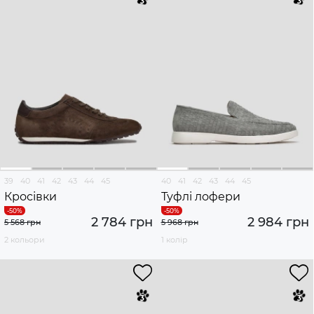
39
40
41
42
43
44
45
40
41
42
43
44
45
Кросівки
Туфлі лофери
2 784 грн
2 984 грн
5 568 грн
5 968 грн
2 кольори
1 колір