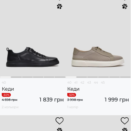
40
40
41
42
43
44
45
Кеди
Кеди
1 839 грн
1 999 грн
4 598 грн
3 998 грн
2 кольори
1 колір