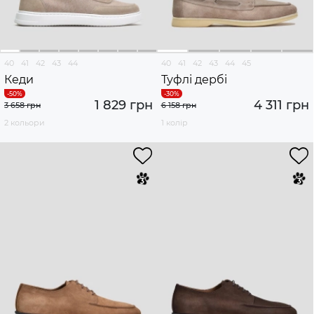
40
41
42
43
44
40
41
42
43
44
45
Кеди
Туфлі дербі
1 829 грн
4 311 грн
3 658 грн
6 158 грн
2 кольори
1 колір