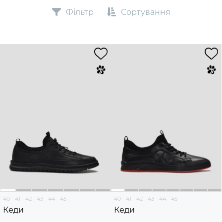
Фільтр
Сортування
40
41
42
43
44
45
40
41
42
43
44
45
Кеди
Кеди