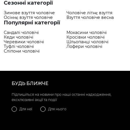
Сезонні категорії
Зимове взуття чоловіче
Чоловіче літнє взуття
Осіннє взуття чоловіче
Взуття чоловіче весна
Популярні категорії
Сандалі чоловічі
Мокасини чоловічі
Кеди чоловічі
Кросівки чоловічі
Черевики чоловічі
Шльопанці чоловічі
Туфлі чоловічі
Лофери чоловічі
Сліпони чоловічі
БУДЬ БЛИЖЧЕ
Підпишіться на новини про наші останні надходження,
ексклюзивні акції та події
Для неї
Для нього