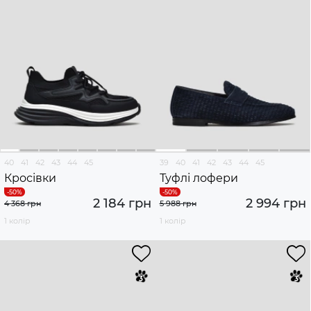
40
41
42
43
44
45
39
40
41
42
43
44
45
Кросівки
Туфлі лофери
2 184 грн
2 994 грн
4 368 грн
5 988 грн
1 колір
1 колір