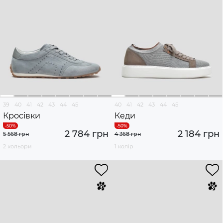
39
40
41
42
43
44
45
40
41
42
43
44
45
Кросівки
Кеди
2 784 грн
2 184 грн
5 568 грн
4 368 грн
2 кольори
1 колір