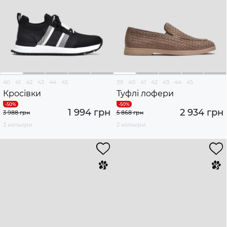
40
41
42
43
44
45
39
40
41
42
43
44
45
Кросівки
Туфлі лофери
1 994 грн
2 934 грн
3 988 грн
5 868 грн
3 кольори
2 кольори