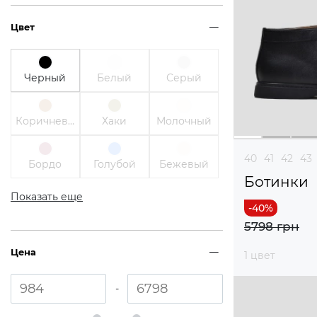
Цвет
Черный
Белый
Серый
Коричневый
Хаки
Молочный
40
41
42
43
Бордо
Голубой
Бежевый
Ботинки
Показать еще
5798 грн
Цена
1 цвет
-