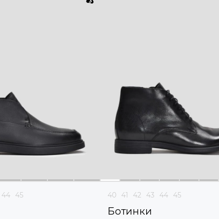
44
45
40
41
42
43
44
45
Ботинки