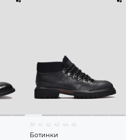
39
41
42
43
44
45
Ботинки