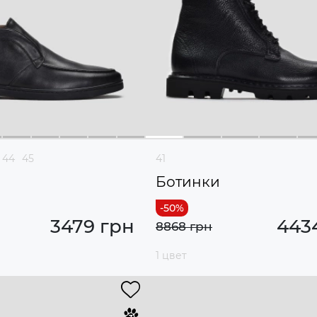
44
45
41
Ботинки
3479 грн
443
8868 грн
1 цвет