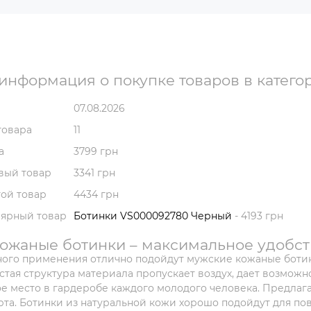
информация о покупке товаров в катего
07.08.2026
товара
11
а
3799 грн
вый товар
3341 грн
ой товар
4434 грн
лярный товар
Ботинки VS000092780 Черный
- 4193 грн
ожаные ботинки – максимальное удобст
ого применения отлично подойдут мужские кожаные ботин
стая структура материала пропускает воздух, дает возможно
е место в гардеробе каждого молодого человека. Предла
та. Ботинки из натуральной кожи хорошо подойдут для пов