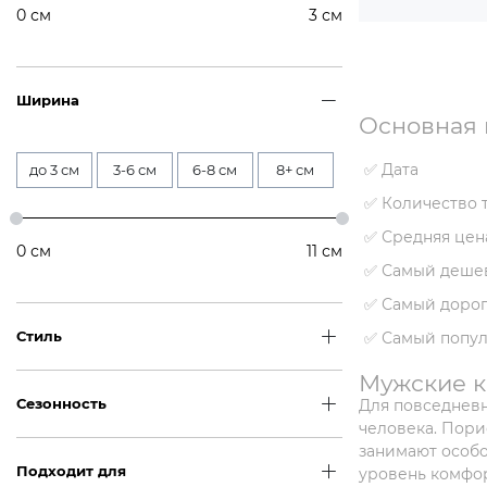
0
см
3
см
Ширина
Основная 
✅ Дата
до 3 см
3-6 см
6-8 см
8+ см
✅ Количество 
✅ Средняя цен
0
см
11
см
✅ Самый деше
✅ Самый дорог
Стиль
✅ Самый попу
Мужские к
Сезонность
Для повседневн
человека. Пори
занимают особо
Подходит для
уровень комфор