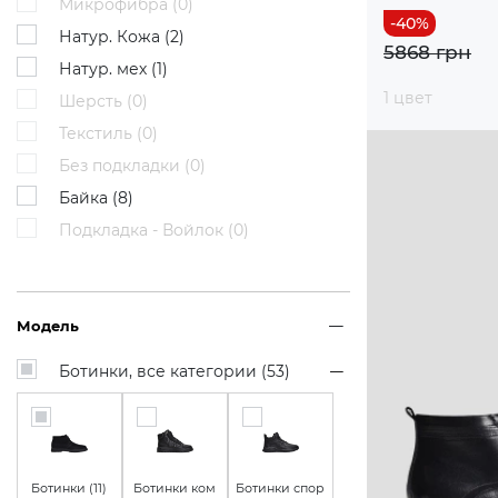
Микрофибра (
0
)
Натур. Кожа (
2
)
5868 грн
Натур. мех (
1
)
1 цвет
Шерсть (
0
)
Текстиль (
0
)
Без подкладки (
0
)
Байка (
8
)
Подкладка - Войлок (
0
)
Модель
Ботинки, все категории (
53
)
Ботинки (
11
)
Ботинки ком
Ботинки спор