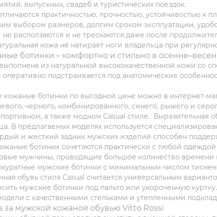
иятий, выпускных, свадеб и туристических поездок.
тличаются практичностью, прочностью, устойчивостью к п
им выбором размеров, долгим сроком эксплуатации, удоб
 не расползаются и не трескаются даже после продолжите
атуральная кожа не натирает ноги владельца при регулярно
ные ботинки – комфортно и стильно в осенне–весе
 выполнена из натуральной высококачественной кожи со 
 оперативно подстраивается под анатомические особеннос
 кожаные ботинки по выгодной цене можно в интернет-мага
евого, черного, комбинированного, синего, рыжего и сер
портивном, а также модном Casual стиле. Выразительная обу
ца. В предлагаемых моделях используется специализиров
ердый и жесткий задник мужских изделий способен поддер
ожаные ботинки сочетаются практически с любой одеждой
овые мужчины, проводящие большое количество времени 
ккуратные мужские ботинки с минимальным числом тиснен
чная обувь стиля Casual считается универсальным вариан
сить мужские ботинки под пальто или укороченную куртку
одели с качественными стельками и утепленными подкладк
 за мужской кожаной обувью Vitto Rossi