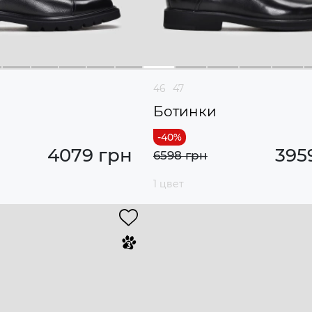
46
47
Ботинки
4079 грн
395
6598 грн
1 цвет