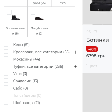
форт (
25
)
т (
7
)
Ботинки челс
Полуботинк
46
47
и (
8
)
и (
2
)
Ботинки
Кеды (
51
)
Кроссовки, все категории (
55
)
6798 грн
Мокасины (
44
)
1 цвет
Туфли, все категории (
236
)
Угги (
3
)
Сандалии (
13
)
Сабо (
8
)
Топсайдеры (
0
)
Шлёпанцы (
21
)