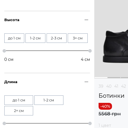
Высота
до 1 см
1-2 см
2-3 см
3+ см
0
см
4
см
Длина
39
40
41
42
Ботинки
до 1 см
1-2 см
2+ см
5568 грн
1 цвет