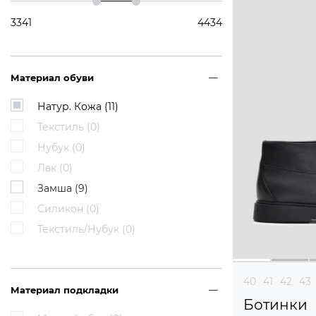
3341
4434
Материал обуви
Натур. Кожа (
11
)
Текстиль (
0
)
Нубук (
0
)
Лак (
0
)
Замша (
9
)
Силикон (
0
)
Текстиль/Нубук (
0
)
40
41
42
43
Материал подкладки
Ботинки