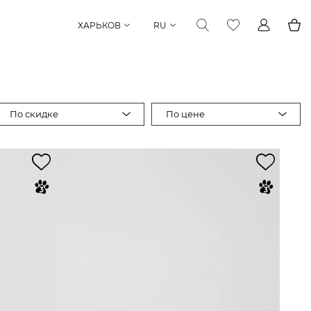
ХАРЬКОВ
RU
По скидке
По цене