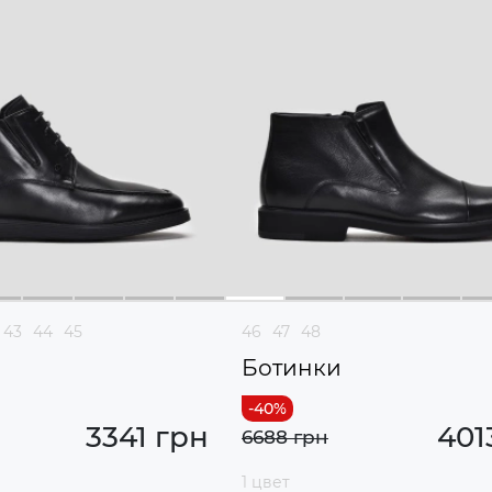
43
44
45
46
47
48
Ботинки
3341 грн
401
6688 грн
1 цвет