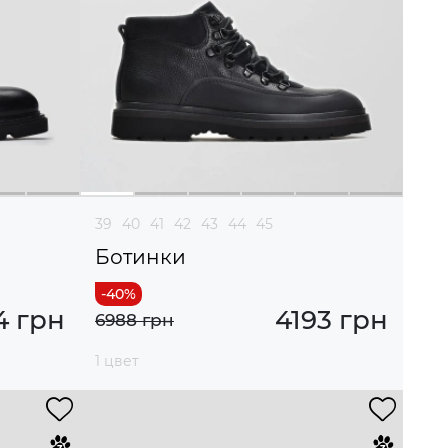
39
40
41
42
43
44
45
Ботинки
4 грн
4193 грн
6988 грн
1 цвет