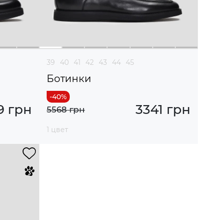
39
40
41
42
43
44
45
Ботинки
9 грн
3341 грн
5568 грн
1 цвет