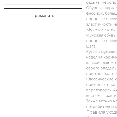
отдыха, меропр
Обувные пары о
фасоном, больш
Применить
процессе носки
эластичности н
Мужские кожа
Мужская обувь
процессе носки
шага.
Купить мужские
изделия коричн
классическом, с
своего владель
при ходьбе. Тв
Классические к
применяют дел
переговорах. А
костюм. Практи
Также можно но
потребителям м
Правила ухода