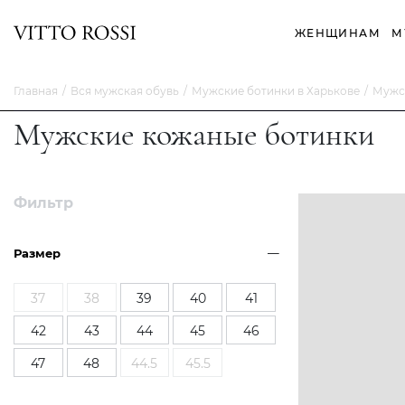
ЖЕНЩИНАМ
М
Главная
Вся мужская обувь
Мужские ботинки в Харькове
Мужс
Мужские кожаные ботинки
Фильтр
Размер
37
38
39
40
41
42
43
44
45
46
47
48
44.5
45.5