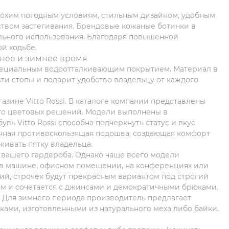
лохим погодным условиям, стильным дизайном, удобным
ством застегивания. Брендовые кожаные ботинки в
льного использования. Благодаря повышенной
й ходьбе.
ннее и зимнее время
специальным водоотталкивающим покрытием. Материал в
ти стопы и подарит удобство владельцу от каждого
зине Vitto Rossi. В каталоге компании представлены
ого цветовых решений. Модели выполнены в
вь Vitto Rossi способна подчеркнуть статус и вкус
анная противоскользящая подошва, создающая комфорт
живать пятку владельца.
 вашего гардероба. Однако чаще всего модели
в машине, офисном помещении, на конференциях или
ий, строчек будут прекрасным вариантом под строгий
том и сочетается с джинсами и демократичными брюками.
. Для зимнего периода производитель предлагает
ами, изготовленными из натурального меха либо байки.