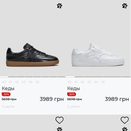
40
41
42
43
44
45
40
41
42
43
44
45
Кеды
Кеды
3989 грн
3989 грн
5698 грн
5698 грн
3 цвета
3 цвета