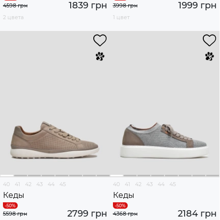
1839 грн
1999 грн
4598 грн
3998 грн
2 цвета
1 цвет
40
41
42
43
44
45
40
41
42
43
44
45
Кеды
Кеды
2799 грн
2184 грн
5598 грн
4368 грн