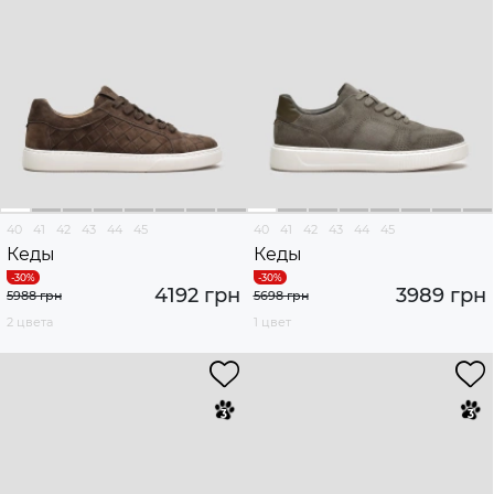
40
41
42
43
44
45
40
41
42
43
44
45
Кеды
Кеды
4192 грн
3989 грн
5988 грн
5698 грн
2 цвета
1 цвет