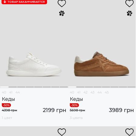
ТОВАР ЗАКАНЧИВАЕТСЯ
40
41
44
40
41
42
43
44
45
Кеды
Кеды
2199 грн
3989 грн
4398 грн
5698 грн
1 цвет
3 цвета