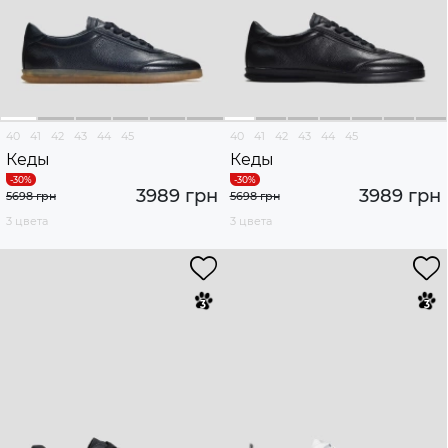
40
41
42
43
44
45
40
41
42
43
44
45
Кеды
Кеды
3989 грн
3989 грн
5698 грн
5698 грн
3 цвета
3 цвета