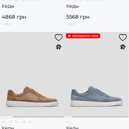
Кеды
Кеды
4868 грн
5568 грн
1 цвет
1 цвет
ПОСЛЕДНЯЯ ПАРА
40
41
42
43
44
43
Кеды
Кеды