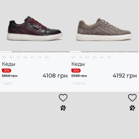
39
40
41
42
43
44
45
40
41
42
43
44
45
Кеды
Кеды
4108 грн
4192 грн
5868 грн
5988 грн
1 цвет
2 цвета