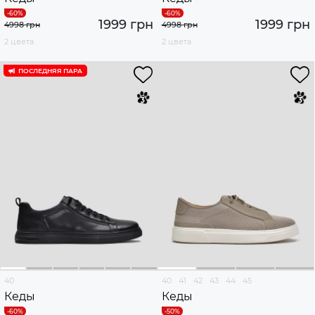
1999 грн
1999 грн
4998 грн
4998 грн
2 цвета
2 цвета
ПОСЛЕДНЯЯ ПАРА
40
40
41
42
43
44
45
Кеды
Кеды