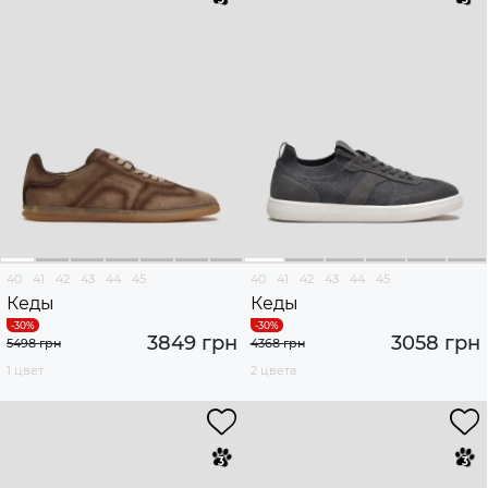
40
41
42
43
44
45
40
41
42
43
44
45
Кеды
Кеды
3849 грн
3058 грн
5498 грн
4368 грн
1 цвет
2 цвета