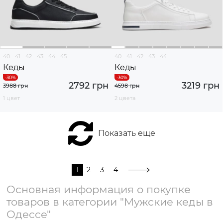
40
41
42
43
44
45
40
41
42
43
44
Кеды
Кеды
2792 грн
3219 грн
3988 грн
4598 грн
1 цвет
2 цвета
Показать еще
1
2
3
4
Основная информация о покупке
товаров в категории "Мужские кеды в
Одессе"