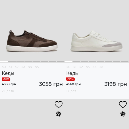
40
41
42
43
44
45
40
41
42
43
44
45
Кеды
Кеды
3058 грн
3198 грн
4368 грн
4568 грн
2 цвета
1 цвет