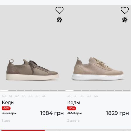
40
41
42
43
44
45
46
40
41
42
43
44
Кеды
Кеды
1984 грн
1829 грн
3968 грн
3658 грн
1 цвет
2 цвета