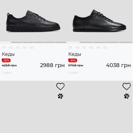
40
42
43
44
45
39
40
42
43
44
45
Кеды
Кеды
2988 грн
4038 грн
4268 грн
5768 грн
1 цвет
1 цвет