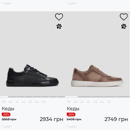
1 цвет
1 цвет
39
40
41
42
43
44
45
39
40
41
42
43
44
45
Кеды
Кеды
2934 грн
2749 грн
5868 грн
5498 грн
1 цвет
1 цвет