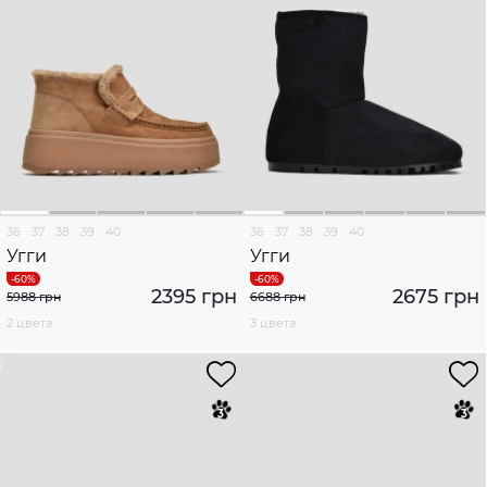
36
37
38
39
40
36
37
38
39
40
Угги
Угги
2395 грн
2675 грн
5988 грн
6688 грн
2 цвета
3 цвета