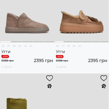
36
37
38
39
40
41
36
37
38
39
40
Угги
Угги
2395 грн
2395 грн
5988 грн
5988 грн
4 цвета
2 цвета