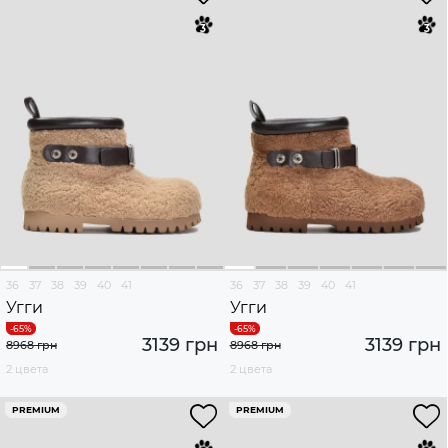
36
37
38
39
40
41
36
37
38
39
40
41
Угги
Угги
3139 грн
3139 грн
8968 грн
8968 грн
2 цвета
2 цвета
PREMIUM
PREMIUM