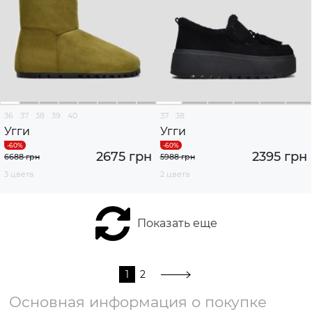
36
37
38
39
40
37
38
Угги
Угги
2675 грн
2395 грн
6688 грн
5988 грн
3 цвета
2 цвета
Показать еще
1
2
Основная информация о покупке