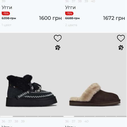
39
36
37
38
39
40
Угги
Угги
1600 грн
1672 грн
6398 грн
6688 грн
1 цвет
2 цвета
36
37
38
39
36
37
39
40