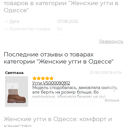
товаров в категории "Женские угги в
Одессе"
✅ Дата
07.08.2026
✅ Количество товара
54
✅ Средний рейтинг
4.7
Развернуть
✅ Средняя цена
2553 грн
✅ Самый дешевый
Последние отзывы о товарах
1175 грн
товар
категории "Женские угги в Одессе"
✅ Самый дорогой
6198 грн
товар
Светлана
25.06.2026 18:41:04
Т
✅ Самый популярный
Угги VS000080476 Черный
товар
- 3419 грн
Угги VS000090912
Модель сподобалась, замовляла онлайн,
але беріть на розмір більше, бо
маломірки, обміняла бежеві на оці
Больше...
коричневі і на 38 р (ношу 37р) і то вони
наче трохи тиснуть. Дуже теплі....
Женские угги в Одессе: комфорт и
качество