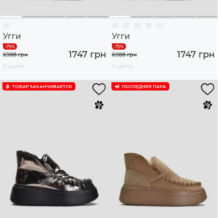
40
36
37
38
39
40
Угги
Угги
1747 грн
1747 грн
6988 грн
6988 грн
2 цвета
2 цвета
ТОВАР ЗАКАНЧИВАЕТСЯ
ПОСЛЕДНЯЯ ПАРА