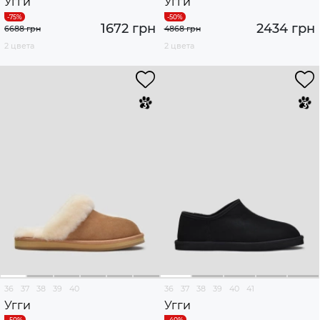
Угги
Угги
1672 грн
2434 грн
6688 грн
4868 грн
2 цвета
2 цвета
36
37
38
39
40
36
37
38
39
40
41
Угги
Угги