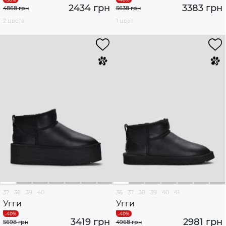
2434 грн
3383 грн
4868 грн
5638 грн
2 цвета
1 цвет
37
38
39
40
36
37
38
39
40
41
Угги
Угги
3419 грн
2981 грн
5698 грн
4968 грн