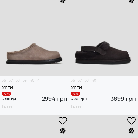
36
37
38
39
40
41
36
37
38
40
Угги
Угги
2994 грн
3899 грн
5988 грн
6498 грн
1 цвет
1 цвет