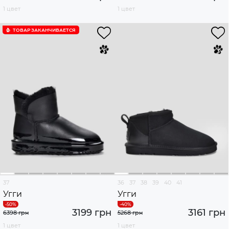
1 цвет
1 цвет
ТОВАР ЗАКАНЧИВАЕТСЯ
37
36
37
38
39
40
41
Угги
Угги
3199 грн
3161 грн
6398 грн
5268 грн
1 цвет
1 цвет