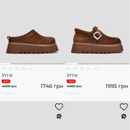
36
37
38
39
40
36
37
38
39
40
Угги
Угги
1746 грн
1995 грн
4988 грн
4988 грн
3 цвета
3 цвета