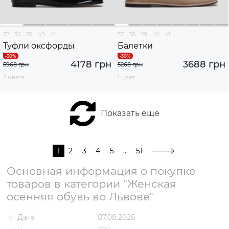
37
38
39
40
41
37
38
39
40
41
Туфли оксфорды
Балетки
4178 грн
3688 грн
5968 грн
5268 грн
2 цвета
1 цвет
Показать еще
1
2
3
4
5
...
51
Основная информация о покупке
товаров в категории "Женская
осенняя обувь во Львове"
✅ Дата
07.08.2026