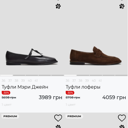
36
37
38
39
40
41
36
37
38
39
40
41
Туфли Мэри Джейн
Туфли лоферы
3989 грн
4059 грн
5698 грн
5798 грн
1 цвет
1 цвет
PREMIUM
PREMIUM