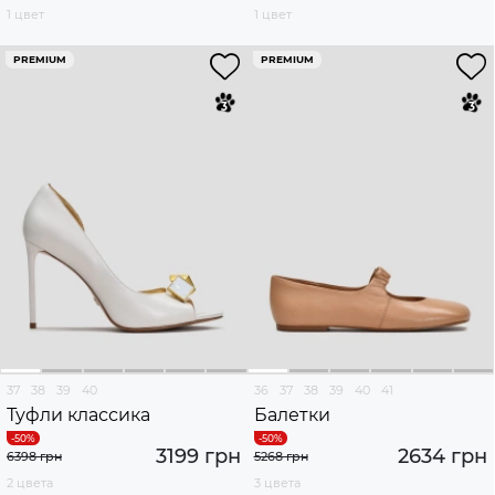
1 цвет
1 цвет
PREMIUM
PREMIUM
37
38
39
40
36
37
38
39
40
41
Туфли классика
Балетки
3199 грн
2634 грн
6398 грн
5268 грн
2 цвета
3 цвета