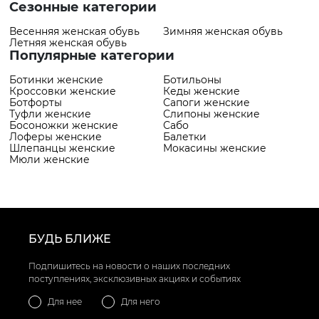
Сезонные категории
Весенняя женская обувь
Зимняя женская обувь
Летняя женская обувь
Популярные категории
Ботинки женские
Ботильоны
Кроссовки женские
Кеды женские
Ботфорты
Сапоги женские
Туфли женские
Слипоны женские
Босоножки женские
Сабо
Лоферы женские
Балетки
Шлепанцы женские
Мокасины женские
Мюли женские
БУДЬ БЛИЖЕ
Подпишитесь на новости о наших последних
поступлениях, эксклюзивных акциях и событиях
Для нее
Для него