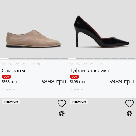
36
37
38
39
40
41
36
37
38
39
40
Слипоны
Туфли классика
3898 грн
3989 грн
5568 грн
5698 грн
2 цвета
3 цвета
PREMIUM
PREMIUM