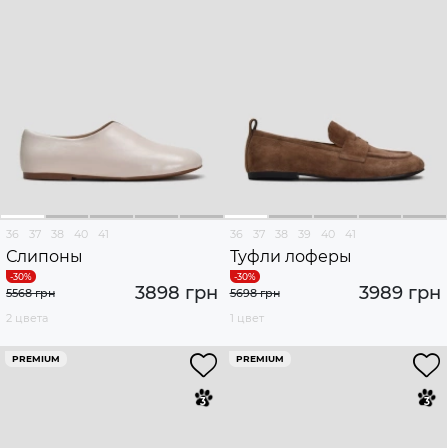
36
37
38
40
41
36
37
38
39
40
41
Слипоны
Туфли лоферы
3898 грн
3989 грн
5568 грн
5698 грн
2 цвета
1 цвет
PREMIUM
PREMIUM