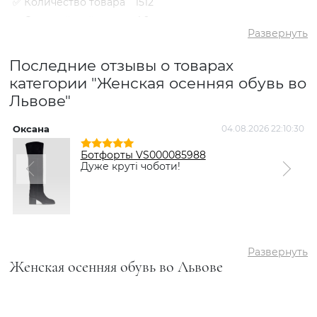
✅ Количество товара
1512
✅ Средний рейтинг
4.9
Развернуть
✅ Средняя цена
3210 грн
✅ Самый дешевый
Последние отзывы о товарах
947 грн
товар
категории "Женская осенняя обувь во
✅ Самый дорогой
8795 грн
Львове"
товар
✅ Самый популярный
Ботинки VS000090484 Черный
товар
- 1630 грн
Оксана
04.08.2026 22:10:30
Ботфорты VS000085988
Дуже круті чоботи!
Развернуть
Женская осенняя обувь во Львове