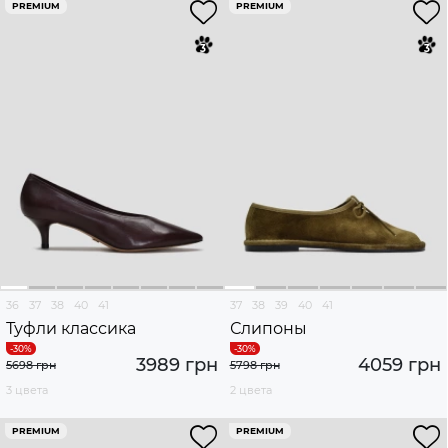
PREMIUM
PREMIUM
36
37
38
40
41
37
38
39
40
41
Туфли классика
Слипоны
3989 грн
4059 грн
5698 грн
5798 грн
3 цвета
2 цвета
PREMIUM
PREMIUM