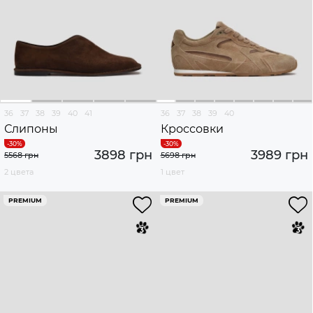
36
37
38
39
40
41
36
37
38
39
40
Слипоны
Кроссовки
3898 грн
3989 грн
5568 грн
5698 грн
2 цвета
1 цвет
PREMIUM
PREMIUM