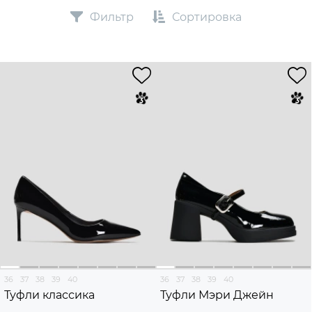
Фильтр
Сортировка
36
37
38
39
40
36
37
38
39
40
Туфли классика
Туфли Мэри Джейн