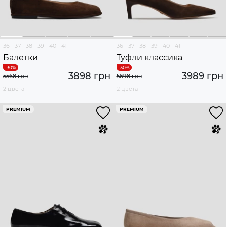
36
37
38
39
40
41
36
37
38
39
40
41
Балетки
Туфли классика
3898 грн
3989 грн
5568 грн
5698 грн
2 цвета
2 цвета
PREMIUM
PREMIUM