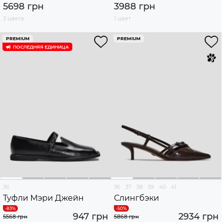
5698 грн
3988 грн
3 цвета
1 цвет
PREMIUM
PREMIUM
ПОСЛЕДНЯЯ ЕДИНИЦА
36
36
37
38
39
40
41
Туфли Мэри Джейн
Слингбэки
947 грн
2934 грн
5568 грн
5868 грн