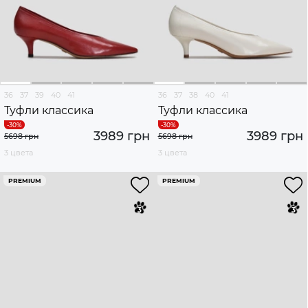
36
37
39
40
41
36
37
38
40
41
Туфли классика
Туфли классика
3989 грн
3989 грн
5698 грн
5698 грн
3 цвета
3 цвета
PREMIUM
PREMIUM