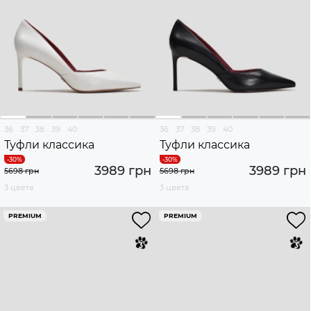
36
37
38
39
40
36
37
38
39
40
Туфли классика
Туфли классика
3989 грн
3989 грн
5698 грн
5698 грн
3 цвета
3 цвета
PREMIUM
PREMIUM