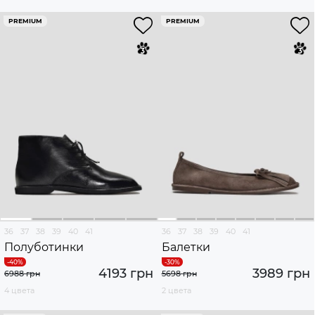
PREMIUM
PREMIUM
36
37
38
39
40
41
36
37
38
39
40
41
Полуботинки
Балетки
4193 грн
3989 грн
6988 грн
5698 грн
4 цвета
2 цвета