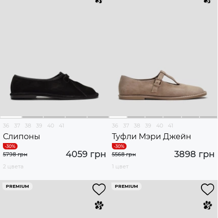
36
37
38
39
40
41
36
37
38
39
40
41
Слипоны
Туфли Мэри Джейн
4059 грн
3898 грн
5798 грн
5568 грн
2 цвета
1 цвет
PREMIUM
PREMIUM