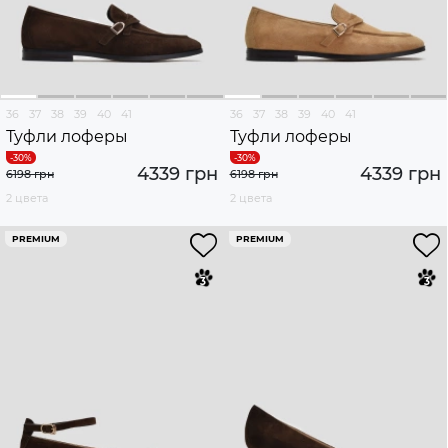
36
37
38
39
40
41
36
37
38
39
40
41
Туфли лоферы
Туфли лоферы
4339 грн
4339 грн
6198 грн
6198 грн
2 цвета
2 цвета
PREMIUM
PREMIUM