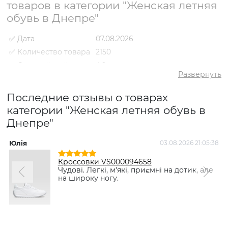
товаров в категории "Женская летняя
обувь в Днепре"
✅ Дата
07.08.2026
✅ Количество товара
2150
✅ Средний рейтинг
4.9
Развернуть
✅ Средняя цена
2400 грн
✅ Самый дешевый
Последние отзывы о товарах
198 грн
товар
категории "Женская летняя обувь в
✅ Самый дорогой
6688 грн
Днепре"
товар
✅ Самый
Шлёпанцы VS000087385
популярный товар
Черный
- 980 грн
Юлія
03.08.2026 21:05:38
Кроссовки VS000094658
Чудові. Легкі, м'які, приємні на дотик, але
на широку ногу.