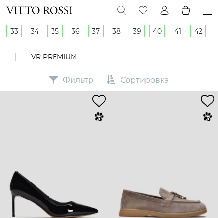
33
34
35
36
37
38
39
40
41
42
VR PREMIUM
Фильтр
Сортировка