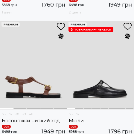
1760 грн
1949 грн
5868 грн
6498 грн
1 цвет
2 цвета
PREMIUM
PREMIUM
ТОВАР ЗАКАНЧИВАЕТСЯ
36
37
38
39
40
36
37
Босоножки низкий ход
Мюли
1949 грн
1796 грн
6498 грн
5988 грн