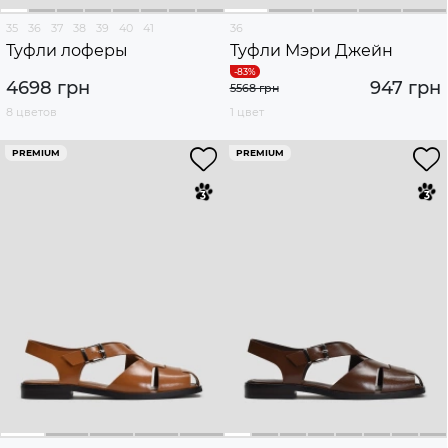
35
36
37
38
39
40
41
36
Туфли лоферы
Туфли Мэри Джейн
4698 грн
947 грн
5568 грн
8 цветов
1 цвет
PREMIUM
PREMIUM