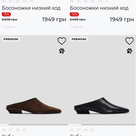
36
37
38
40
41
36
37
38
39
40
41
Босоножки низкий ход
Босоножки низкий ход
1949 грн
1949 грн
6498 грн
6498 грн
2 цвета
2 цвета
PREMIUM
PREMIUM
36
37
38
39
36
37
38
39