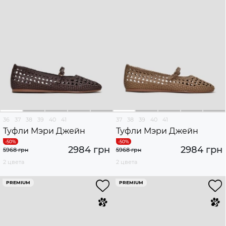
36
37
38
39
40
41
37
38
39
40
41
Туфли Мэри Джейн
Туфли Мэри Джейн
2984 грн
2984 грн
5968 грн
5968 грн
2 цвета
2 цвета
PREMIUM
PREMIUM