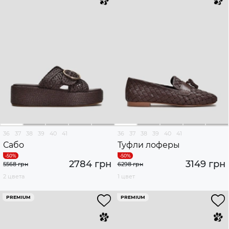
36
37
38
39
40
41
36
37
38
39
40
41
Сабо
Туфли лоферы
2784 грн
3149 грн
5568 грн
6298 грн
2 цвета
1 цвет
PREMIUM
PREMIUM