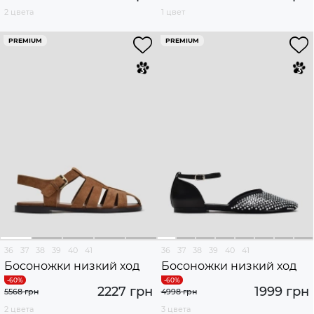
2 цвета
1 цвет
PREMIUM
PREMIUM
36
37
38
39
40
41
36
37
38
39
40
41
Босоножки низкий ход
Босоножки низкий ход
2227 грн
1999 грн
5568 грн
4998 грн
2 цвета
3 цвета