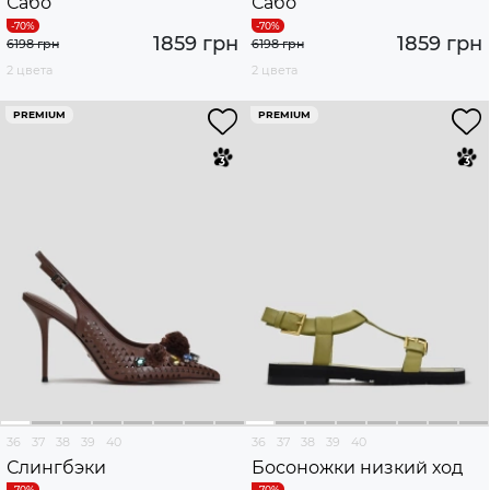
Сабо
Сабо
1859 грн
1859 грн
6198 грн
6198 грн
2 цвета
2 цвета
PREMIUM
PREMIUM
36
37
38
39
40
36
37
38
39
40
Слингбэки
Босоножки низкий ход