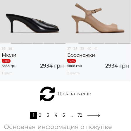
36
39
37
38
39
40
41
Мюли
Босоножки
2934 грн
2934 грн
5868 грн
5868 грн
1 цвет
2 цвета
Показать еще
1
2
3
4
5
...
72
Основная информация о покупке