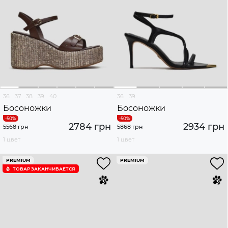
36
37
38
39
40
36
39
Босоножки
Босоножки
2784 грн
2934 грн
5568 грн
5868 грн
1 цвет
1 цвет
PREMIUM
PREMIUM
ТОВАР ЗАКАНЧИВАЕТСЯ