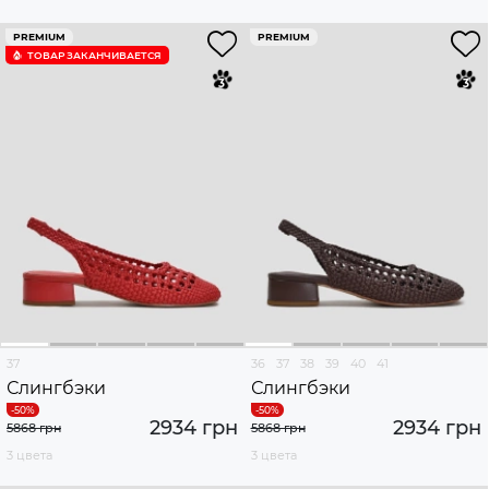
PREMIUM
PREMIUM
ТОВАР ЗАКАНЧИВАЕТСЯ
37
36
37
38
39
40
41
Слингбэки
Слингбэки
2934 грн
2934 грн
5868 грн
5868 грн
3 цвета
3 цвета