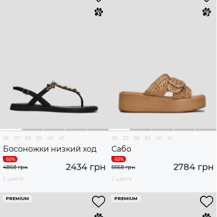
36
37
38
39
40
41
36
37
38
39
40
41
Босоножки низкий ход
Сабо
2434 грн
2784 грн
4868 грн
5568 грн
2 цвета
2 цвета
PREMIUM
PREMIUM