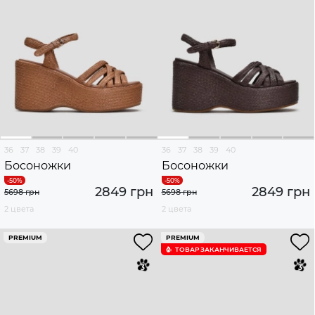
36
37
38
39
40
36
37
38
39
40
Босоножки
Босоножки
2849 грн
2849 грн
5698 грн
5698 грн
2 цвета
2 цвета
PREMIUM
PREMIUM
ТОВАР ЗАКАНЧИВАЕТСЯ