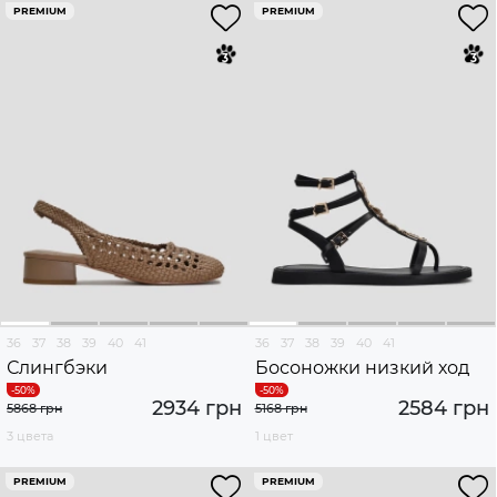
PREMIUM
PREMIUM
36
37
38
39
40
41
36
37
38
39
40
41
Слингбэки
Босоножки низкий ход
2934 грн
2584 грн
5868 грн
5168 грн
3 цвета
1 цвет
PREMIUM
PREMIUM