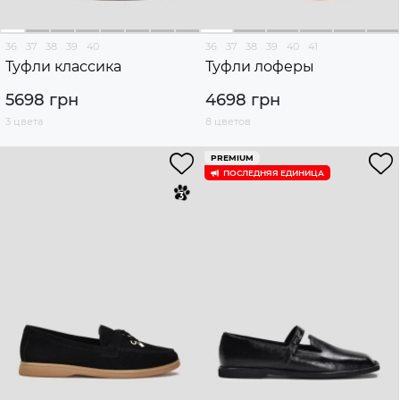
36
37
38
39
40
36
37
38
39
40
41
Туфли классика
Туфли лоферы
5698 грн
4698 грн
3 цвета
8 цветов
PREMIUM
ПОСЛЕДНЯЯ ЕДИНИЦА