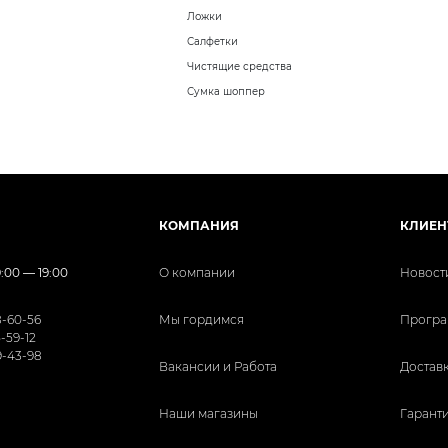
Ложки
Салфетки
Чистящие средства
Сумка шоппер
КОМПАНИЯ
КЛИЕН
:00 — 19:00
О компании
Новост
8-60-56
Мы гордимся
Програ
5-59-12
9-43-98
Вакансии и Работа
Доставк
Наши магазины
Гаранти