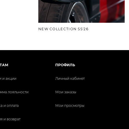
NEW COLLECTION SS'26
ТАМ
ПРОФИЛЬ
и и акции
Личный кабинет
мма лояльности
Мои заказы
а и оплата
Мои просмотры
я и возврат