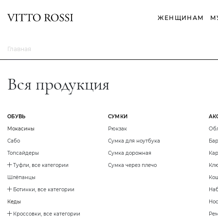
ЖЕНЩИНАМ
М
Главная
Вся продукция
ОБУВЬ
СУМКИ
АК
Мокасины
Рюкзак
Обл
Сабо
Сумка для ноутбука
Бар
Топсайдеры
Сумка дорожная
Кар
Туфли, все категории
Сумка через плечо
Кл
Шлёпанцы
Ко
Ботинки, все категории
Наб
Кеды
Нос
Кроссовки, все категории
Ре