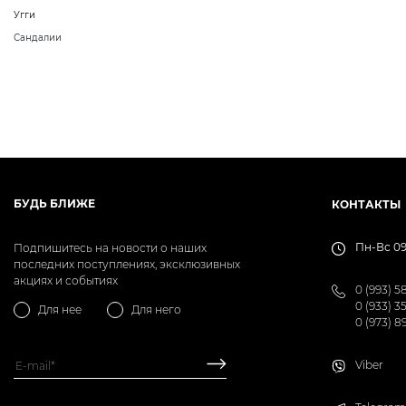
Угги
Сандалии
БУДЬ БЛИЖЕ
КОНТАКТЫ
Пн-Вс 09
Подпишитесь на новости о наших
последних поступлениях, эксклюзивных
акциях и событиях
0 (993) 5
0 (933) 3
Для нее
Для него
0 (973) 8
Viber