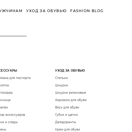
УЖЧИНАМ
УХОД ЗА ОБУВЬЮ
FASHION BLOG
СЕССУАРЫ
УХОД ЗА ОБУВЬЮ
ожка для паспорта
Стельки
сетка
Шнурки
тхолдер
Шнурки резиновые
ючница
Аэрозоли для обуви
шелек
Воск для обуви
ор аксессуаров
Губки и щетки
ки и следы
Дезодоранты
мень
Крем для обуви