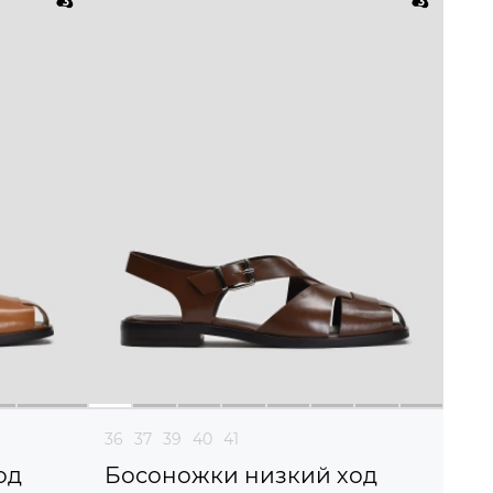
36
37
39
40
41
од
Босоножки низкий ход