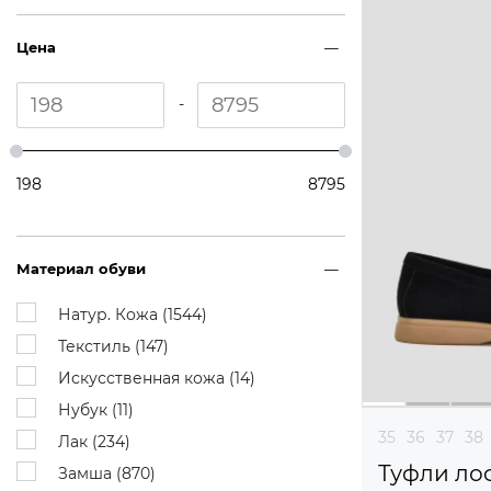
Цена
-
198
8795
Материал обуви
Натур. Кожа (
1544
)
Текстиль (
147
)
Искусственная кожа (
14
)
Нубук (
11
)
35
36
37
38
Лак (
234
)
Туфли ло
Замша (
870
)