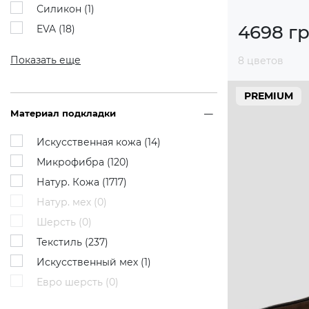
Силикон (
1
)
4698 г
EVA (
18
)
Показать еще
8 цветов
PREMIUM
Материал подкладки
Искусственная кожа (
14
)
Микрофибра (
120
)
Натур. Кожа (
1717
)
Натур. мех (
0
)
Шерсть (
0
)
Текстиль (
237
)
Искусственный мех (
1
)
Евро шерсть (
0
)