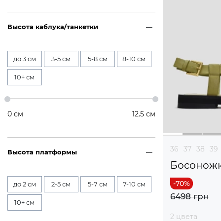
Высота каблука/танкетки
до 3 см
3-5 см
5-8 см
8-10 см
10+ см
0
см
12.5
см
36
37
38
39
Высота платформы
Босоножк
до 2 см
2-5 см
5-7 см
7-10 см
6498 грн
10+ см
2 цвета