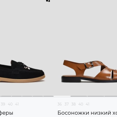
39
40
41
36
37
38
40
41
феры
Босоножки низкий х