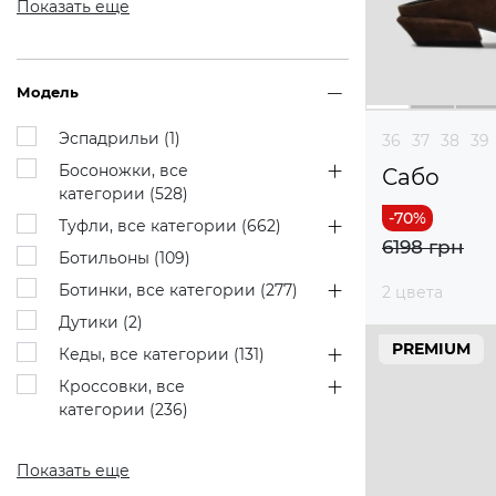
Показать еще
Модель
Эспадрильи (
1
)
36
37
38
39
Босоножки, все
Сабо
категории (
528
)
Туфли, все категории (
662
)
6198 грн
Ботильоны (
109
)
Ботинки, все категории (
277
)
2 цвета
Дутики (
2
)
PREMIUM
Кеды, все категории (
131
)
Кроссовки, все
категории (
236
)
Показать еще