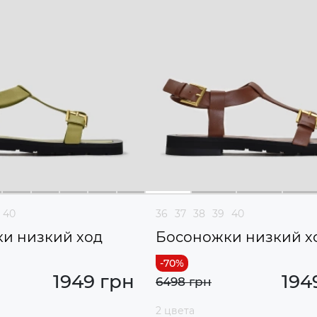
40
36
37
38
39
40
и низкий ход
Босоножки низкий х
1949 грн
194
6498 грн
2 цвета