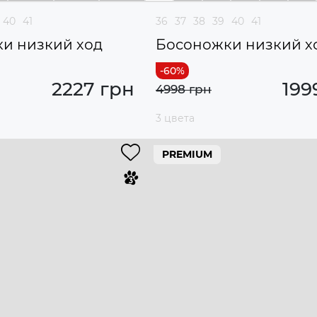
40
41
36
37
38
39
40
41
и низкий ход
Босоножки низкий х
2227 грн
199
4998 грн
3 цвета
PREMIUM