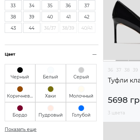
33
34
35
36
37
38
39
40
41
42
43
44
36/37
38/39
40/41
Цвет
36
37
38
39
Черный
Белый
Серый
Туфли кл
Коричневый
Хаки
Молочный
5698 г
3 цвета
Бордо
Пудровый
Голубой
Показать еще