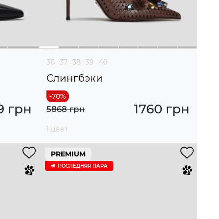
36
37
38
39
40
Слингбэки
9 грн
1760 грн
5868 грн
1 цвет
PREMIUM
ПОСЛЕДНЯЯ ПАРА