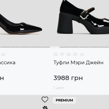
40
36
37
38
39
40
ассика
Туфли Мэри Джейн
рн
3988 грн
1 цвет
PREMIUM