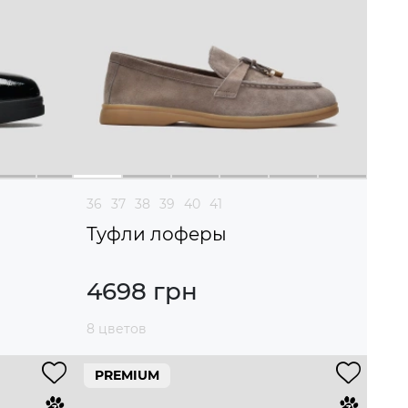
36
37
38
39
40
41
Туфли лоферы
4698 грн
8 цветов
PREMIUM