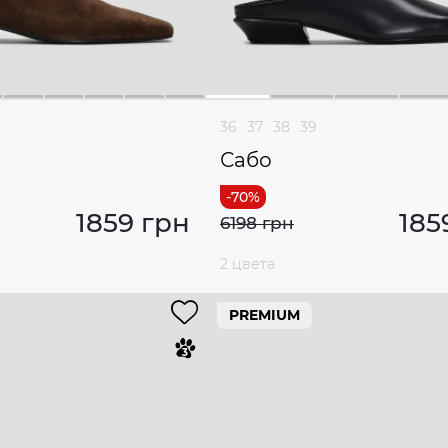
36
37
38
39
Сабо
1859 грн
185
6198 грн
2 цвета
PREMIUM