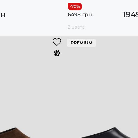
рн
194
6498 грн
2 цвета
PREMIUM