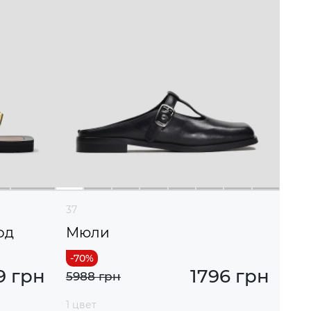
37
од
Мюли
9 грн
1796 грн
5988 грн
1 цвет