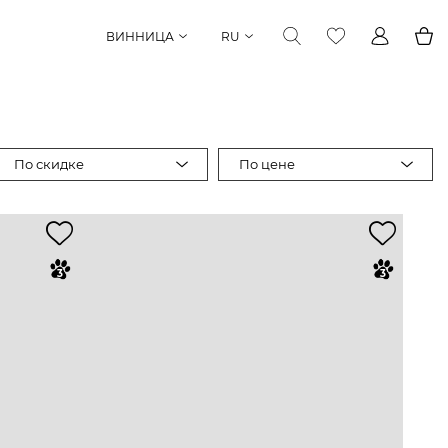
ВИННИЦА
RU
По скидке
По цене