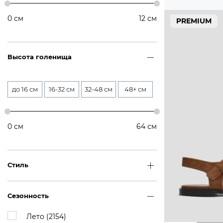
0
см
12
см
PREMIUM
Высота голенища
до 16 см
16-32 см
32-48 см
48+ см
0
см
64
см
Стиль
Сезонность
Лето (
2154
)