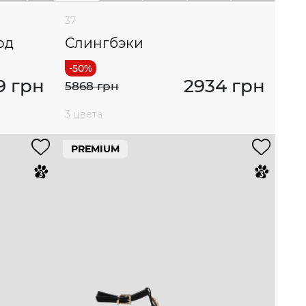
37
од
Слингбэки
9 грн
2934 грн
5868 грн
3 цвета
PREMIUM