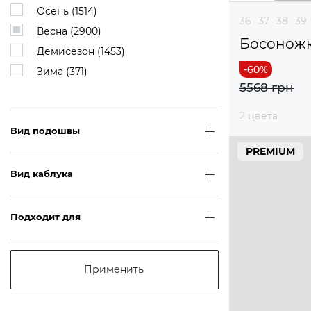
Осень (
1514
)
36
37
38
39
Весна (
2900
)
Босоножк
Демисезон (
1453
)
Зима (
371
)
5568 грн
2 цвета
Вид подошвы
PREMIUM
Вид каблука
Подходит для
Применить