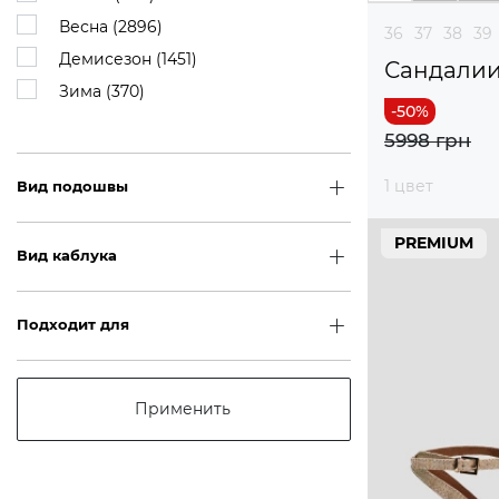
Весна (
2896
)
36
37
38
39
Демисезон (
1451
)
Сандали
Зима (
370
)
5998 грн
1 цвет
Вид подошвы
PREMIUM
Вид каблука
Подходит для
Применить