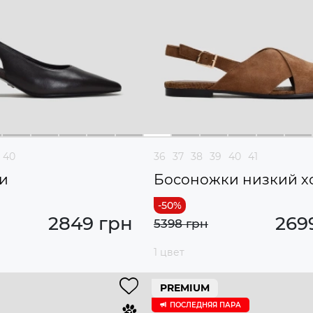
40
36
37
38
39
40
41
и
Босоножки низкий х
2849 грн
269
5398 грн
1 цвет
PREMIUM
ПОСЛЕДНЯЯ ПАРА