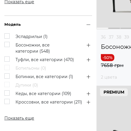
Показать еще
Модель
Эспадрильи (
1
)
36
37
38
39
Босоножки, все
Босонож
категории (
548
)
Туфли, все категории (
470
)
7658 грн
Ботильоны (
0
)
Ботинки, все категории (
1
)
2 цвета
Дутики (
0
)
PREMIUM
Кеды, все категории (
109
)
Кроссовки, все категории (
211
)
Показать еще