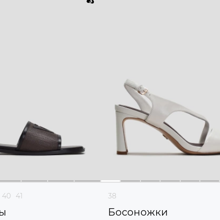
40
41
38
ы
Босоножки