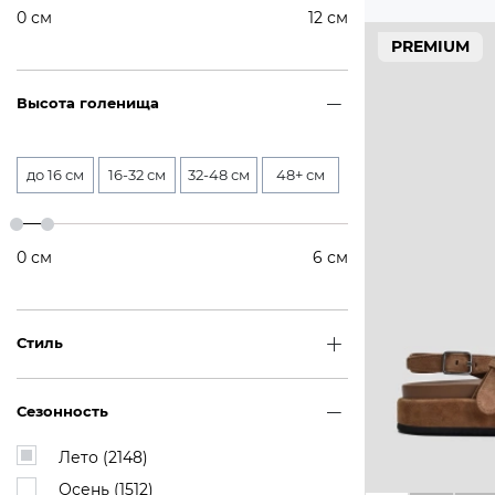
0
см
12
см
PREMIUM
Высота голенища
до 16 см
16-32 см
32-48 см
48+ см
0
см
6
см
Стиль
Сезонность
Лето (
2148
)
Осень (
1512
)