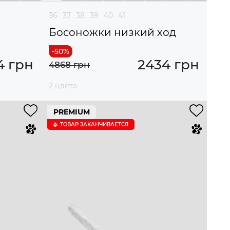
36
37
38
39
40
41
Босоножки низкий ход
4 грн
2434 грн
4868 грн
2 цвета
PREMIUM
ТОВАР ЗАКАНЧИВАЕТСЯ