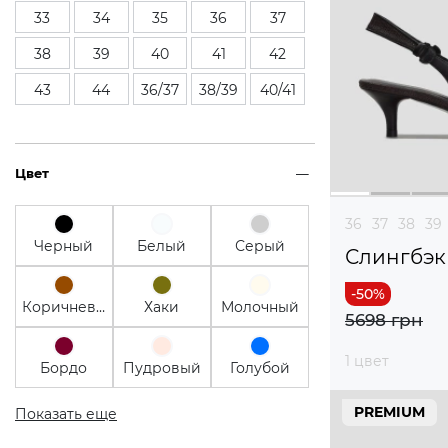
33
34
35
36
37
38
39
40
41
42
43
44
36/37
38/39
40/41
Цвет
36
37
38
39
Черный
Белый
Серый
Слингбэк
Коричневый
Хаки
Молочный
5698 грн
1 цвет
Бордо
Пудровый
Голубой
PREMIUM
Показать еще