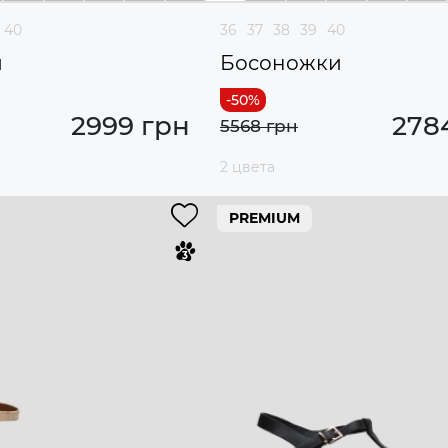
40
36
37
38
39
40
и
Босоножки
2999 грн
278
5568 грн
2 цвета
PREMIUM