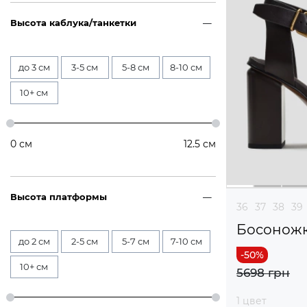
Высота каблука/танкетки
до 3 см
3-5 см
5-8 см
8-10 см
10+ см
0
см
12.5
см
Высота платформы
36
37
38
39
Босонож
до 2 см
2-5 см
5-7 см
7-10 см
10+ см
5698 грн
1 цвет