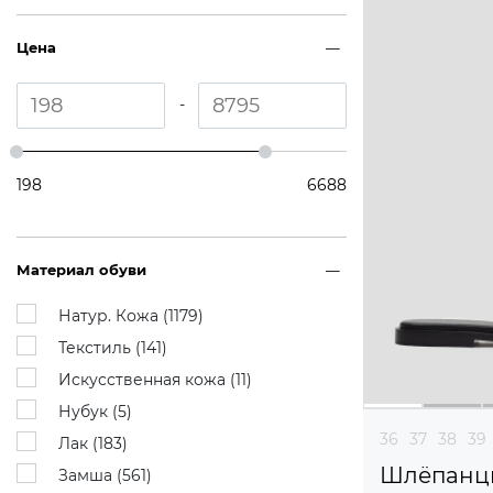
Цена
-
198
6688
Материал обуви
Натур. Кожа (
1179
)
Текстиль (
141
)
Искусственная кожа (
11
)
Нубук (
5
)
36
37
38
39
Лак (
183
)
Шлёпанц
Замша (
561
)