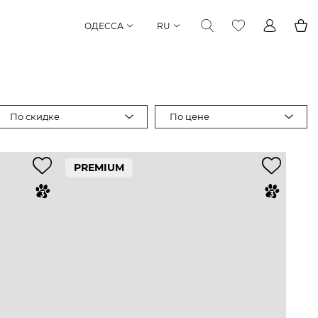
ОДЕССА
RU
По скидке
По цене
PREMIUM