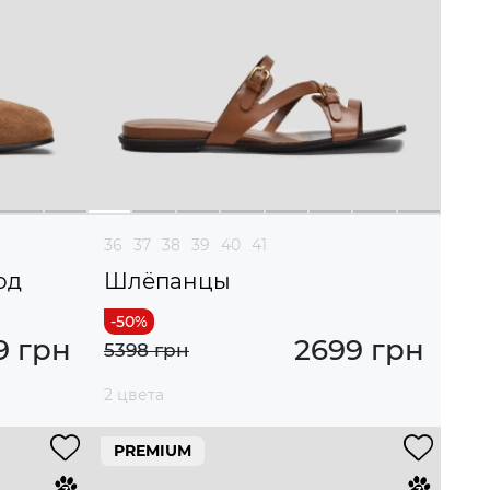
36
37
38
39
40
41
од
Шлёпанцы
9 грн
2699 грн
5398 грн
2 цвета
PREMIUM