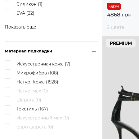
Силикон (
1
)
EVA (
22
)
4868 грн
Показать еще
2 цвета
PREMIUM
Материал подкладки
Искусственная кожа (
7
)
Микрофибра (
108
)
Натур. Кожа (
1528
)
Натур. мех (
0
)
Шерсть (
0
)
Текстиль (
167
)
Искусственный мех (
0
)
Евро шерсть (
0
)