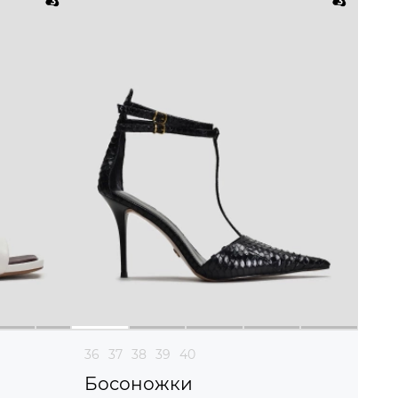
36
37
38
39
40
Босоножки