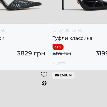
40
36
37
38
39
40
ки
Туфли классика
3829 грн
319
6398 грн
2 цвета
PREMIUM