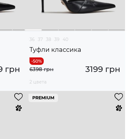
36
37
38
39
40
Туфли классика
9 грн
3199 грн
6398 грн
2 цвета
PREMIUM