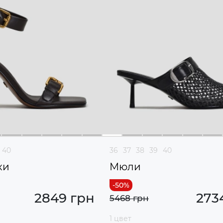
40
36
37
38
39
40
ки
Мюли
2849 грн
273
5468 грн
1 цвет