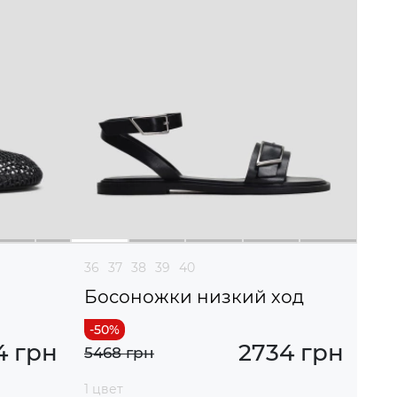
36
37
38
39
40
Босоножки низкий ход
4 грн
2734 грн
5468 грн
1 цвет