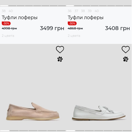
38
40
36
37
38
39
40
Туфли лоферы
Туфли лоферы
3499 грн
3408 грн
4998 грн
4868 грн
2 цвета
2 цвета