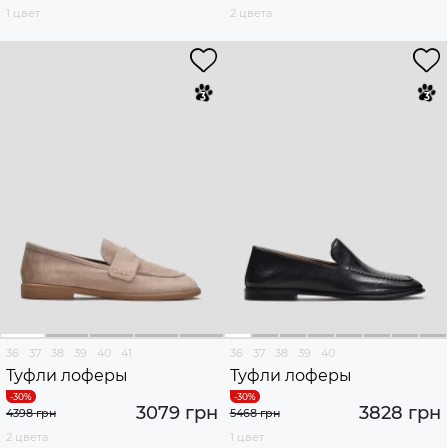
1 цвет
2 цвета
36
37
38
39
40
41
36
37
38
39
40
Туфли лоферы
Туфли лоферы
3079 грн
3828 грн
4398 грн
5468 грн
2 цвета
1 цвет