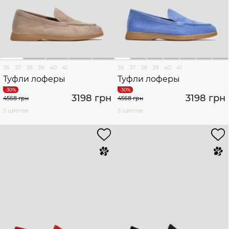
36
37
38
39
40
41
36
37
38
39
40
41
Туфли лоферы
Туфли лоферы
3198 грн
3198 грн
4568 грн
4568 грн
5 цветов
5 цветов