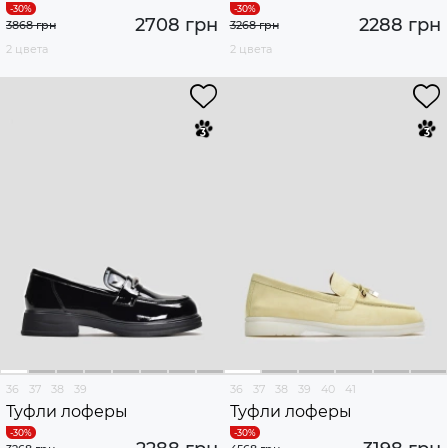
2708 грн
2288 грн
3868 грн
3268 грн
2 цвета
2 цвета
36
37
38
39
36
37
38
39
40
41
Туфли лоферы
Туфли лоферы