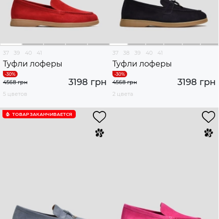
37
39
40
41
37
38
39
40
41
Туфли лоферы
Туфли лоферы
3198 грн
3198 грн
4568 грн
4568 грн
5 цветов
2 цвета
ТОВАР ЗАКАНЧИВАЕТСЯ