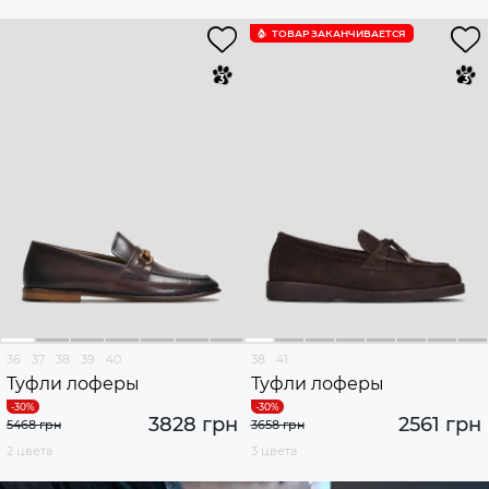
ТОВАР ЗАКАНЧИВАЕТСЯ
36
37
38
39
40
38
41
Туфли лоферы
Туфли лоферы
3828 грн
2561 грн
5468 грн
3658 грн
2 цвета
3 цвета