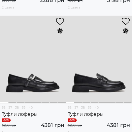
2288 грн
3198 грн
3268 грн
4568 грн
2 цвета
2 цвета
36
37
38
39
40
36
37
38
39
40
Туфли лоферы
Туфли лоферы
4381 грн
4381 грн
6258 грн
6258 грн