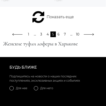
1 цвет
1 цвет
Показать еще
1
...
3
4
5
6
7
...
10
Женские туфли лоферы в Харькове
БУДЬ БЛИЖЕ
Подпишитесь на новости о наших последних
поступлениях, эксклюзивных акциях и событиях
Для нее
Для него