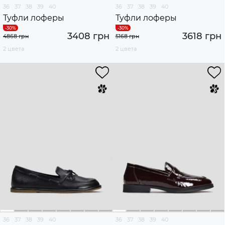
36
37
38
39
40
36
37
38
39
40
Туфли лоферы
Туфли лоферы
3408 грн
3618 грн
4868 грн
5168 грн
2 цвета
2 цвета
36
37
38
39
40
36
37
38
39
40