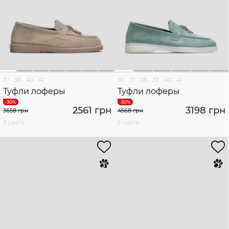
37
38
40
41
36
37
38
39
40
41
Туфли лоферы
Туфли лоферы
2561 грн
3198 грн
3658 грн
4568 грн
3 цвета
2 цвета