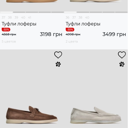
37
38
39
40
41
36
37
38
40
Туфли лоферы
Туфли лоферы
3198 грн
3499 грн
4568 грн
4998 грн
5 цветов
2 цвета