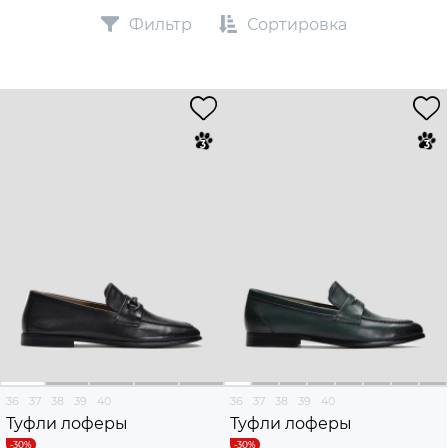
Фильтр
Сортировка
36
37
38
39
40
36
37
38
39
40
Туфли лоферы
Туфли лоферы