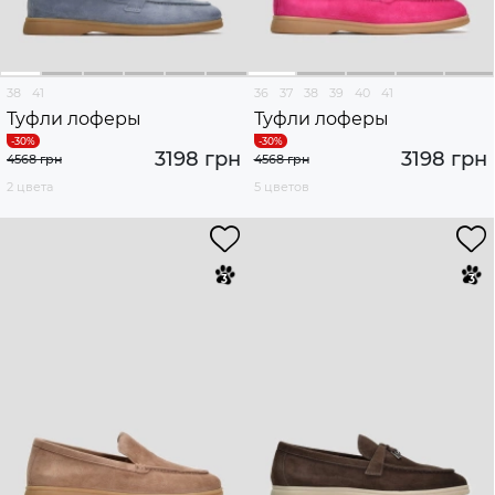
38
41
36
37
38
39
40
41
Туфли лоферы
Туфли лоферы
3198 грн
3198 грн
4568 грн
4568 грн
2 цвета
5 цветов