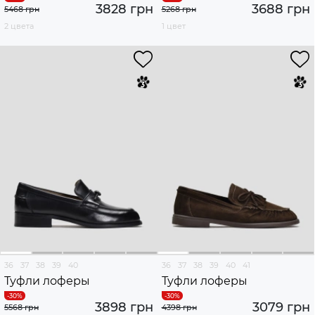
3828 грн
3688 грн
5468 грн
5268 грн
2 цвета
1 цвет
36
37
38
39
40
36
37
38
39
40
41
Туфли лоферы
Туфли лоферы
3898 грн
3079 грн
5568 грн
4398 грн