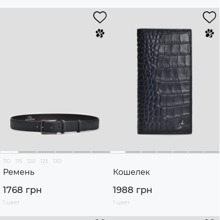
110
115
120
125
130
Ремень
Кошелек
1768 грн
1988 грн
1 цвет
1 цвет