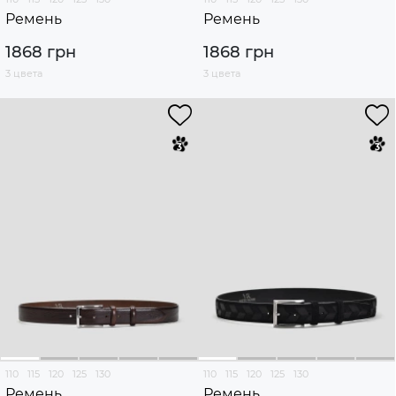
Ремень
Ремень
1868 грн
1868 грн
3 цвета
3 цвета
110
115
120
125
130
110
115
120
125
130
Ремень
Ремень