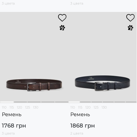
3 цвета
3 цвета
110
115
120
125
130
110
115
120
125
130
Ремень
Ремень
1768 грн
1868 грн
3 цвета
2 цвета