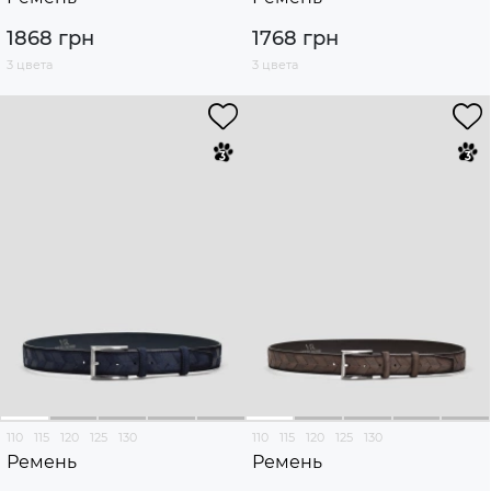
1868 грн
1768 грн
3 цвета
3 цвета
110
115
120
125
130
110
115
120
125
130
Ремень
Ремень