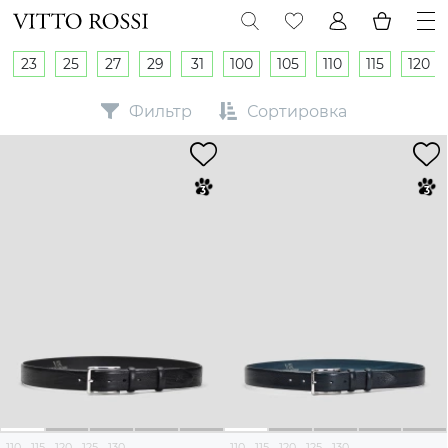
23
25
27
29
31
100
105
110
115
120
Фильтр
Сортировка
110
115
120
125
130
110
115
120
125
130