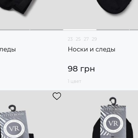
23
25
27
29
следы
Носки и следы
98 грн
1 цвет