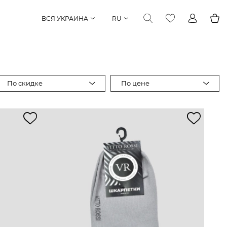
ВСЯ УКРАИНА
RU
По скидке
По цене