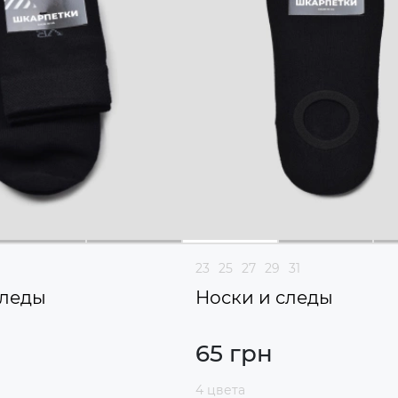
23
25
27
29
31
следы
Носки и следы
65 грн
4 цвета