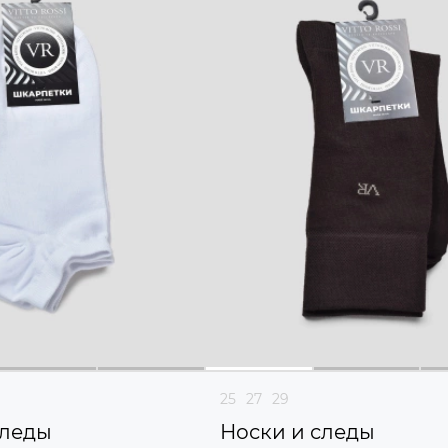
25
27
29
следы
Носки и следы