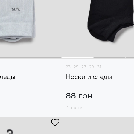
23
25
27
29
31
следы
Носки и следы
88 грн
3 цвета