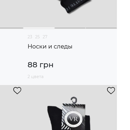
23
25
27
Носки и следы
88 грн
2 цвета