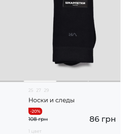
25
27
29
Носки и следы
86 грн
108 грн
1 цвет