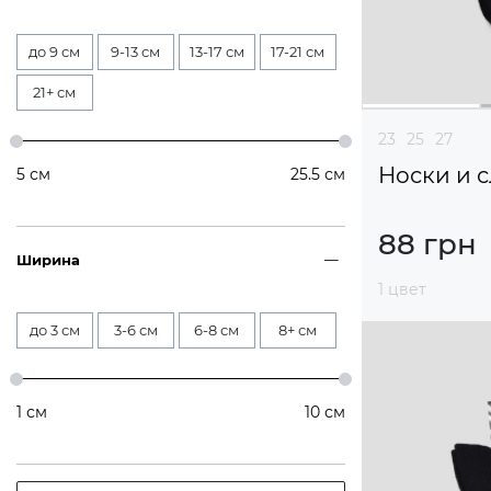
до 9 см
9-13 см
13-17 см
17-21 см
21+ см
23
25
27
Носки и 
5
см
25.5
см
88 грн
Ширина
1 цвет
до 3 см
3-6 см
6-8 см
8+ см
1
см
10
см