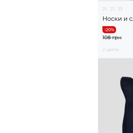
25
27
29
Носки и 
108 грн
2 цвета