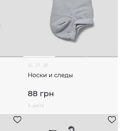
25
27
29
Носки и следы
88 грн
3 цвета