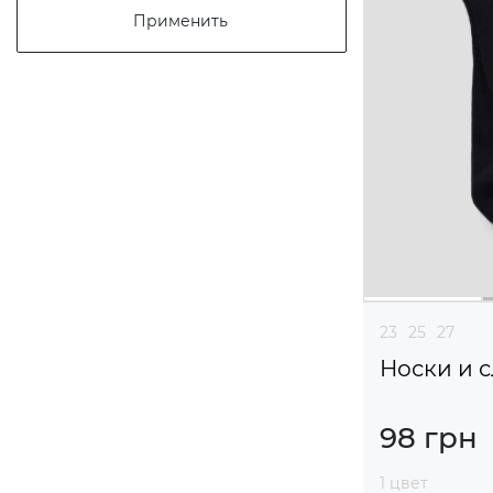
Применить
23
25
27
Носки и 
98 грн
1 цвет