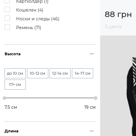
Картхолдер (
1
)
Кошелек (
4
)
88 грн
Носки и следы (
46
)
3 цвета
Ремень (
71
)
Высота
до 10 см
10-12 см
12-14 см
14-17 см
17+ см
7.5
см
19
см
Длина