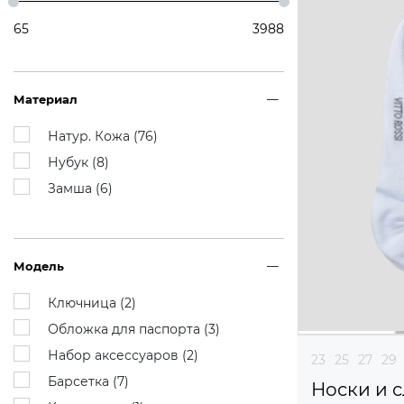
65
3988
Материал
Натур. Кожа (
76
)
Нубук (
8
)
Замша (
6
)
Модель
Ключница (
2
)
Обложка для паспорта (
3
)
Набор аксессуаров (
2
)
23
25
27
29
Барсетка (
7
)
Носки и 