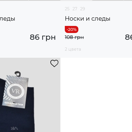
25
27
29
следы
Носки и следы
86 грн
8
108 грн
2 цвета