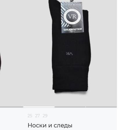
25
27
29
Носки и следы