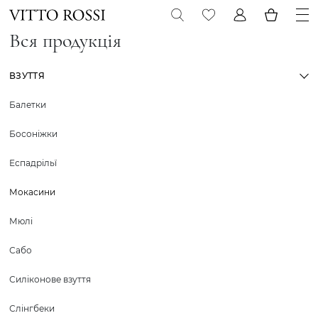
Вся продукція
ВЗУТТЯ
Балетки
Босоніжки
Еспадрільї
Мокасини
Мюлі
Сабо
Силіконове взуття
Слінгбеки