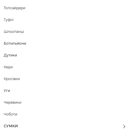
Топсайдери
Туфлі
Шльопанці
Ботильйони
Дутики
Кеди
Кросівки
Уги
Черевики
Чоботи
СУМКИ