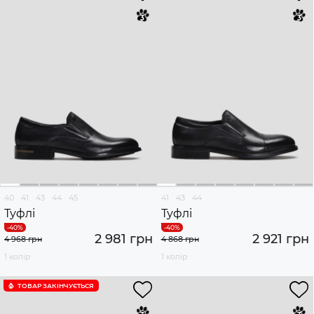
40
41
43
44
45
41
43
44
Туфлі
Туфлі
2 981 грн
2 921 грн
4 968 грн
4 868 грн
1 колір
1 колір
ТОВАР ЗАКІНЧУЄTЬСЯ