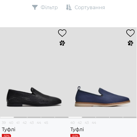
Фільтр
Сортування
39
40
41
42
43
44
45
40
42
43
44
Туфлі
Туфлі