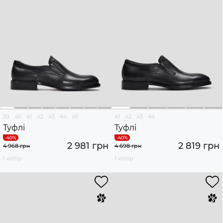
39
40
41
42
43
44
45
41
42
43
44
Туфлі
Туфлі
2 981 грн
2 819 грн
4 968 грн
4 698 грн
1 колір
1 колір