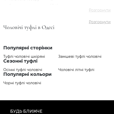
✅ Середня ціна
2746 грн
Розгорнути
✅ Найдешевший
1397 грн
товар
Розгорнути
✅ Найдорожчий
3419 грн
Чоловічі туфлі в Одесі
товар
✅ Найпопулярніший
Туфлі VS000085256 Чорний
товар
- 2981 грн
Популярні сторінки
Туфлі чоловічі шкіряні
Замшеві туфлі чоловічі
Сезонні туфлі
Осінні туфлі чоловічі
Чоловічі літні туфлі
Популярні кольори
Чорні туфлі чоловічі
БУДЬ БЛИЖЧЕ