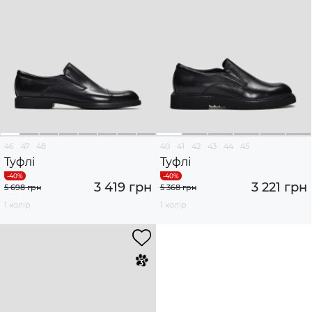
46
47
48
40
41
42
43
44
45
Туфлі
Туфлі
3 419 грн
3 221 грн
5 698 грн
5 368 грн
1 колір
1 колір