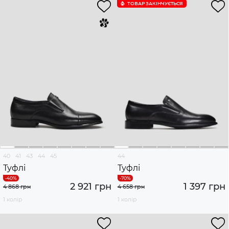
ТОВАР ЗАКІНЧУЄTЬСЯ
40
41
43
44
45
44
Туфлі
Туфлі
2 921 грн
1 397 грн
4 868 грн
4 658 грн
1 колір
1 колір