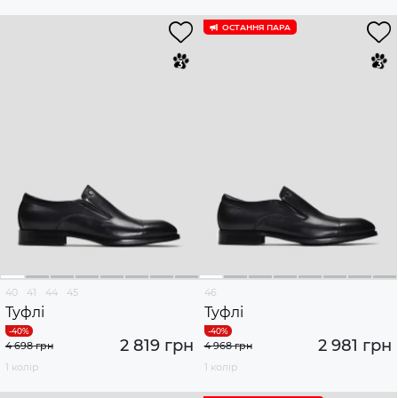
ОСТАННЯ ПАРА
40
41
44
45
46
Туфлі
Туфлі
2 819 грн
2 981 грн
4 698 грн
4 968 грн
1 колір
1 колір