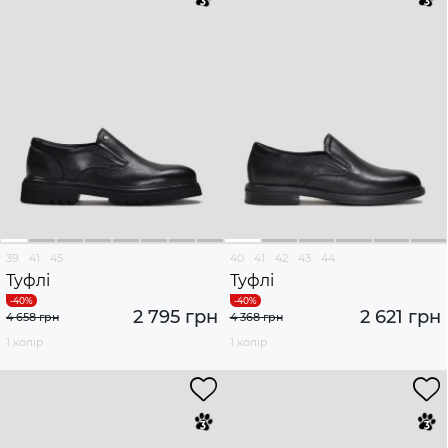
39
41
45
40
41
42
43
44
Туфлі
Туфлі
2 795 грн
2 621 грн
4 658 грн
4 368 грн
1 колір
1 колір