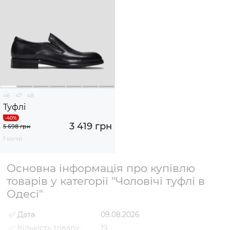
46
47
48
Туфлі
3 419 грн
5 698 грн
1 колір
Основна інформація про купівлю
товарів у категорії "Чоловічі туфлі в
Одесі"
✅ Дата
09.08.2026
✅ Кількість товару
19