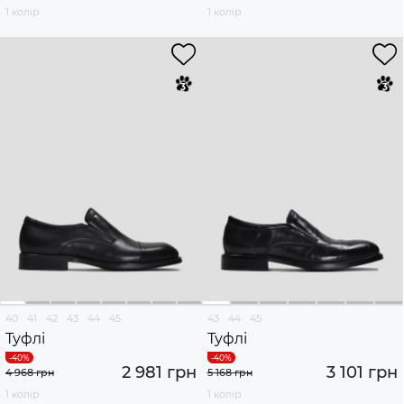
1 колір
1 колір
40
41
42
43
44
45
43
44
45
Туфлі
Туфлі
2 981 грн
3 101 грн
4 968 грн
5 168 грн
1 колір
1 колір