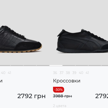
40
41
36
37
38
39
40
41
и
Кроссовки
2792 грн
279
3988 грн
2 цвета