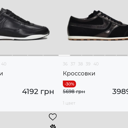
40
36
37
38
39
40
и
Кроссовки
4192 грн
398
5698 грн
1 цвет