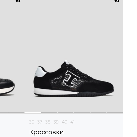
36
37
38
39
40
41
Кроссовки