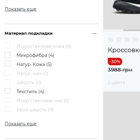
Показать еще
Материал подкладки
36
37
38
39
Искусственная кожа (
0
)
Кроссовк
Микрофибра (
4
)
Натур. Кожа (
5
)
3988 грн
Натур. мех (
0
)
Шерсть (
0
)
2 цвета
Текстиль (
4
)
Искусственный мех (
0
)
Евро шерсть (
0
)
Показать еще