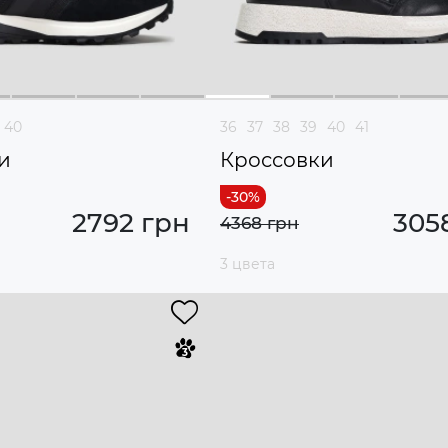
40
36
37
38
39
40
41
и
Кроссовки
2792 грн
305
4368 грн
3 цвета