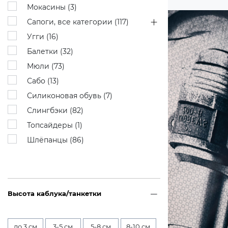
Мокасины (
3
)
Сапоги, все категории (
117
)
Угги (
16
)
Балетки (
32
)
Мюли (
73
)
Сабо (
13
)
Силиконовая обувь (
7
)
Слингбэки (
82
)
Топсайдеры (
1
)
Шлёпанцы (
86
)
Высота каблука/танкетки
до 3 см
3-5 см
5-8 см
8-10 см