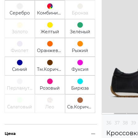
Серебро
Комбинированный
Бронза
Золото
Желтый
Зелёный
Фиолет
Оранжевый
Рыжий
Синий
Тм.Коричневый
Фуксия
Перламутр
Розовый
Бирюза
Салатовый
Лео
Св.Коричневый
36
37
38
39
Кроссовк
Цена