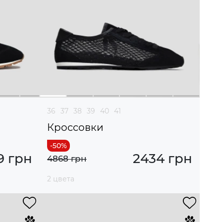
36
37
38
39
40
41
Кроссовки
9 грн
2434 грн
4868 грн
2 цвета