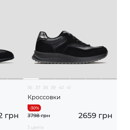
36
37
38
39
40
41
Кроссовки
2 грн
2659 грн
3798 грн
3 цвета