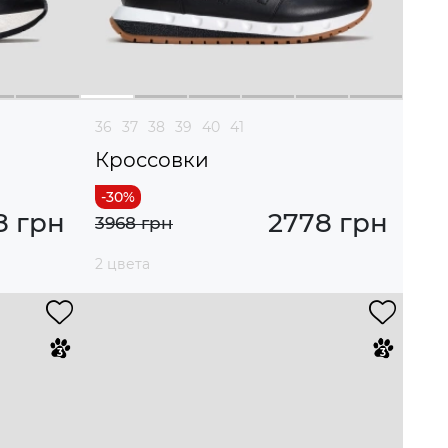
36
37
38
39
40
41
Кроссовки
8 грн
2778 грн
3968 грн
2 цвета