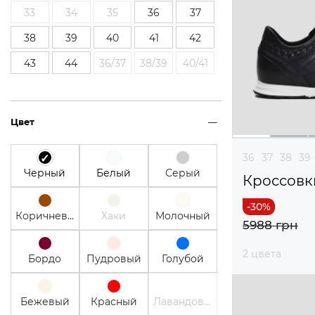
33
34
35
36
37
38
39
40
41
42
43
44
36/37
38/39
40/41
Цвет
36
37
38
39
Черный
Белый
Серый
Кроссовк
Коричневый
Хаки
Молочный
5988 грн
2 цвета
Бордо
Пудровый
Голубой
Бежевый
Красный
Лавандовый