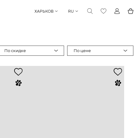
ХАРЬКОВ
RU
По скидке
По цене