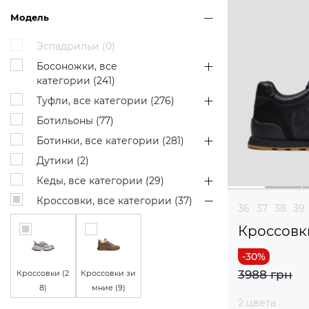
Модель
Эспадрильи (
0
)
Босоножки, все
категории (
241
)
Туфли, все категории (
276
)
Ботильоны (
77
)
Ботинки, все категории (
281
)
Дутики (
2
)
Кеды, все категории (
29
)
Кроссовки, все категории (
37
)
36
37
38
39
Кроссовк
3988 грн
Кроссовки (
2
Кроссовки зи
8
)
мние (
9
)
2 цвета