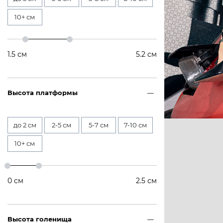
10+ см
1.5
см
5.2
см
Высота платформы
до 2 см
2-5 см
5-7 см
7-10 см
10+ см
0
см
2.5
см
Высота голенища