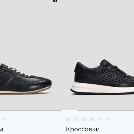
40
36
37
38
39
40
41
и
Кроссовки