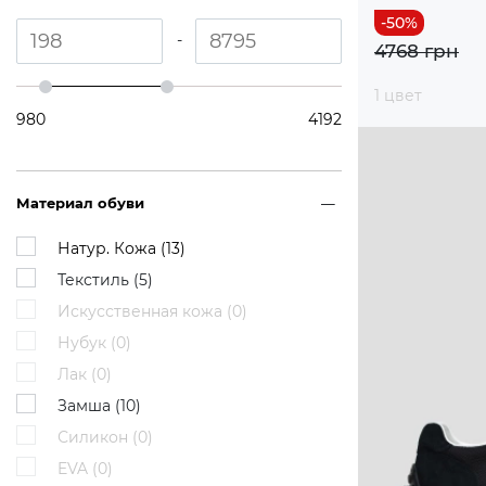
-
4768 грн
1 цвет
980
4192
Материал обуви
Натур. Кожа (
13
)
Текстиль (
5
)
Искусственная кожа (
0
)
Нубук (
0
)
Лак (
0
)
Замша (
10
)
Силикон (
0
)
EVA (
0
)