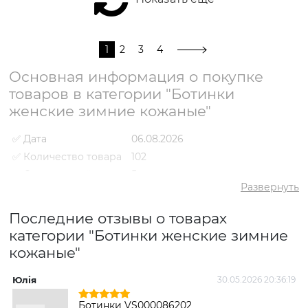
1
2
3
4
Основная информация о покупке
товаров в категории "Ботинки
женские зимние кожаные"
✅ Дата
06.08.2026
✅ Количество товара
102
✅ Средний рейтинг
5
Развернуть
✅ Средняя цена
2583 грн
✅ Самый дешевый
Последние отзывы о товарах
1610 грн
товар
категории "Ботинки женские зимние
✅ Самый дорогой
4541 грн
кожаные"
товар
✅ Самый популярный
Ботинки VS000090484 Черный
товар
- 1630 грн
Юлія
30.05.2026 20:36:19
Ботинки VS000086202