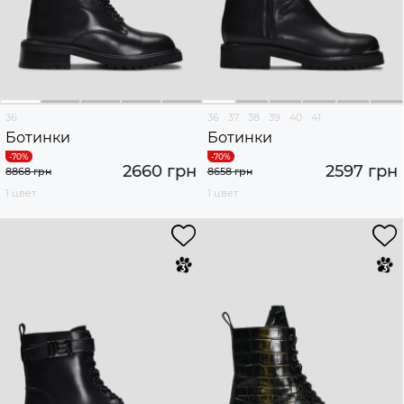
36
36
37
38
39
40
41
Ботинки
Ботинки
2660 грн
2597 грн
8868 грн
8658 грн
1 цвет
1 цвет