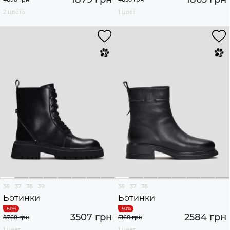
2 цвета
1 цвет
36
37
38
39
36
37
38
Ботинки
Ботинки
3507 грн
2584 грн
8768 грн
5168 грн
1 цвет
1 цвет