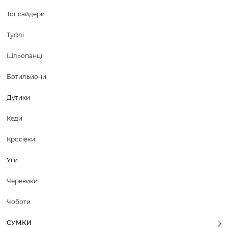
Топсайдери
Туфлі
Шльопанці
Ботильйони
Дутики
Кеди
Кросівки
Уги
Черевики
Чоботи
СУМКИ