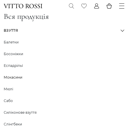
Вся продукція
ВЗУТТЯ
Балетки
Босоніжки
Еспадрільї
Мокасини
Мюлі
Сабо
Силіконове взуття
Слінгбеки