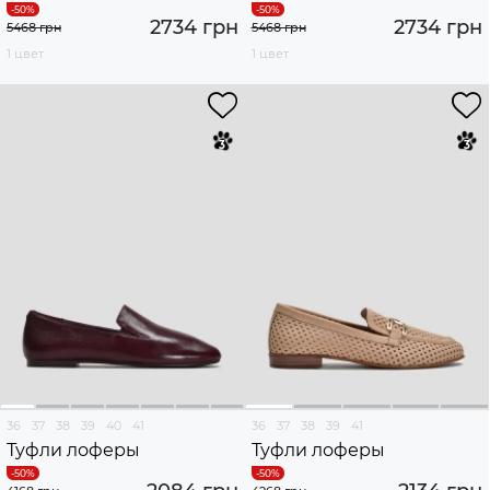
2734 грн
2734 грн
5468 грн
5468 грн
1 цвет
1 цвет
36
37
38
39
40
41
36
37
38
39
41
Туфли лоферы
Туфли лоферы