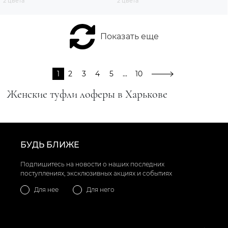
2 цвета
2 цвета
Показать еще
1
2
3
4
5
...
10
Женские туфли лоферы в Харькове
БУДЬ БЛИЖЕ
Подпишитесь на новости о наших последних
поступлениях, эксклюзивных акциях и событиях
Для нее
Для него