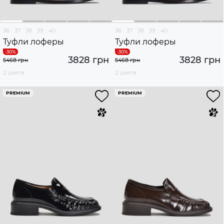
36
37
38
39
40
36
37
38
39
40
Туфли лоферы
Туфли лоферы
3828 грн
3828 грн
5468 грн
5468 грн
2 цвета
2 цвета
PREMIUM
PREMIUM