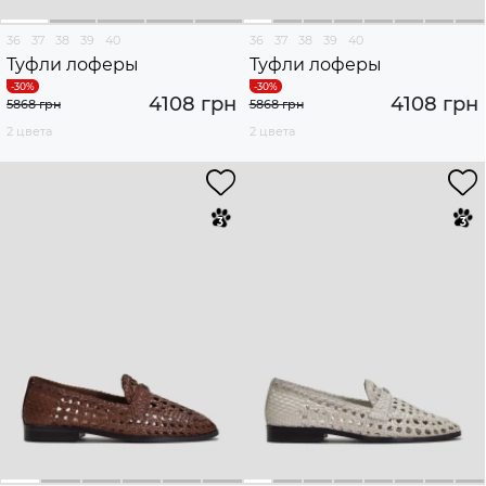
36
37
38
39
40
36
37
38
39
40
Туфли лоферы
Туфли лоферы
4108 грн
4108 грн
5868 грн
5868 грн
2 цвета
2 цвета