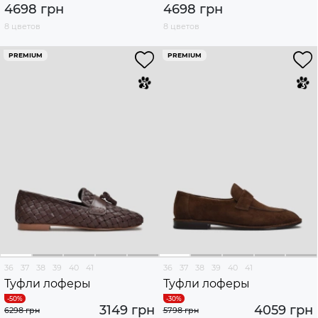
4698 грн
4698 грн
8 цветов
8 цветов
PREMIUM
PREMIUM
36
37
38
39
40
41
36
37
38
39
40
41
Туфли лоферы
Туфли лоферы
3149 грн
4059 грн
6298 грн
5798 грн