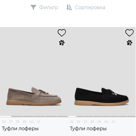
Фильтр
Сортировка
36
37
38
39
40
41
35
36
37
38
39
40
41
Туфли лоферы
Туфли лоферы