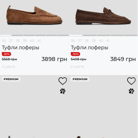
36
37
38
39
40
41
36
37
38
39
40
41
Туфли лоферы
Туфли лоферы
3898 грн
3849 грн
5568 грн
5498 грн
3 цвета
2 цвета
PREMIUM
PREMIUM