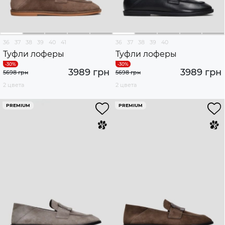
36
37
38
39
40
41
36
37
38
39
40
Туфли лоферы
Туфли лоферы
3989 грн
3989 грн
5698 грн
5698 грн
2 цвета
2 цвета
PREMIUM
PREMIUM