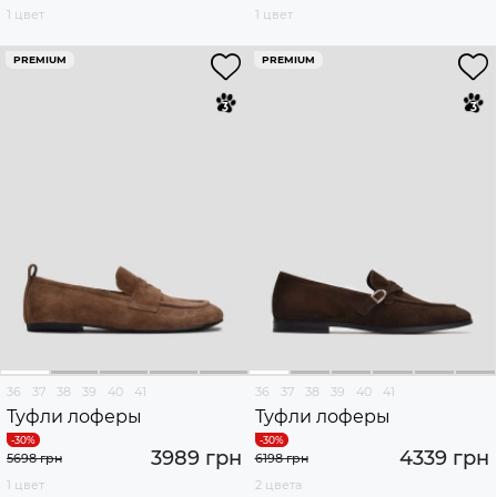
1 цвет
1 цвет
PREMIUM
PREMIUM
36
37
38
39
40
41
36
37
38
39
40
41
Туфли лоферы
Туфли лоферы
3989 грн
4339 грн
5698 грн
6198 грн
1 цвет
2 цвета