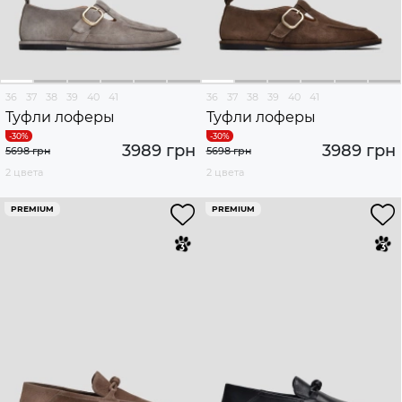
36
37
38
39
40
41
36
37
38
39
40
41
Туфли лоферы
Туфли лоферы
3989 грн
3989 грн
5698 грн
5698 грн
2 цвета
2 цвета
PREMIUM
PREMIUM