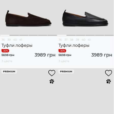
36
39
40
41
36
37
38
39
40
41
Туфли лоферы
Туфли лоферы
3989 грн
3989 грн
5698 грн
5698 грн
3 цвета
3 цвета
PREMIUM
PREMIUM