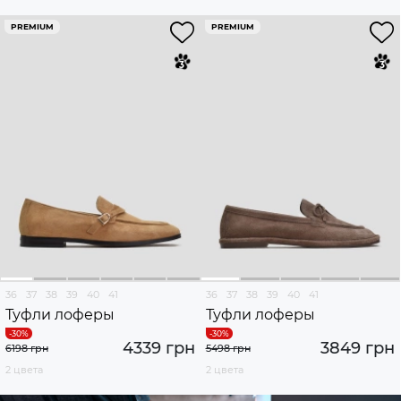
PREMIUM
PREMIUM
36
37
38
39
40
41
36
37
38
39
40
41
Туфли лоферы
Туфли лоферы
4339 грн
3849 грн
6198 грн
5498 грн
2 цвета
2 цвета