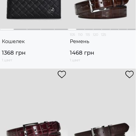
105
110
115
120
125
Кошелек
Ремень
1368 грн
1468 грн
1 цвет
1 цвет