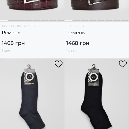
105
110
115
120
125
110
115
120
Ремень
Ремень
1468 грн
1468 грн
1 цвет
1 цвет