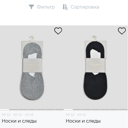
Фильтр
Сортировка
39-42
40-42
43-45
39-42
43-45
Носки и следы
Носки и следы