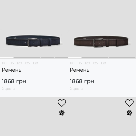
110
115
120
125
130
110
115
120
125
130
Ремень
Ремень
1868 грн
1868 грн
2 цвета
2 цвета