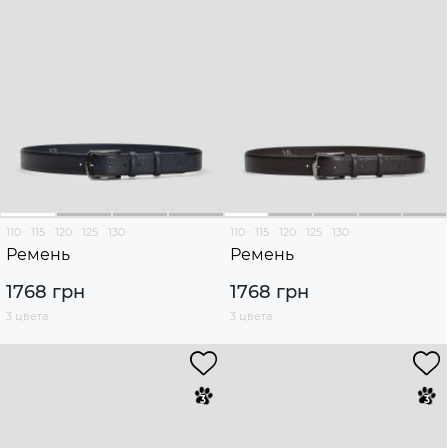
110
115
120
125
130
110
115
120
125
130
Ремень
Ремень
1768 грн
1768 грн
3 цвета
3 цвета