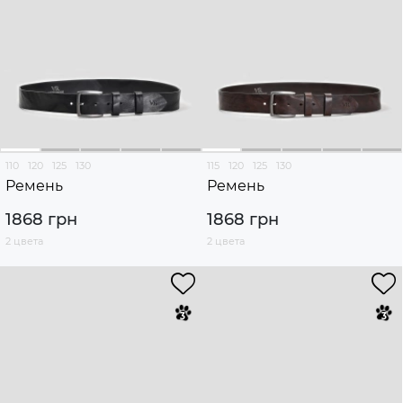
110
120
125
130
115
120
125
130
Ремень
Ремень
1868 грн
1868 грн
2 цвета
2 цвета