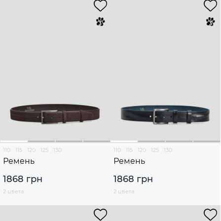
110
115
120
125
130
110
115
120
125
130
Ремень
Ремень
1868 грн
1868 грн
2 цвета
2 цвета