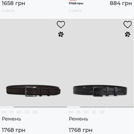
1658 грн
884 грн
1768 грн
2 цвета
2 цвета
110
115
120
125
130
110
115
120
125
130
Ремень
Ремень
1768 грн
1768 грн