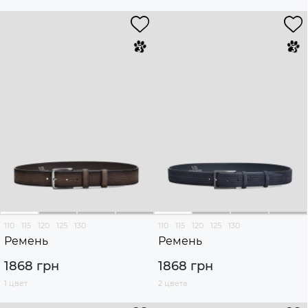
110
115
120
125
130
110
115
120
125
130
Ремень
Ремень
1868 грн
1868 грн
1 цвет
2 цвета