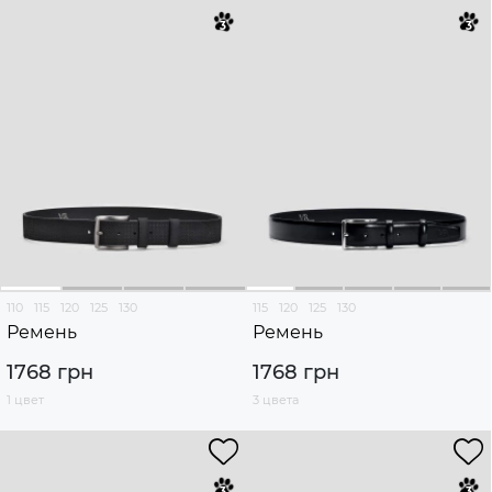
110
115
120
125
130
115
120
125
130
Ремень
Ремень
1768 грн
1768 грн
1 цвет
3 цвета