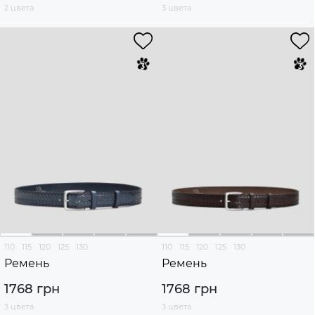
2 цвета
3 цвета
110
115
120
125
130
110
115
120
125
130
Ремень
Ремень
1768 грн
1768 грн
3 цвета
3 цвета