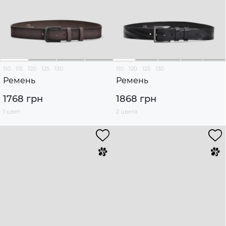
110
115
120
125
130
110
120
125
130
Ремень
Ремень
1768 грн
1868 грн
1 цвет
2 цвета