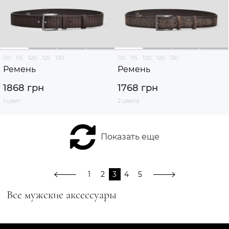
110
115
120
125
130
110
115
120
125
130
Ремень
Ремень
1868 грн
1768 грн
1 цвет
2 цвета
Показать еще
1
2
3
4
5
Все мужские аксессуары