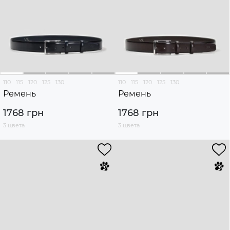
110
115
120
125
130
110
115
120
125
130
Ремень
Ремень
1768 грн
1768 грн
3 цвета
3 цвета