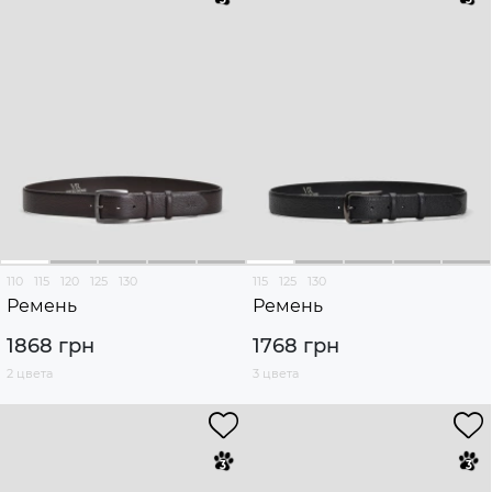
110
115
120
125
130
115
125
130
Ремень
Ремень
1868 грн
1768 грн
2 цвета
3 цвета