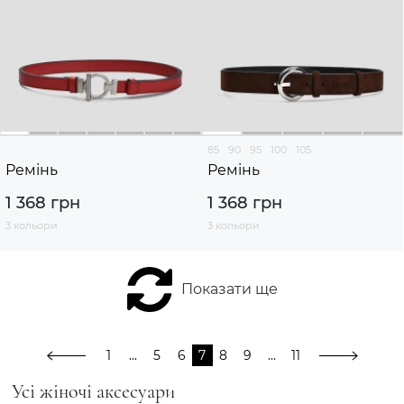
85
90
95
100
105
Ремінь
Ремінь
1 368 грн
1 368 грн
3 кольори
3 кольори
Показати ще
1
...
5
6
7
8
9
...
11
Усі жіночі аксесуари