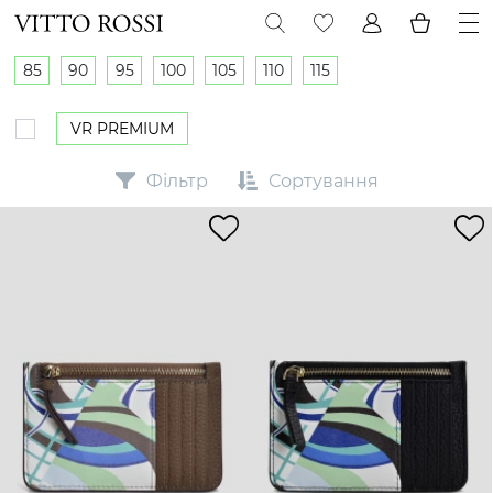
85
90
95
100
105
110
115
VR PREMIUM
Фільтр
Сортування