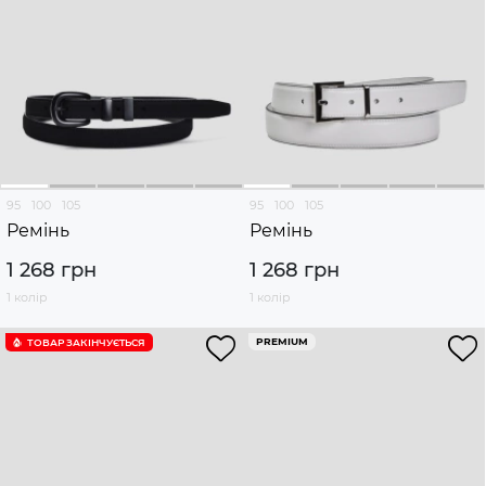
95
100
105
95
100
105
Ремінь
Ремінь
1 268 грн
1 268 грн
1 колір
1 колір
PREMIUM
ТОВАР ЗАКІНЧУЄTЬСЯ