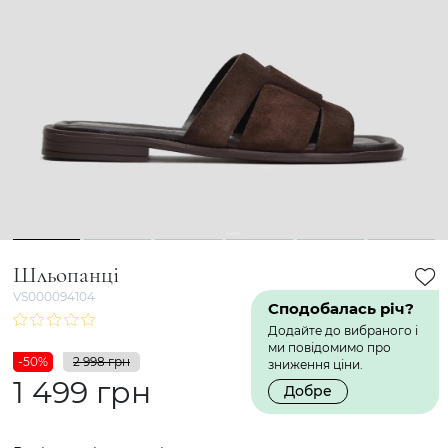
1
2
3
4
5
6
Шльопанці
VS000094104
Сподобалась річ?
Додайте до вибраного і
ми повідомимо про
-50%
2 998 грн
зниження ціни.
1 499 грн
Добре