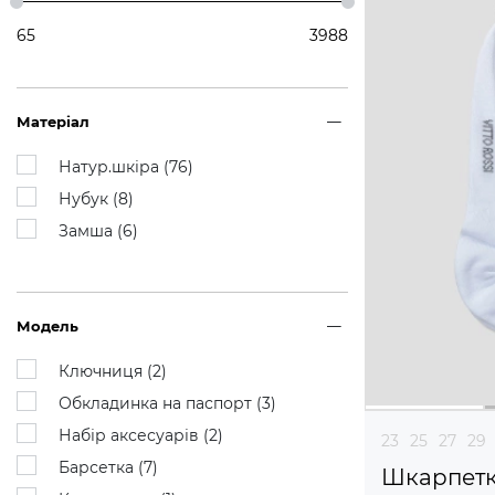
65
3988
Матеріал
Натур.шкіра (
76
)
Нубук (
8
)
Замша (
6
)
Модель
Ключниця (
2
)
Обкладинка на паспорт (
3
)
Набір аксесуарів (
2
)
23
25
27
29
Барсетка (
7
)
Шкарпетки