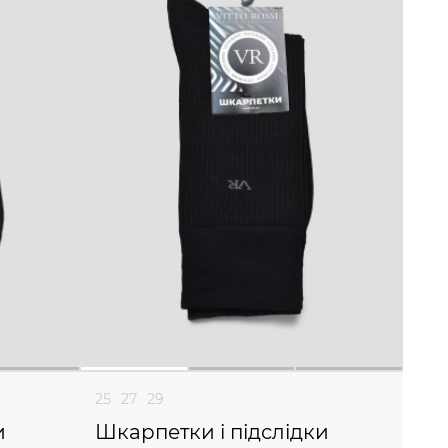
25
27
29
и
Шкарпетки і підслідки