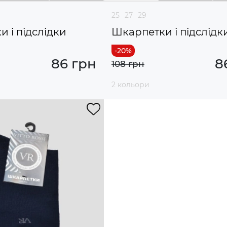
25
27
29
 і підслідки
Шкарпетки і підслідк
86 грн
8
108 грн
2 кольори