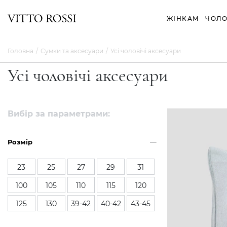
ЖІНКАМ
ЧОЛО
Головна
Сумки та аксесуари
Усі чоловічі аксесуари
Усі чоловічі аксесуари
Вибір за параметрами:
Розмір
23
25
27
29
31
100
105
110
115
120
125
130
39-42
40-42
43-45