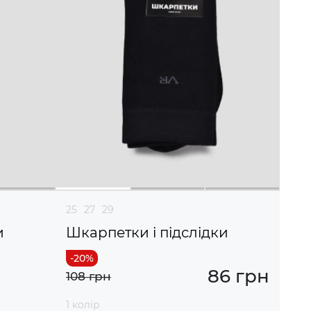
25
27
29
и
Шкарпетки і підслідки
86 грн
108 грн
1 колір