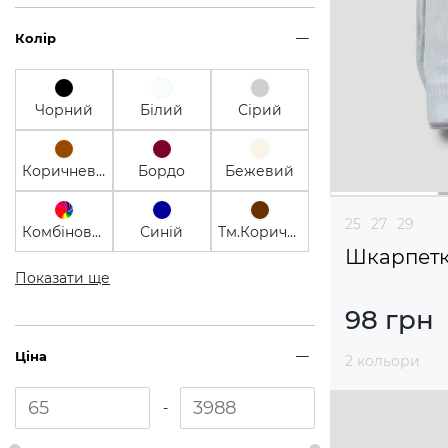
Колір
Чорний
Білий
Сірий
Коричневий
Бордо
Бежевий
25
27
29
Комбінований
Синій
Тм.Коричневий
Шкарпетки
Показати ще
98 грн
Ціна
2 кольори
-