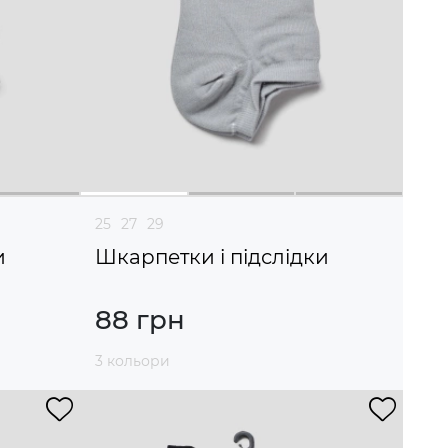
25
27
29
и
Шкарпетки і підслідки
88 грн
3 кольори