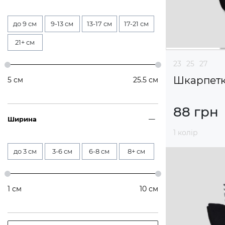
до 9 см
9-13 см
13-17 см
17-21 см
21+ см
23
25
27
Шкарпетки
5
см
25.5
см
88 грн
Ширина
1 колір
до 3 см
3-6 см
6-8 см
8+ см
1
см
10
см