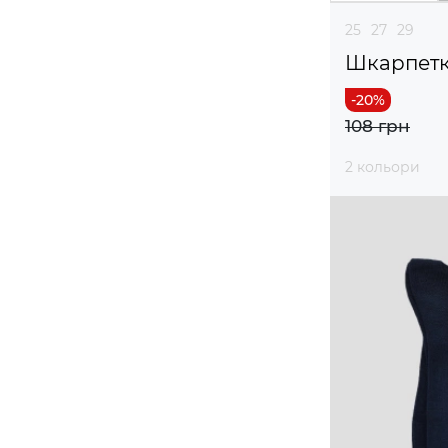
25
27
29
Шкарпетки
108 грн
2 кольори