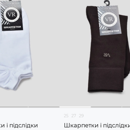
25
27
29
 і підслідки
Шкарпетки і підслідк