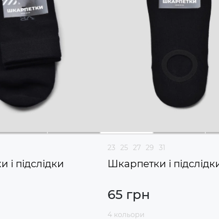
23
25
27
29
31
 і підслідки
Шкарпетки і підслідк
65 грн
4 кольори