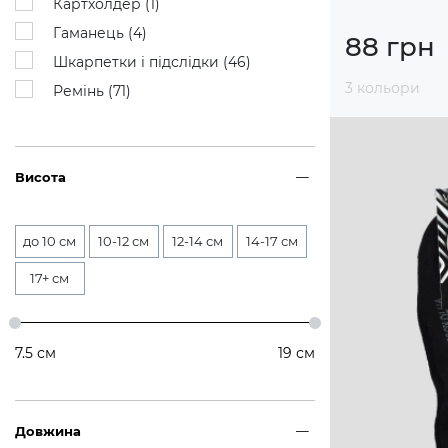
Картхолдер (
1
)
Гаманець (
4
)
88 грн
Шкарпетки і підслідки (
46
)
3 кольори
Ремінь (
71
)
Висота
до 10 см
10-12 см
12-14 см
14-17 см
17+ см
7.5
см
19
см
Довжина