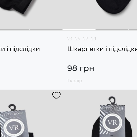
23
25
27
29
 і підслідки
Шкарпетки і підслідк
98 грн
1 колір