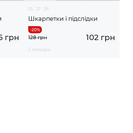
25
27
29
и
Шкарпетки і підслідки
6 грн
102 грн
128 грн
2 кольори