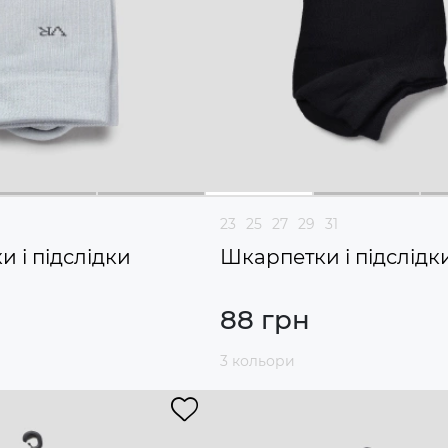
23
25
27
29
31
 і підслідки
Шкарпетки і підслідк
88 грн
3 кольори