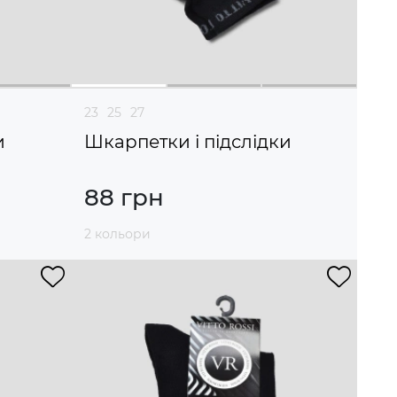
23
25
27
и
Шкарпетки і підслідки
88 грн
2 кольори