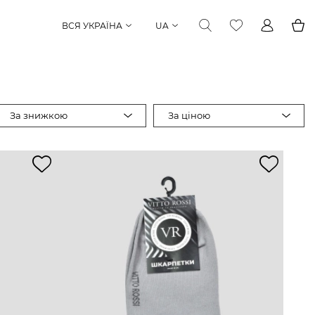
ВСЯ УКРАЇНА
UA
За знижкою
За ціною