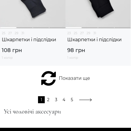
25
27
29
31
23
25
27
29
31
Шкарпетки і підслідки
Шкарпетки і підслідки
108 грн
98 грн
1 колір
1 колір
Показати ще
1
2
3
4
5
Усі чоловічі аксесуари