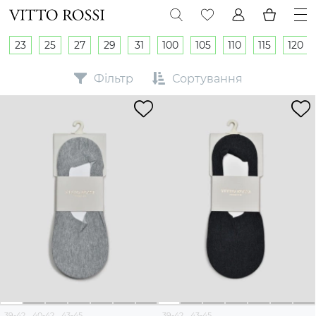
23
25
27
29
31
100
105
110
115
120
Фільтр
Сортування
39-42
40-42
43-45
39-42
43-45