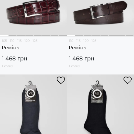
105
110
115
120
125
110
115
120
125
Ремінь
Ремінь
1 468 грн
1 468 грн
1 колір
1 колір