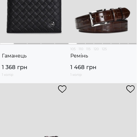
105
110
115
120
125
Гаманець
Ремінь
1 368 грн
1 468 грн
1 колір
1 колір