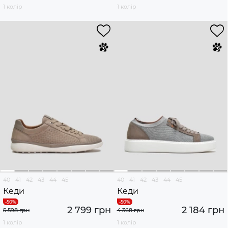
1 колір
1 колір
40
41
42
43
44
45
40
41
42
43
44
45
Кеди
Кеди
2 799 грн
2 184 грн
5 598 грн
4 368 грн
1 колір
1 колір