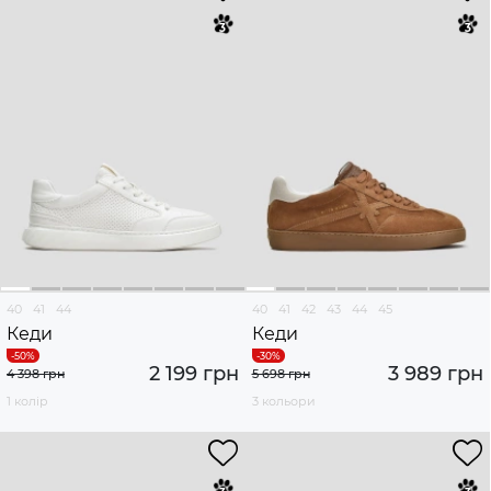
40
41
44
40
41
42
43
44
45
Кеди
Кеди
2 199 грн
3 989 грн
4 398 грн
5 698 грн
1 колір
3 кольори