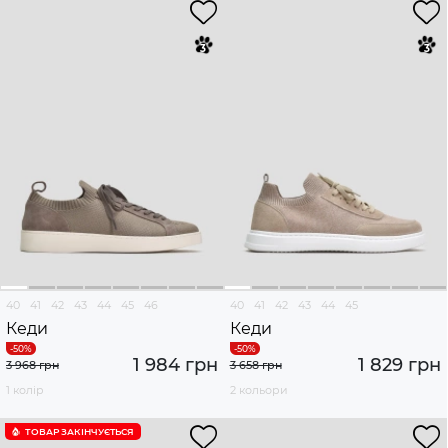
40
41
42
43
44
45
46
40
41
42
43
44
45
Кеди
Кеди
1 984 грн
1 829 грн
3 968 грн
3 658 грн
1 колір
2 кольори
ТОВАР ЗАКІНЧУЄTЬСЯ