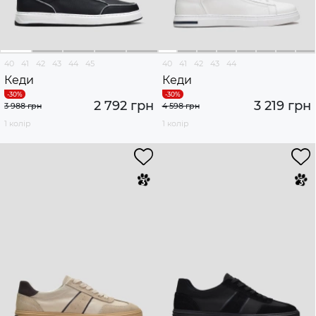
40
41
42
43
44
45
40
41
42
43
44
Кеди
Кеди
2 792 грн
3 219 грн
3 988 грн
4 598 грн
1 колір
1 колір