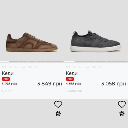
40
41
42
43
44
45
40
41
42
43
44
45
Кеди
Кеди
3 849 грн
3 058 грн
5 498 грн
4 368 грн
1 колір
2 кольори