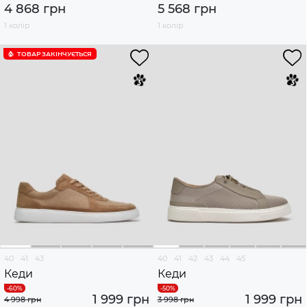
4 868 грн
5 568 грн
1 колір
1 колір
ТОВАР ЗАКІНЧУЄTЬСЯ
40
41
43
40
41
42
43
44
45
Кеди
Кеди
1 999 грн
1 999 грн
4 998 грн
3 998 грн