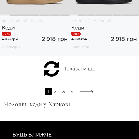
40
41
42
43
44
45
40
41
42
43
44
45
Кеди
Кеди
2 918 грн
2 918 грн
4 168 грн
4 168 грн
2 кольори
2 кольори
Показати ще
1
2
3
4
Чоловічі кеди у Харкові
БУДЬ БЛИЖЧЕ