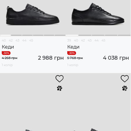
40
42
43
44
45
39
40
42
43
44
45
Кеди
Кеди
2 988 грн
4 038 грн
4 268 грн
5 768 грн
1 колір
1 колір