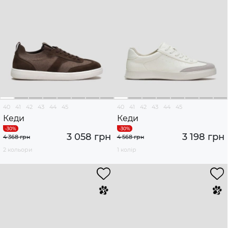
40
41
42
43
44
45
40
41
42
43
44
45
Кеди
Кеди
3 058 грн
3 198 грн
4 368 грн
4 568 грн
2 кольори
1 колір