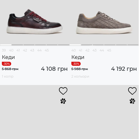
39
40
41
42
43
44
45
40
41
42
43
44
45
Кеди
Кеди
4 108 грн
4 192 грн
5 868 грн
5 988 грн
1 колір
2 кольори