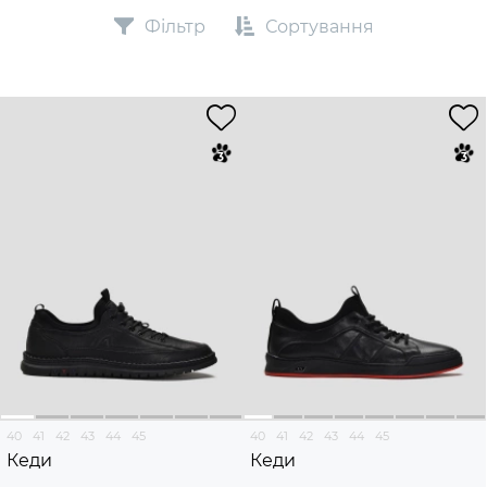
Фільтр
Сортування
40
41
42
43
44
45
40
41
42
43
44
45
Кеди
Кеди