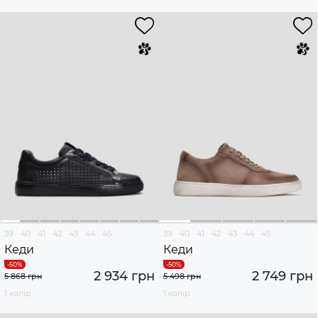
39
40
41
42
43
44
45
39
40
41
42
43
44
45
Кеди
Кеди
2 934 грн
2 749 грн
5 868 грн
5 498 грн
1 колір
1 колір