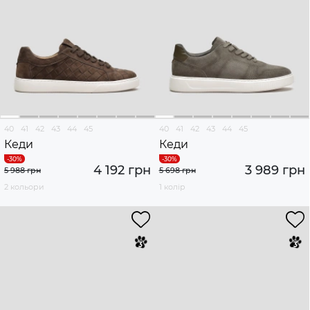
40
41
42
43
44
45
40
41
42
43
44
45
Кеди
Кеди
4 192 грн
3 989 грн
5 988 грн
5 698 грн
2 кольори
1 колір