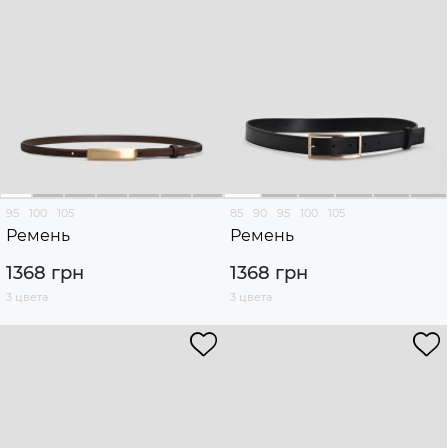
95
100
105
85
90
95
100
105
Ремень
Ремень
1368 грн
1368 грн
3 цвета
3 цвета