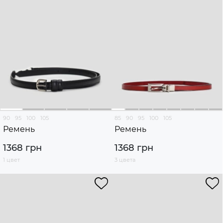
90
95
100
105
85
90
95
100
105
Ремень
Ремень
1368 грн
1368 грн
1 цвет
3 цвета