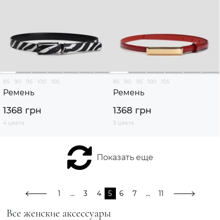
85
90
95
100
105
85
90
95
100
105
Ремень
Ремень
1368 грн
1368 грн
4 цвета
3 цвета
Показать еще
1
...
3
4
5
6
7
...
11
Все женские аксессуары