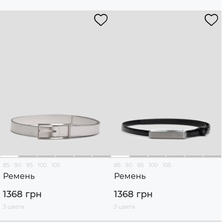
85
90
95
100
105
85
90
95
100
105
Ремень
Ремень
1368 грн
1368 грн
3 цвета
3 цвета