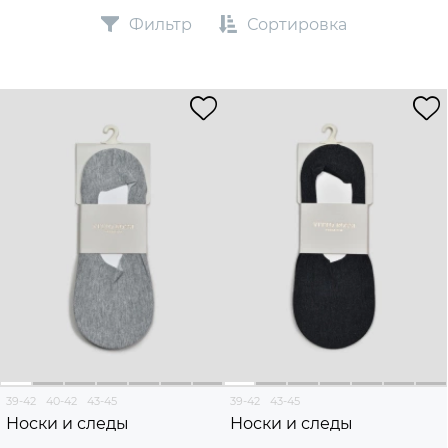
Фильтр
Сортировка
39-42
40-42
43-45
39-42
43-45
Носки и следы
Носки и следы