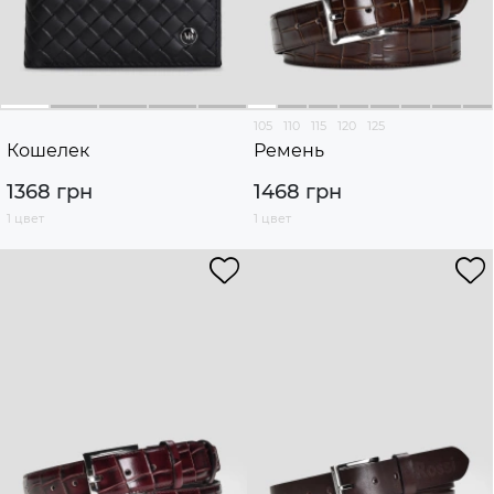
105
110
115
120
125
Кошелек
Ремень
1368 грн
1468 грн
1 цвет
1 цвет