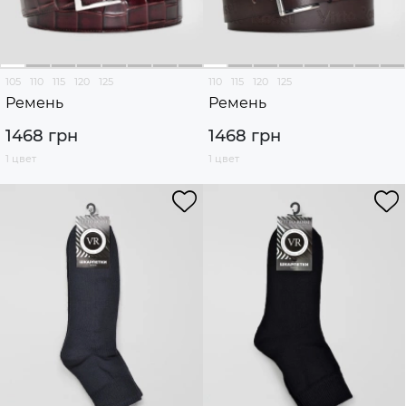
105
110
115
120
125
110
115
120
125
Ремень
Ремень
1468 грн
1468 грн
1 цвет
1 цвет