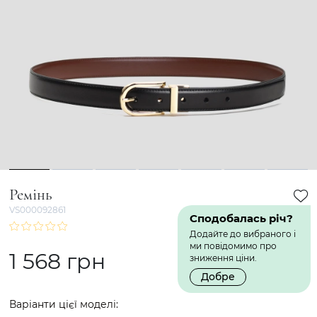
1
2
3
4
5
6
7
Ремінь
VS000092861
Сподобалась річ?
Додайте до вибраного і
ми повідомимо про
1 568 грн
зниження ціни.
Добре
Варіанти цієї моделі: