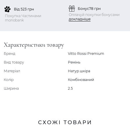
Бонус
78 грн
Від 523 грн
Оплачуй покупки бонусами
Покупка Частинами
докладніше
monobank
Характеристики товару
Бренд
Vitto Rossi Premium
Вид товару
Ремінь
Матеріал
Натур.шкіра
Колір
Комбінований
Ширина
2.5
СХОЖІ ТОВАРИ