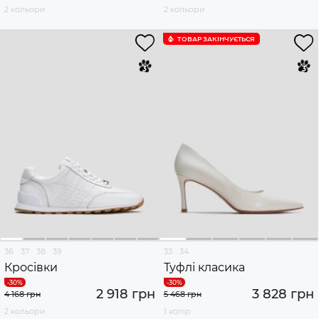
2 кольори
2 кольори
ТОВАР ЗАКІНЧУЄTЬСЯ
36
37
38
39
33
34
Кросівки
Туфлі класика
2 918 грн
3 828 грн
4 168 грн
5 468 грн
2 кольори
1 колір