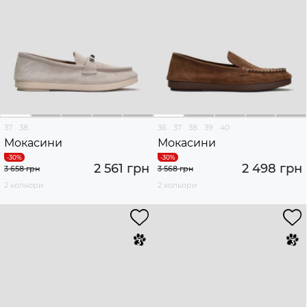
37
38
36
37
38
39
40
Мокасини
Мокасини
2 561 грн
2 498 грн
3 658 грн
3 568 грн
2 кольори
2 кольори