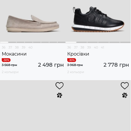
36
37
38
39
40
36
37
38
39
40
41
Мокасини
Кросівки
2 498 грн
2 778 грн
3 568 грн
3 968 грн
2 кольори
2 кольори