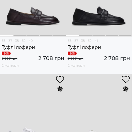
36
37
38
39
40
36
37
38
39
41
Туфлі лофери
Туфлі лофери
2 708 грн
2 708 грн
3 868 грн
3 868 грн
2 кольори
2 кольори