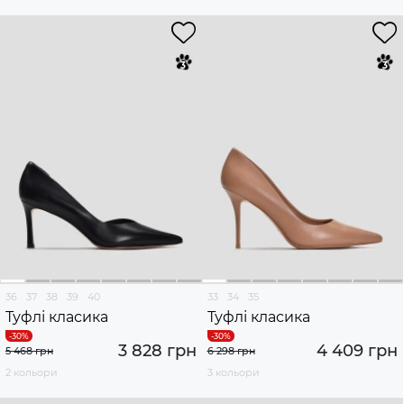
36
37
38
39
40
33
34
35
Туфлі класика
Туфлі класика
3 828 грн
4 409 грн
5 468 грн
6 298 грн
2 кольори
3 кольори