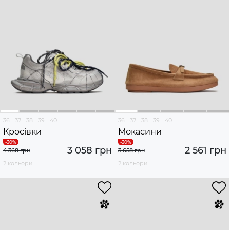
36
37
38
39
40
36
37
38
39
40
Кросівки
Мокасини
3 058 грн
2 561 грн
4 368 грн
3 658 грн
2 кольори
2 кольори