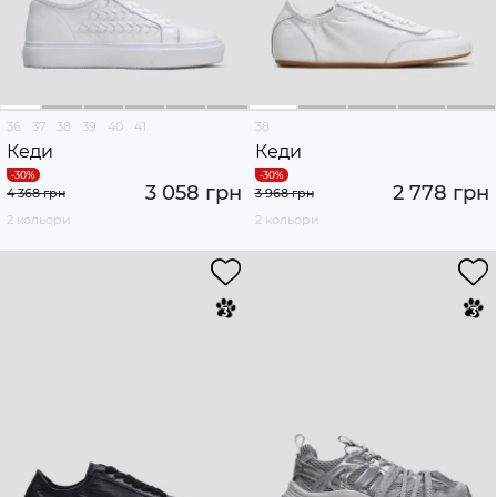
36
37
38
39
40
41
38
Кеди
Кеди
3 058 грн
2 778 грн
4 368 грн
3 968 грн
2 кольори
2 кольори