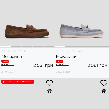
36
37
38
39
40
36
37
38
39
40
Мокасини
Мокасини
2 561 грн
2 561 грн
3 658 грн
3 658 грн
2 кольори
2 кольори
ТОВАР ЗАКІНЧУЄTЬСЯ