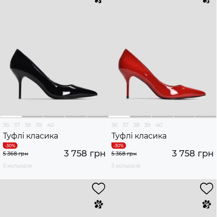
36
37
38
39
40
36
37
38
39
40
Туфлі класика
Туфлі класика
3 758 грн
3 758 грн
5 368 грн
5 368 грн
5 кольорів
5 кольорів