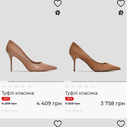
36
37
38
39
40
36
37
38
39
40
Туфлі класика
Туфлі класика
4 409 грн
3 758 грн
6 298 грн
5 368 грн
2 кольори
5 кольорів