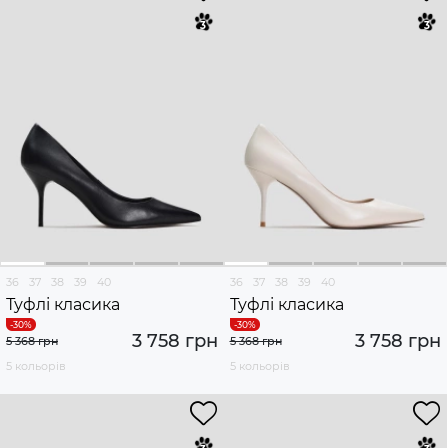
36
37
38
39
40
36
37
38
39
40
Туфлі класика
Туфлі класика
3 758 грн
3 758 грн
5 368 грн
5 368 грн
5 кольорів
5 кольорів