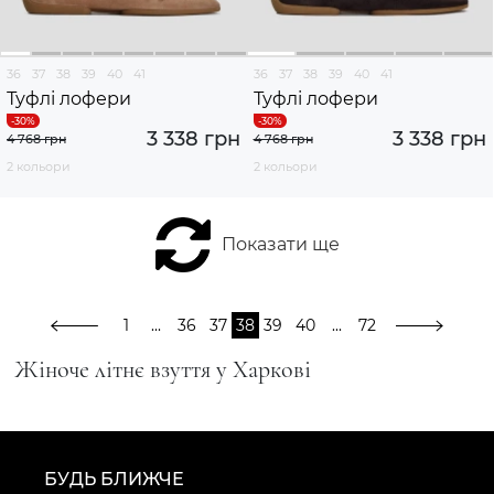
36
37
38
39
40
41
36
37
38
39
40
41
Туфлі лофери
Туфлі лофери
3 338 грн
3 338 грн
4 768 грн
4 768 грн
2 кольори
2 кольори
Показати ще
1
...
36
37
38
39
40
...
72
Жіноче літнє взуття у Харкові
БУДЬ БЛИЖЧЕ