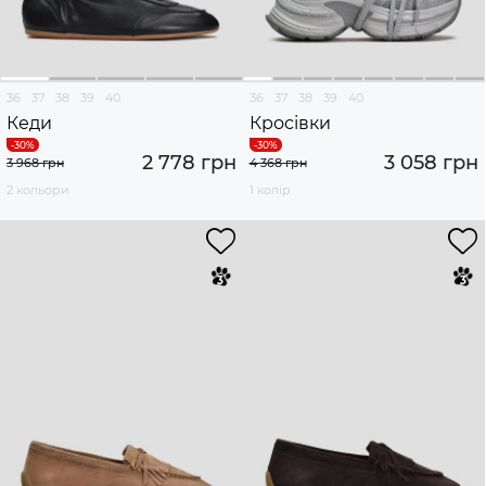
36
37
38
39
40
36
37
38
39
40
Кеди
Кросівки
2 778 грн
3 058 грн
3 968 грн
4 368 грн
2 кольори
1 колір