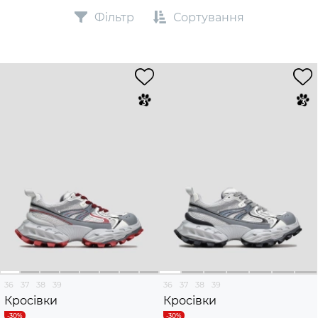
Фільтр
Сортування
36
37
38
39
36
37
38
39
Кросівки
Кросівки