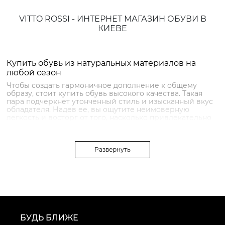
VITTO ROSSI - ИНТЕРНЕТ МАГАЗИН ОБУВИ В
КИЕВЕ
Купить обувь из натуральных материалов на
любой сезон
Чтобы создать гармоничное дополнение к общему
образу, стоит купить обувь высокого качества. Такая
пара подчеркнет утонченный стиль и изысканный вкус
обладателя. Надев ее, вы ощутите неимоверную
легкость и восторг от того, насколько привлекательно
выглядите. Самые модные и креативные модели вы
найдете, посетив интернет-магазин обуви в Украине
Vitto Rossi, который специально создан для знатоков
стиля, любителей моды и ценителей красоты и
Развернуть
комфорта.
Выбрать модель здесь сможет каждый, ведь каталог
включает более 4000 пар обуви. Виртуозное
мастерство дизайнеров в гармоничном сочетании
последних направлений мировой моды порадуют даже
самых требовательных клиентов.
БУДЬ БЛИЖЕ