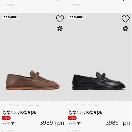
2 цвета
2 цвета
PREMIUM
PREMIUM
36
37
38
39
40
41
36
37
38
39
40
Туфли лоферы
Туфли лоферы
3989 грн
3989 грн
5698 грн
5698 грн
2 цвета
2 цвета