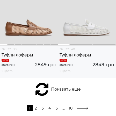
36
37
38
36
37
40
Туфли лоферы
Туфли лоферы
2849 грн
2849 грн
5698 грн
5698 грн
2 цвета
2 цвета
Показать еще
1
2
3
4
5
...
10