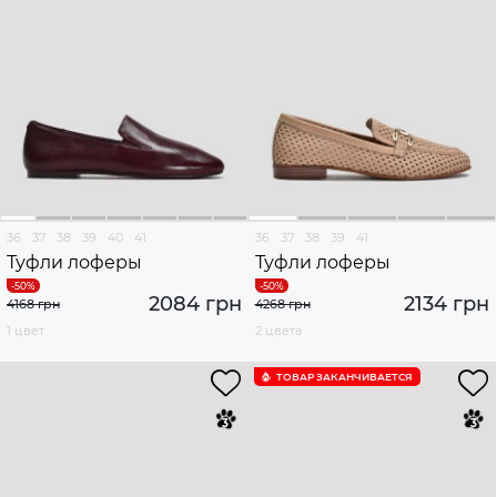
36
37
38
39
40
41
36
37
38
39
41
Туфли лоферы
Туфли лоферы
2084 грн
2134 грн
4168 грн
4268 грн
1 цвет
2 цвета
ТОВАР ЗАКАНЧИВАЕТСЯ