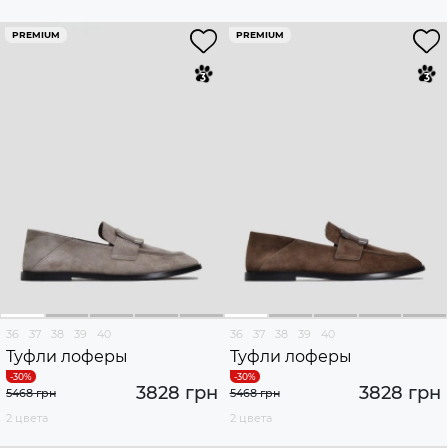
PREMIUM
PREMIUM
36
37
38
39
40
36
37
38
39
40
Туфли лоферы
Туфли лоферы
3828 грн
3828 грн
5468 грн
5468 грн
2 цвета
2 цвета