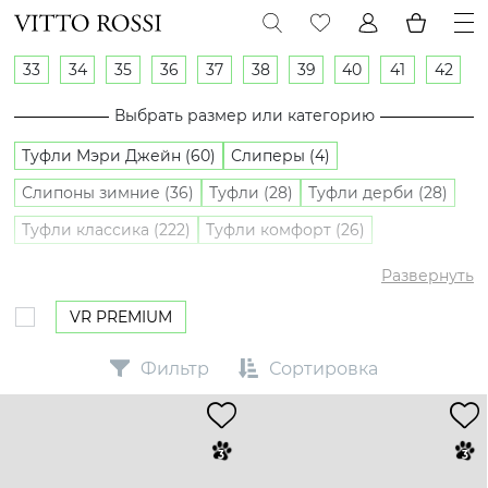
33
34
35
36
37
38
39
40
41
42
Выбрать размер или категорию
Туфли Мэри Джейн (60)
Слиперы (4)
Слипоны зимние (36)
Туфли (28)
Туфли дерби (28)
Туфли классика (222)
Туфли комфорт (26)
Туфли лоферы (282)
Туфли оксфорды (5)
Развернуть
Слипоны (28)
VR PREMIUM
Фильтр
Сортировка