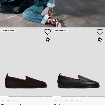
PREMIUM
PREMIUM
36
39
40
41
36
37
38
39
40
41