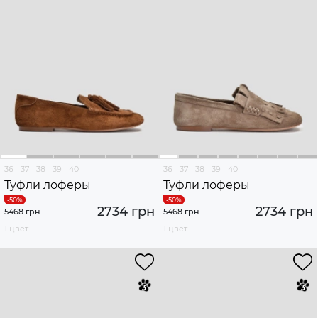
36
37
38
39
40
36
37
38
39
40
Туфли лоферы
Туфли лоферы
2734 грн
2734 грн
5468 грн
5468 грн
1 цвет
1 цвет