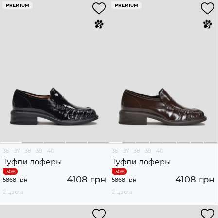
PREMIUM
PREMIUM
36
37
38
39
40
36
37
38
39
40
Туфли лоферы
Туфли лоферы
4108 грн
4108 грн
5868 грн
5868 грн
2 цвета
2 цвета