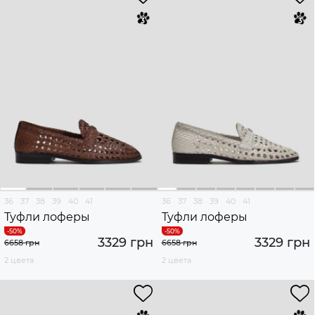
36
37
38
39
40
41
36
37
38
39
40
41
Туфли лоферы
Туфли лоферы
3329 грн
3329 грн
6658 грн
6658 грн
2 цвета
2 цвета