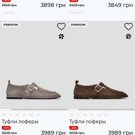
3898 грн
3849 грн
5568 грн
5498 грн
3 цвета
2 цвета
PREMIUM
PREMIUM
36
37
38
39
40
41
36
37
38
39
40
41
Туфли лоферы
Туфли лоферы
3989 грн
3989 грн
5698 грн
5698 грн