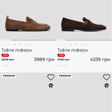
36
37
38
39
40
41
36
37
38
39
40
41
Туфли лоферы
Туфли лоферы
3989 грн
4339 грн
5698 грн
6198 грн
1 цвет
2 цвета
PREMIUM
PREMIUM