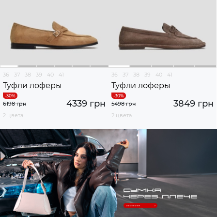
36
37
38
39
40
41
36
37
38
39
40
41
Туфли лоферы
Туфли лоферы
4339 грн
3849 грн
6198 грн
5498 грн
2 цвета
2 цвета