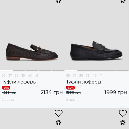
36
37
38
39
40
41
36
37
38
39
40
41
Туфли лоферы
Туфли лоферы
2134 грн
1999 грн
4268 грн
3998 грн
2 цвета
2 цвета