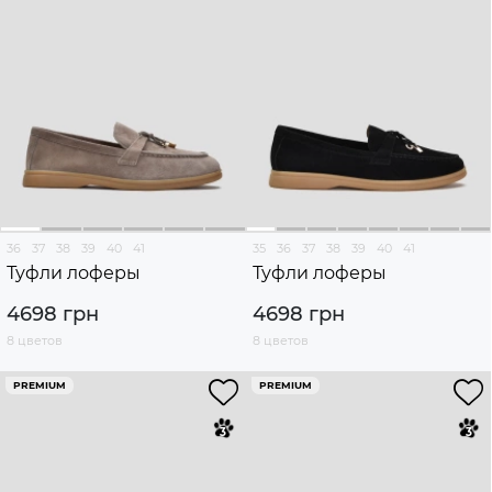
36
37
38
39
40
41
35
36
37
38
39
40
41
Туфли лоферы
Туфли лоферы
4698 грн
4698 грн
8 цветов
8 цветов
PREMIUM
PREMIUM