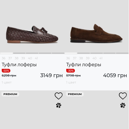
36
37
38
39
40
41
36
37
38
39
40
41
Туфли лоферы
Туфли лоферы
3149 грн
4059 грн
6298 грн
5798 грн
1 цвет
1 цвет
PREMIUM
PREMIUM