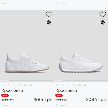
1 цвет
3 цвета
36
37
38
39
40
41
36
37
38
39
40
41
Кроссовки
Кроссовки
1984 грн
2084 грн
3968 грн
4168 грн
1 цвет
3 цвета