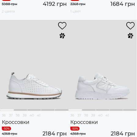
4192 грн
1684 грн
5988 грн
3368 грн
2 цвета
1 цвет
36
37
38
39
40
41
36
37
38
39
40
41
Кроссовки
Кроссовки
2184 грн
2184 грн
4368 грн
4368 грн