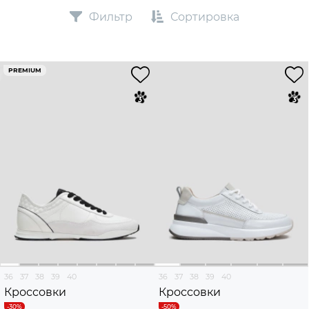
Фильтр
Сортировка
PREMIUM
36
37
38
39
40
36
37
38
39
40
Кроссовки
Кроссовки