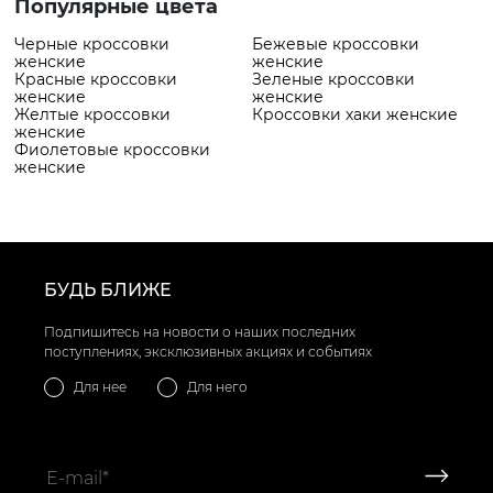
Популярные цвета
Черные кроссовки
Бежевые кроссовки
женские
женские
Красные кроссовки
Зеленые кроссовки
женские
женские
Желтые кроссовки
Кроссовки хаки женские
женские
Фиолетовые кроссовки
женские
БУДЬ БЛИЖЕ
Подпишитесь на новости о наших последних
поступлениях, эксклюзивных акциях и событиях
Для нее
Для него