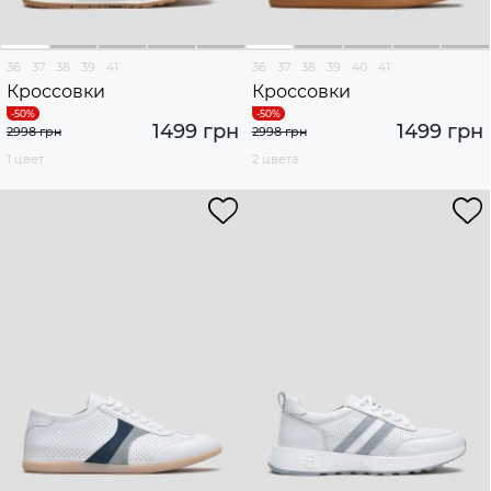
36
37
38
39
41
36
37
38
39
40
41
Кроссовки
Кроссовки
1499 грн
1499 грн
2998 грн
2998 грн
1 цвет
2 цвета