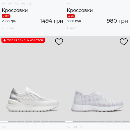
36
37
38
39
40
36
Кроссовки
Кроссовки
1494 грн
980 грн
2988 грн
3658 грн
2 цвета
1 цвет
ТОВАР ЗАКАНЧИВАЕТСЯ
37
37
38
39