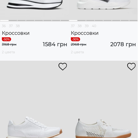
36
37
38
37
38
39
40
Кроссовки
Кроссовки
1584 грн
2078 грн
3168 грн
2968 грн
2 цвета
2 цвета