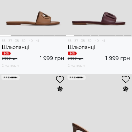
36
37
38
39
40
41
36
37
38
39
40
41
Шльопанці
Шльопанці
1 999 грн
1 999 грн
3 998 грн
3 998 грн
2 кольори
2 кольори
PREMIUM
PREMIUM