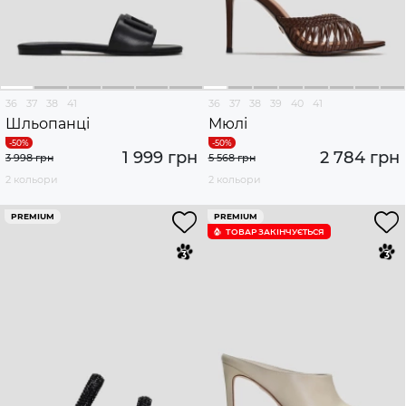
36
37
38
41
36
37
38
39
40
41
Шльопанці
Мюлі
1 999 грн
2 784 грн
3 998 грн
5 568 грн
2 кольори
2 кольори
PREMIUM
PREMIUM
ТОВАР ЗАКІНЧУЄTЬСЯ