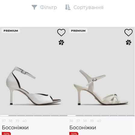
Фільтр
Сортування
PREMIUM
PREMIUM
37
38
39
40
36
37
38
39
40
Босоніжки
Босоніжки