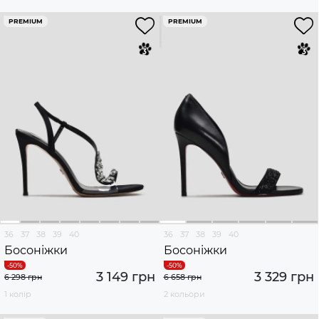
PREMIUM
PREMIUM
36
37
38
39
40
36
37
38
39
40
Босоніжки
Босоніжки
3 149 грн
3 329 грн
6 298 грн
6 658 грн
1 колір
2 кольори