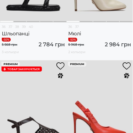
36
37
38
39
40
36
37
Шльопанці
Мюлі
2 784 грн
2 984 грн
5 568 грн
5 968 грн
3 кольори
2 кольори
PREMIUM
PREMIUM
ТОВАР ЗАКІНЧУЄTЬСЯ