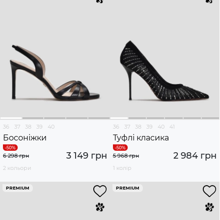
36
37
38
39
40
36
37
38
39
40
41
Босоніжки
Туфлі класика
3 149 грн
2 984 грн
6 298 грн
5 968 грн
2 кольори
1 колір
PREMIUM
PREMIUM