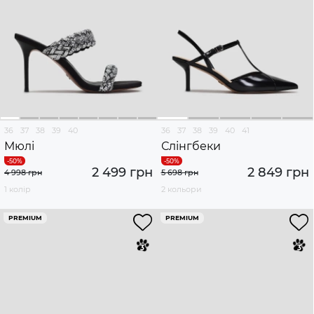
36
37
38
39
40
36
37
38
39
40
41
Мюлі
Слінгбеки
2 499 грн
2 849 грн
4 998 грн
5 698 грн
1 колір
2 кольори
PREMIUM
PREMIUM