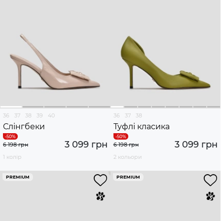
36
37
38
39
40
36
37
38
Слінгбеки
Туфлі класика
3 099 грн
3 099 грн
6 198 грн
6 198 грн
1 колір
2 кольори
PREMIUM
PREMIUM