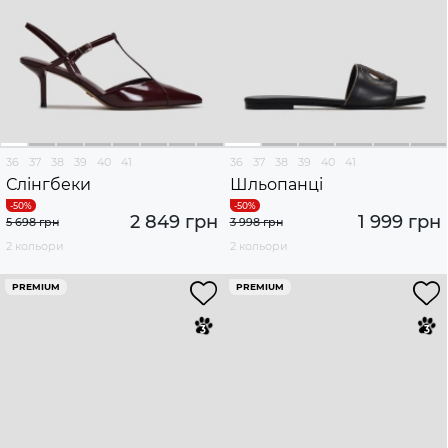
36
37
38
39
40
41
36
37
38
39
40
41
Слінгбеки
Шльопанці
2 849 грн
1 999 грн
5 698 грн
3 998 грн
2 кольори
2 кольори
PREMIUM
PREMIUM