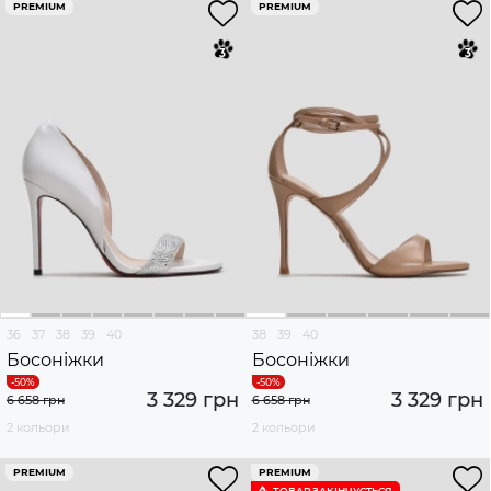
PREMIUM
PREMIUM
36
37
38
39
40
38
39
40
Босоніжки
Босоніжки
3 329 грн
3 329 грн
6 658 грн
6 658 грн
2 кольори
2 кольори
PREMIUM
PREMIUM
ТОВАР ЗАКІНЧУЄTЬСЯ