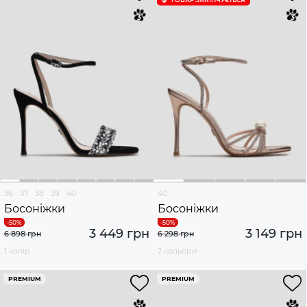
36
37
38
39
40
40
Босоніжки
Босоніжки
3 449 грн
3 149 грн
6 898 грн
6 298 грн
1 колір
2 кольори
PREMIUM
PREMIUM