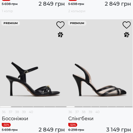
2 849 грн
2 849 грн
5 698 грн
5 698 грн
1 колір
2 кольори
PREMIUM
PREMIUM
36
37
38
39
40
36
37
38
39
40
Босоніжки
Слінгбеки
2 849 грн
3 149 грн
5 698 грн
6 298 грн