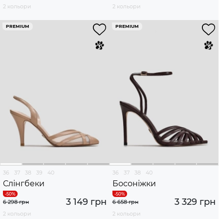
2 кольори
2 кольори
PREMIUM
PREMIUM
36
37
38
39
40
36
37
38
40
Слінгбеки
Босоніжки
3 149 грн
3 329 грн
6 298 грн
6 658 грн
2 кольори
2 кольори