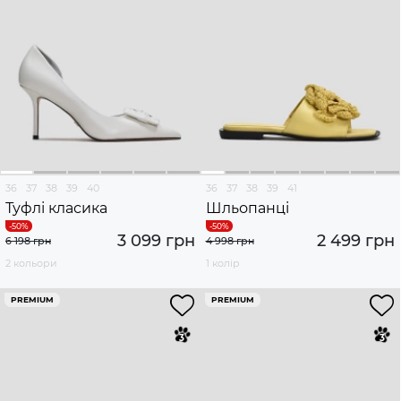
36
37
38
39
40
36
37
38
39
41
Туфлі класика
Шльопанці
3 099 грн
2 499 грн
6 198 грн
4 998 грн
2 кольори
1 колір
PREMIUM
PREMIUM