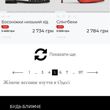
40
41
36
37
38
40
Босоніжки низький хід
Слінгбеки
2 734 грн
2 784 грн
5 468 грн
5 568 грн
1 колір
1 колір
Показати ще
1
...
3
4
5
6
7
...
97
Жіноче весняне взуття в Одесі
БУДЬ БЛИЖЧЕ