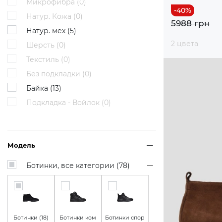
Микрофибра (
0
)
Натур. Кожа (
0
)
5988 грн
Натур. мех (
5
)
2 цвета
Шерсть (
0
)
Текстиль (
0
)
Без подкладки (
0
)
Байка (
13
)
Подкладка - Войлок (
0
)
Модель
Ботинки, все категории (
78
)
Ботинки (
18
)
Ботинки ком
Ботинки спор