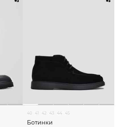
40
41
42
43
44
45
Ботинки