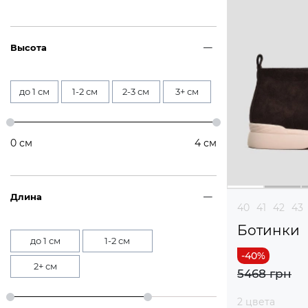
Высота
до 1 см
1-2 см
2-3 см
3+ см
0
см
4
см
Длина
40
41
42
43
Ботинки
до 1 см
1-2 см
2+ см
5468 грн
2 цвета