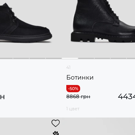
41
Ботинки
рн
443
8868 грн
1 цвет