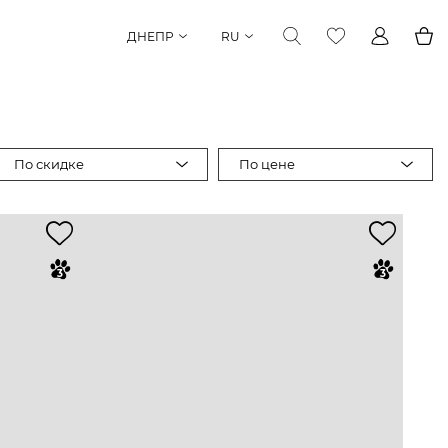
ДНЕПР
RU
По скидке
По цене