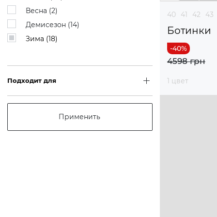
Весна (
2
)
40
41
42
43
Демисезон (
14
)
Ботинки
Зима (
18
)
4598 грн
Подходит для
1 цвет
Применить