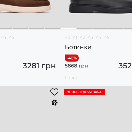
44
45
40
41
42
43
44
45
Ботинки
3281 грн
352
5868 грн
1 цвет
ПОСЛЕДНЯЯ ПАРА