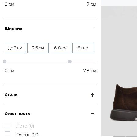
0
см
2
см
Ширина
до 3 см
3-6 см
6-8 см
8+ см
0
см
7.8
см
Стиль
Сезонность
Лето (
0
)
Осень (
20
)