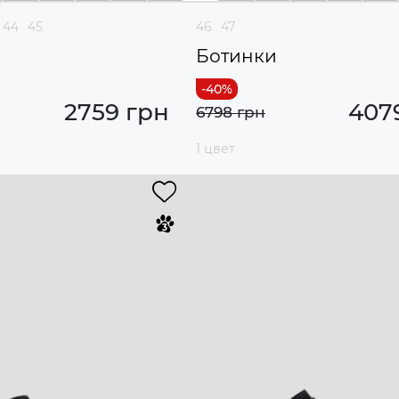
44
45
46
47
Ботинки
2759 грн
407
6798 грн
1 цвет