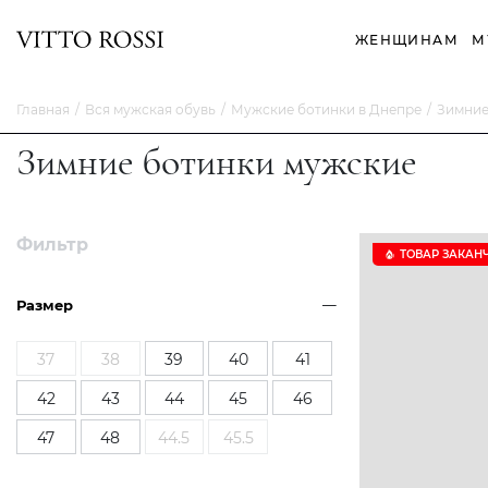
ЖЕНЩИНАМ
М
Главная
Вся мужская обувь
Мужские ботинки в Днепре
Зимние
Зимние ботинки мужские
Фильтр
ТОВАР ЗАКАН
Размер
37
38
39
40
41
42
43
44
45
46
47
48
44.5
45.5