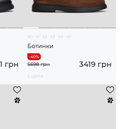
40
41
42
43
44
45
Ботинки
1 грн
3419 грн
5698 грн
2 цвета