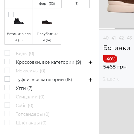
форт (
30
)
т (
5
)
Ботинки челс
Полуботинк
40
41
42
43
и (
11
)
и (
14
)
Ботинки
Кеды (
0
)
Кроссовки, все категории (
9
)
5468 грн
Мокасины (
0
)
2 цвета
Туфли, все категории (
15
)
Угги (
7
)
Сандалии (
0
)
Сабо (
0
)
Топсайдеры (
0
)
Шлёпанцы (
0
)