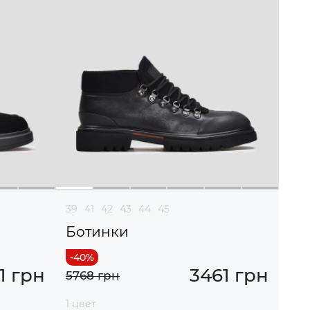
39
41
42
43
44
45
Ботинки
1 грн
3461 грн
5768 грн
1 цвет