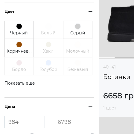
Цвет
Черный
Белый
Серый
Коричневый
Хаки
Молочный
40
41
Бордо
Голубой
Бежевый
Ботинки
Показать еще
6658 г
Цена
1 цвет
-