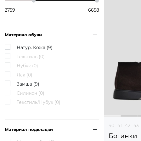
2759
6658
Материал обуви
Натур. Кожа (
9
)
Текстиль (
0
)
Нубук (
0
)
Лак (
0
)
Замша (
9
)
Силикон (
0
)
Текстиль/Нубук (
0
)
40
41
42
43
Материал подкладки
Ботинки