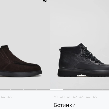
44
45
39
40
41
42
43
44
45
Ботинки