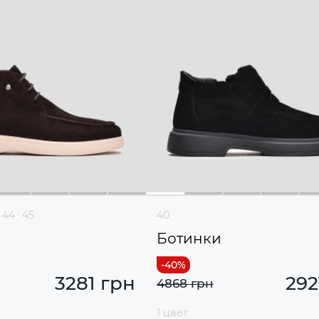
44
45
40
Ботинки
3281 грн
292
4868 грн
1 цвет