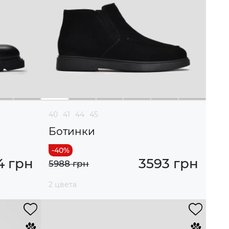
40
41
44
45
Ботинки
4 грн
3593 грн
5988 грн
2 цвета