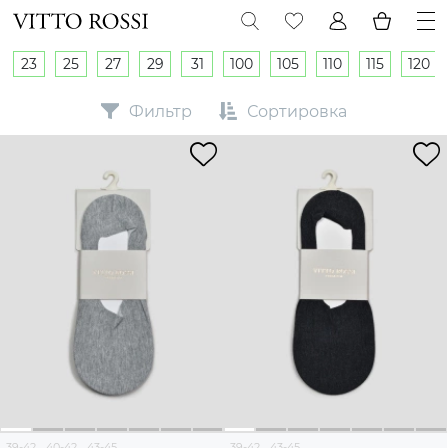
23
25
27
29
31
100
105
110
115
120
Фильтр
Сортировка
39-42
40-42
43-45
39-42
43-45