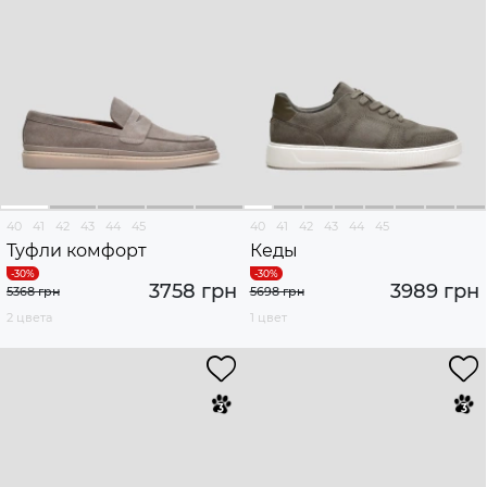
40
41
42
43
44
45
40
41
42
43
44
45
Туфли комфорт
Кеды
3758 грн
3989 грн
5368 грн
5698 грн
2 цвета
1 цвет