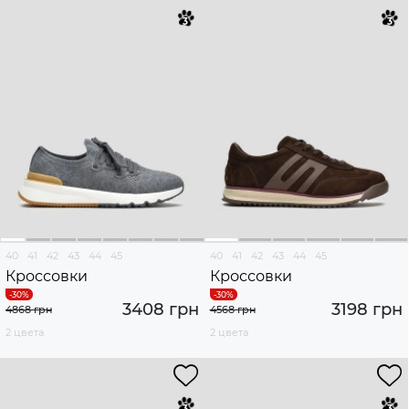
40
41
42
43
44
45
40
41
42
43
44
45
Кроссовки
Кроссовки
3408 грн
3198 грн
4868 грн
4568 грн
2 цвета
2 цвета