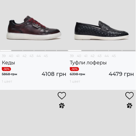
39
40
41
42
43
44
45
39
40
41
42
43
44
45
Кеды
Туфли лоферы
4108 грн
4479 грн
5868 грн
6398 грн
1 цвет
1 цвет