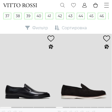
37
38
39
40
41
42
43
44
45
46
Фильтр
Сортировка
40
42
43
44
39
40
41
42
43
44
45