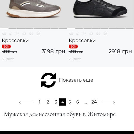
40
41
42
43
44
45
40
41
42
43
44
45
Кроссовки
Кроссовки
3198 грн
2918 грн
4568 грн
4168 грн
3 цвета
2 цвета
Показать еще
1
2
3
4
5
6
...
24
Мужская демисезонная обувь в Житомире