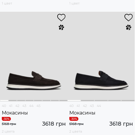
1 цвет
1 цвет
40
41
42
43
44
45
40
41
42
43
44
Мокасины
Мокасины
3618 грн
3618 грн
5168 грн
5168 грн
2 цвета
2 цвета