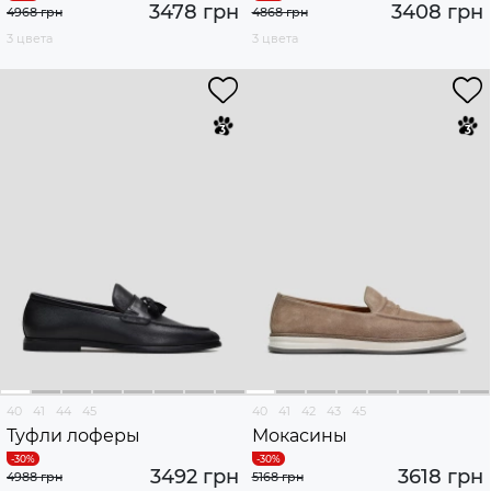
3478 грн
3408 грн
4968 грн
4868 грн
3 цвета
3 цвета
40
41
44
45
40
41
42
43
45
Туфли лоферы
Мокасины
3492 грн
3618 грн
4988 грн
5168 грн