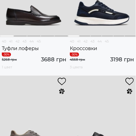
40
41
42
43
44
45
40
41
42
43
44
45
Туфли лоферы
Кроссовки
3688 грн
3198 грн
5268 грн
4568 грн
1 цвет
3 цвета