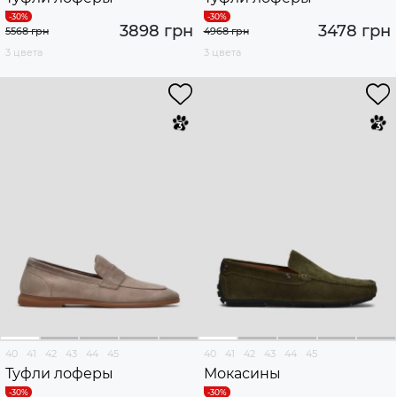
3898 грн
3478 грн
5568 грн
4968 грн
3 цвета
3 цвета
40
41
42
43
44
45
40
41
42
43
44
45
Туфли лоферы
Мокасины