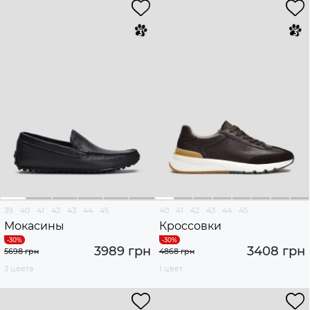
39
40
41
42
43
44
45
40
41
42
43
44
45
Мокасины
Кроссовки
3989 грн
3408 грн
5698 грн
4868 грн
3 цвета
1 цвет