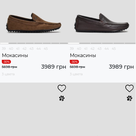
39
40
41
42
43
44
45
39
40
41
42
43
44
45
Мокасины
Мокасины
3989 грн
3989 грн
5698 грн
5698 грн
3 цвета
3 цвета