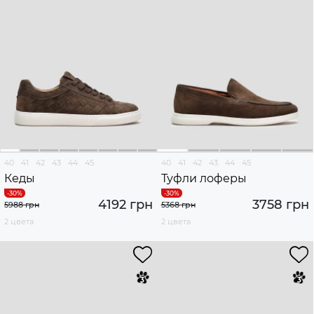
40
41
42
43
44
45
40
41
42
43
44
45
Кеды
Туфли лоферы
4192 грн
3758 грн
5988 грн
5368 грн
2 цвета
2 цвета