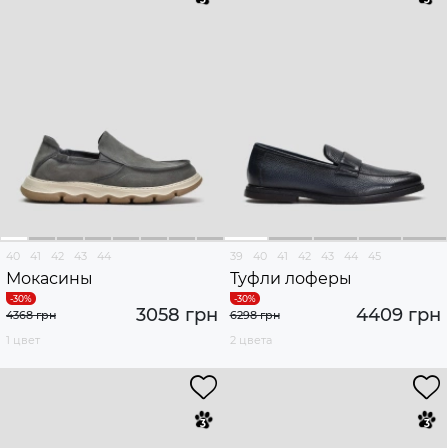
40
41
42
43
44
39
40
41
42
43
44
45
Мокасины
Туфли лоферы
3058 грн
4409 грн
4368 грн
6298 грн
1 цвет
2 цвета