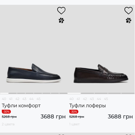
40
41
42
43
44
45
40
41
42
43
44
45
Туфли комфорт
Туфли лоферы
3688 грн
3688 грн
5268 грн
5268 грн
2 цвета
1 цвет