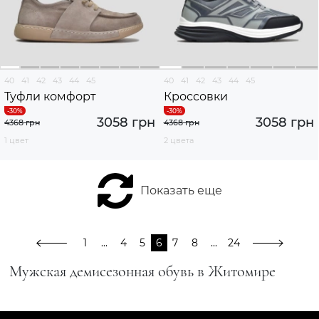
40
41
42
43
44
45
40
41
42
43
44
45
Туфли комфорт
Кроссовки
3058 грн
3058 грн
4368 грн
4368 грн
1 цвет
2 цвета
Показать еще
1
...
4
5
6
7
8
...
24
Мужская демисезонная обувь в Житомире