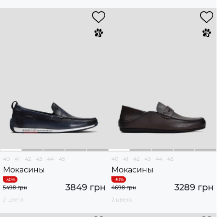
40
41
42
43
44
45
40
41
42
43
44
45
Мокасины
Мокасины
3849 грн
3289 грн
5498 грн
4698 грн
2 цвета
2 цвета