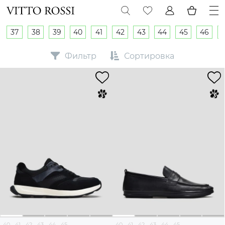
37
38
39
40
41
42
43
44
45
46
Фильтр
Сортировка
40
41
42
43
44
45
40
41
42
43
44
45