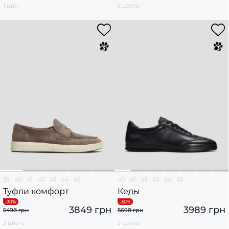
1 цвет
2 цвета
39
40
41
42
43
44
45
40
41
42
43
44
45
Туфли комфорт
Кеды
3849 грн
3989 грн
5498 грн
5698 грн
3 цвета
3 цвета