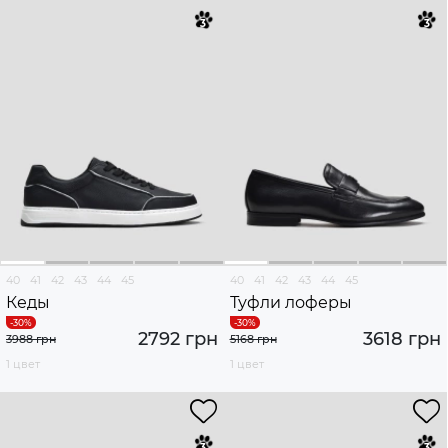
40
41
42
43
44
45
40
41
42
43
44
45
Кеды
Туфли лоферы
2792 грн
3618 грн
3988 грн
5168 грн
1 цвет
1 цвет