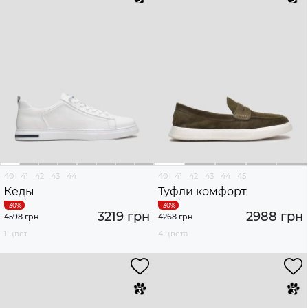
40
41
42
43
44
40
41
42
43
44
45
Кеды
Туфли комфорт
3219 грн
2988 грн
4598 грн
4268 грн
1 цвет
4 цвета