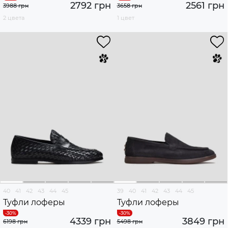
2792 грн
2561 грн
3988 грн
3658 грн
2 цвета
1 цвет
40
41
42
43
44
45
39
40
41
42
43
44
45
Туфли лоферы
Туфли лоферы
4339 грн
3849 грн
6198 грн
5498 грн