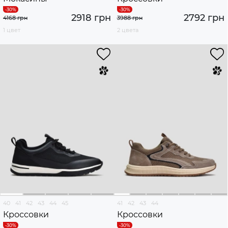
2918 грн
2792 грн
4168 грн
3988 грн
1 цвет
2 цвета
40
41
42
43
44
45
41
42
43
44
Кроссовки
Кроссовки