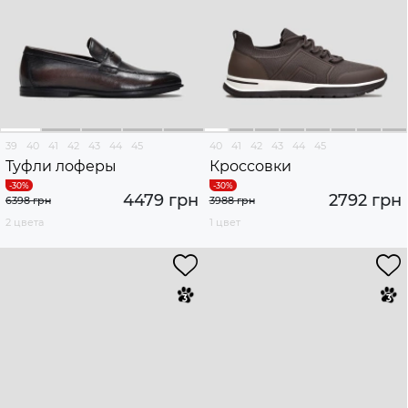
39
40
41
42
43
44
45
40
41
42
43
44
45
Туфли лоферы
Кроссовки
4479 грн
2792 грн
6398 грн
3988 грн
2 цвета
1 цвет