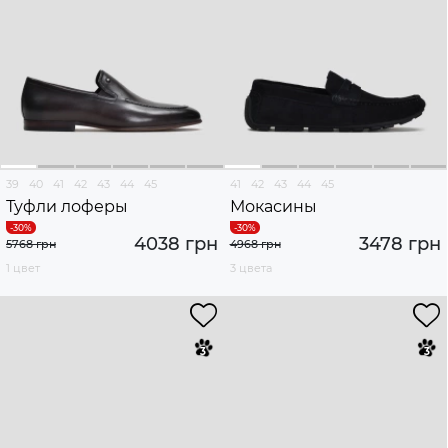
39
40
41
42
43
44
45
41
42
43
44
45
Туфли лоферы
Мокасины
4038 грн
3478 грн
5768 грн
4968 грн
1 цвет
3 цвета