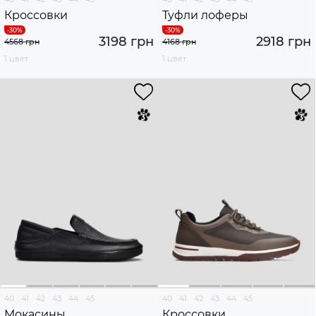
Кроссовки
Туфли лоферы
3198 грн
2918 грн
4568 грн
4168 грн
1 цвет
1 цвет
40
41
42
43
44
45
40
41
42
43
44
45
Мокасины
Кроссовки