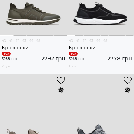
40
41
42
43
44
45
40
41
42
43
44
45
Кроссовки
Кроссовки
2792 грн
2778 грн
3988 грн
3968 грн
2 цвета
1 цвет