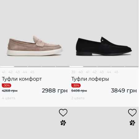
41
42
43
44
45
39
40
41
42
43
44
45
Туфли комфорт
Туфли лоферы
2988 грн
3849 грн
4268 грн
5498 грн
4 цвета
2 цвета