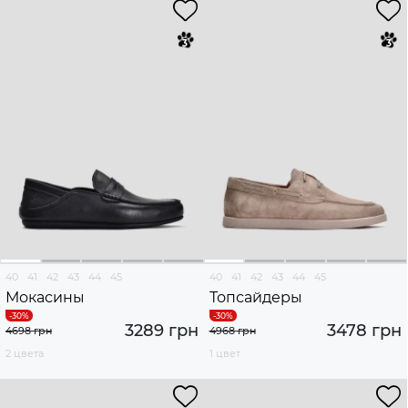
40
41
42
43
44
45
40
41
42
43
44
45
Мокасины
Топсайдеры
3289 грн
3478 грн
4698 грн
4968 грн
2 цвета
1 цвет