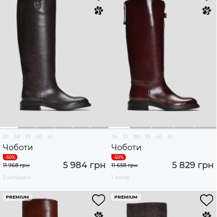
37
38
39
40
41
36
37
38
39
40
41
Чоботи
Чоботи
5 984 грн
5 829 грн
11 968 грн
11 658 грн
2 кольори
1 колір
PREMIUM
PREMIUM