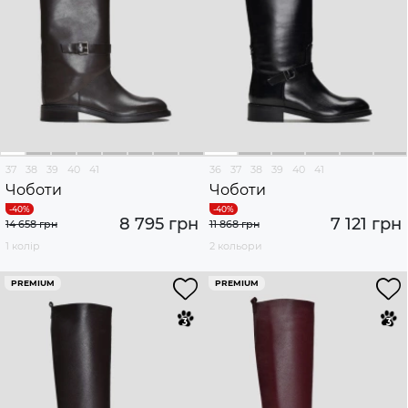
37
38
39
40
41
36
37
38
39
40
41
Чоботи
Чоботи
8 795 грн
7 121 грн
14 658 грн
11 868 грн
1 колір
2 кольори
PREMIUM
PREMIUM