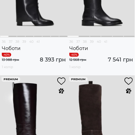
36
37
38
39
40
41
36
37
38
39
40
41
Чоботи
Чоботи
8 393 грн
7 541 грн
13 988 грн
12 568 грн
1 колір
1 колір
PREMIUM
PREMIUM