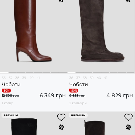
36
37
38
39
40
41
36
37
38
39
40
41
Чоботи
Чоботи
6 349 грн
4 829 грн
12 698 грн
9 658 грн
1 колір
2 кольори
PREMIUM
PREMIUM