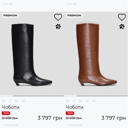
1 колір
1 колір
PREMIUM
PREMIUM
36
37
38
40
36
37
38
39
40
Чоботи
Чоботи
3 797 грн
3 797 грн
12 658 грн
12 658 грн
2 кольори
2 кольори