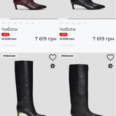
36
37
38
39
40
41
37
38
39
40
41
Чоботи
Чоботи
7 619 грн
7 619 грн
12 698 грн
12 698 грн
2 кольори
2 кольори
PREMIUM
PREMIUM