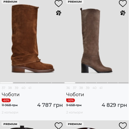
PREMIUM
PREMIUM
37
38
39
40
41
36
37
38
39
40
41
Чоботи
Чоботи
4 787 грн
4 829 грн
11 968 грн
9 658 грн
2 кольори
2 кольори
PREMIUM
PREMIUM