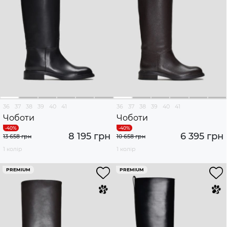
36
37
38
39
40
41
36
37
38
39
40
41
Чоботи
Чоботи
8 195 грн
6 395 грн
13 658 грн
10 658 грн
1 колір
1 колір
PREMIUM
PREMIUM