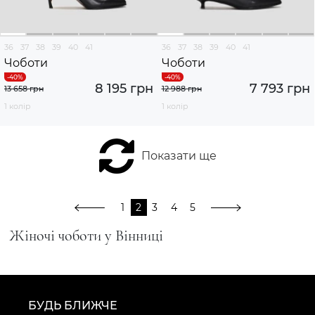
36
37
38
39
40
41
36
37
38
39
40
41
Чоботи
Чоботи
8 195 грн
7 793 грн
13 658 грн
12 988 грн
1 колір
1 колір
Показати ще
1
2
3
4
5
Жіночі чоботи у Вінниці
БУДЬ БЛИЖЧЕ