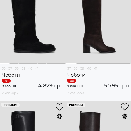
36
37
38
39
40
41
37
38
39
40
41
Чоботи
Чоботи
4 829 грн
5 795 грн
9 658 грн
9 658 грн
2 кольори
2 кольори
PREMIUM
PREMIUM