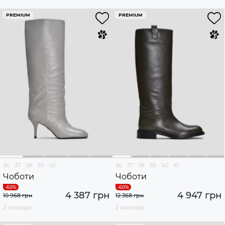
PREMIUM
PREMIUM
36
37
38
39
40
36
37
38
39
40
41
Чоботи
Чоботи
4 387 грн
4 947 грн
10 968 грн
12 368 грн
2 кольори
2 кольори