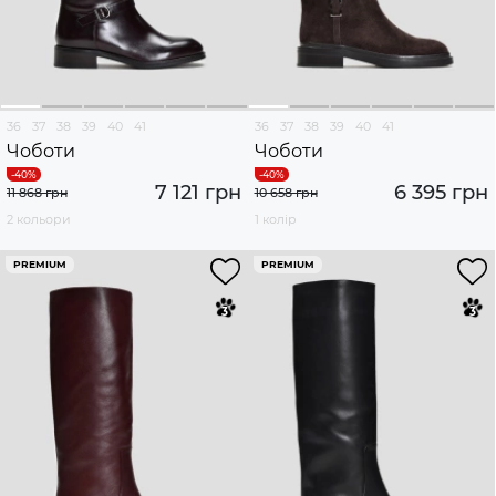
36
37
38
39
40
41
36
37
38
39
40
41
Чоботи
Чоботи
7 121 грн
6 395 грн
11 868 грн
10 658 грн
2 кольори
1 колір
PREMIUM
PREMIUM