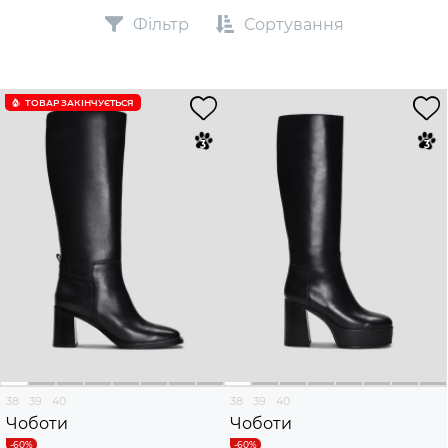
Фільтр
Сортування
ТОВАР ЗАКІНЧУЄTЬСЯ
38
39
40
38
39
40
Чоботи
Чоботи