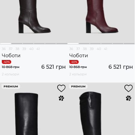
36
37
38
39
40
41
36
37
38
39
40
41
Чоботи
Чоботи
6 521 грн
6 521 грн
10 868 грн
10 868 грн
2 кольори
2 кольори
PREMIUM
PREMIUM