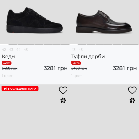
42
43
44
45
43
45
Кеды
Туфли дерби
3281 грн
3281 грн
5468 грн
5468 грн
1 цвет
1 цвет
ПОСЛЕДНЯЯ ПАРА