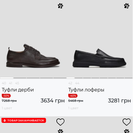
40
41
45
42
44
Туфли дерби
Туфли лоферы
3634 грн
3281 грн
7268 грн
5468 грн
1 цвет
1 цвет
ТОВАР ЗАКАНЧИВАЕТСЯ