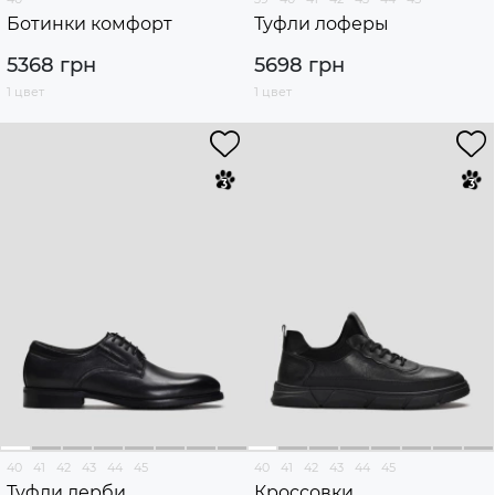
Ботинки комфорт
Туфли лоферы
5368 грн
5698 грн
1 цвет
1 цвет
40
41
42
43
44
45
40
41
42
43
44
45
Туфли дерби
Кроссовки