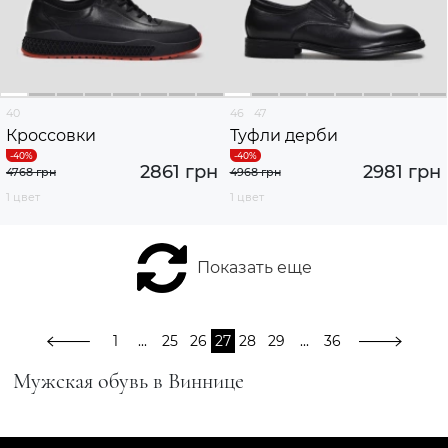
40
46
47
Кроссовки
Туфли дерби
2861 грн
2981 грн
4768 грн
4968 грн
1 цвет
1 цвет
Показать еще
1
...
25
26
27
28
29
...
36
Мужская обувь в Виннице