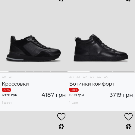
40
41
40
41
42
43
44
45
Кроссовки
Ботинки комфорт
4187 грн
3719 грн
6978 грн
6198 грн
1 цвет
1 цвет