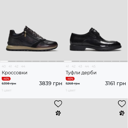
40
41
42
44
41
42
43
44
45
Кроссовки
Туфли дерби
3839 грн
3161 грн
6398 грн
5268 грн
1 цвет
1 цвет