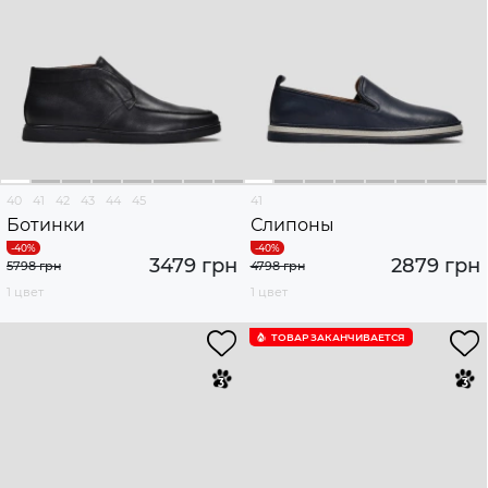
40
41
42
43
44
45
41
Ботинки
Слипоны
3479 грн
2879 грн
5798 грн
4798 грн
1 цвет
1 цвет
ТОВАР ЗАКАНЧИВАЕТСЯ