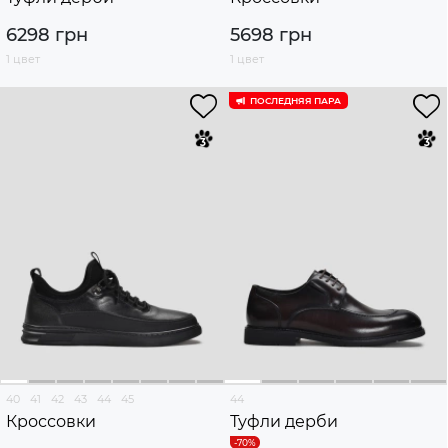
6298 грн
5698 грн
1 цвет
1 цвет
ПОСЛЕДНЯЯ ПАРА
40
41
42
43
44
45
44
Кроссовки
Туфли дерби