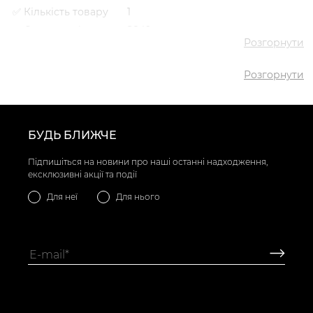
✅ Кількість товару
1
✅ Середня ціна
2849 грн
Розгорнути
✅ Найдешевший
2849 грн
товар
Розгорнути
✅ Найдорожчий
2849 грн
товар
✅ Найпопулярніший
Сліпони VS000095123 Блакитний
товар
- 2849 грн
БУДЬ БЛИЖЧЕ
Підпишіться на новини про наші останні надходження,
ексклюзивні акції та події
Для неї
Для нього