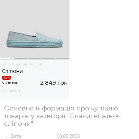
36
37
38
39
40
41
Сліпони
2 849 грн
5 698 грн
5 кольорів
Основна інформація про купівлю
товарів у категорії "Блакитні жіночі
сліпони"
✅ Дата
08.08.2026