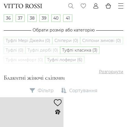
36
37
38
39
40
41
Обрати розмір або категорію
Туфлі Мері Джейн (0)
Сліпери (0)
Сліпони зимові (0)
Туфлі (0)
Туфлі дербі (0)
Туфлі класика (3)
Туфлі комфорт (0)
Туфлі лофери (6)
Туфлі оксфорди (0)
Сліпони (1)
Розгорнути
Блакитні жіночі сліпони
Фільтр
Сортування