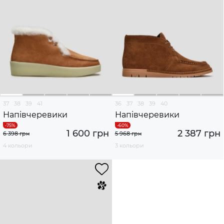
37
38
39
41
36
37
38
39
40
Напівчеревики
Напівчеревики
1 600 грн
2 387 грн
6 398 грн
5 968 грн
4 кольори
3 кольори