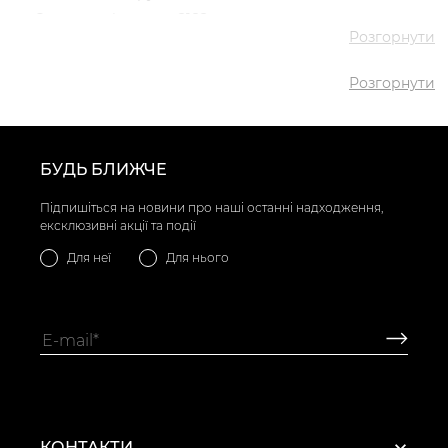
✅ Середня ціна
2182 грн
Розгорнути
✅ Найдешевший
1600 грн
товар
Розгорнути
✅ Найдорожчий
2559 грн
товар
✅
Напівчеревики VS000085711
Найпопулярніший
Рудий
- 1600 грн
товар
БУДЬ БЛИЖЧЕ
Підпишіться на новини про наші останні надходження,
ексклюзивні акції та події
Для неї
Для нього
КОНТАКТИ