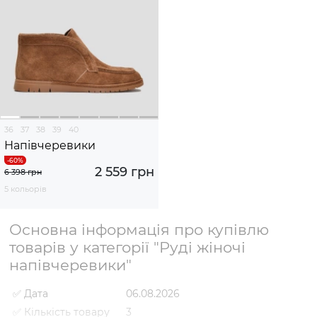
36
37
38
39
40
Напівчеревики
2 559 грн
6 398 грн
5 кольорів
Основна інформація про купівлю
товарів у категорії "Руді жіночі
напівчеревики"
✅ Дата
06.08.2026
✅ Кількість товару
3