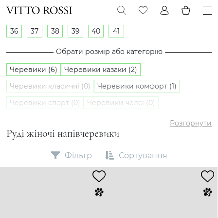
36
37
38
39
40
41
Обрати розмір або категорію
Черевики (6)
Черевики казаки (2)
Черевики класичні (0)
Черевики комфорт (1)
Черевики спорт (0)
Черевики челсі (0)
Напівчеревики (3)
Розгорнути
Руді жіночі напівчеревики
Фільтр
Сортування