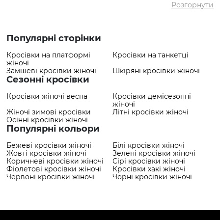
Розгорнути
✅ Найдорожчий
2184 грн
товар
✅ Найпопулярніший
Кросівки VS000093042 Білий
товар
- 2184 грн
Популярні сторінки
Кросівки на платформі
Кросівки на танкетці
жіночі
Замшеві кросівки жіночі
Шкіряні кросівки жіночі
Сезонні кросівки
Кросівки жіночі весна
Кросівки демісезонні
жіночі
Жіночі зимові кросівки
Літні кросівки жіночі
Осінні кросівки жіночі
Популярні кольори
Бежеві кросівки жіночі
Білі кросівки жіночі
Жовті кросівки жіночі
Зелені кросівки жіночі
Коричневі кросівки жіночі
Сірі кросівки жіночі
Фіолетові кросівки жіночі
Кросівки хакі жіночі
Червоні кросівки жіночі
Чорні кросівки жіночі