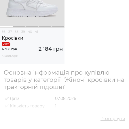
36
37
38
39
40
41
Кросівки
2 184 грн
4 368 грн
3 кольори
Основна інформація про купівлю
товарів у категорії "Жіночі кросівки на
тракторній підошві"
✅ Дата
07.08.2026
✅ Кількість товару
1
✅ Середня ціна
2184 грн
Розгорнути
✅ Найдешевший
2184 грн
товар