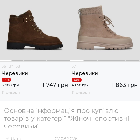
36
37
38
37
Черевики
Черевики
1 747 грн
1 863 грн
6 988 грн
4 658 грн
3 кольори
3 кольори
Основна інформація про купівлю
товарів у категорії "Жіночі спортивні
черевики"
✅ Дата
07.08.2026