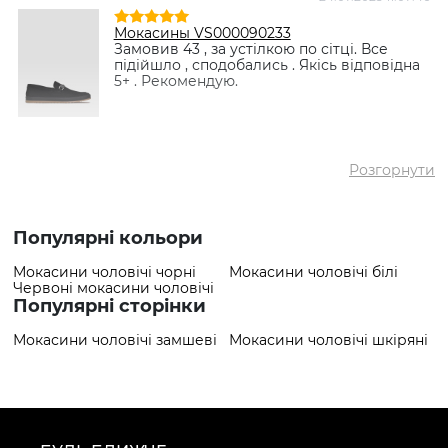
✅
Мокасини VS000082052 Бежевий
Найпопулярніший
- 2584 грн
Мокасины VS000090233
товар
Замовив 43 , за устілкою по сітці. Все
підійшло , сподобались . Якісь відповідна
5+ . Рекомендую.
Розгорнути
Популярні кольори
Мокасини чоловічі чорні
Мокасини чоловічі білі
Червоні мокасини чоловічі
Популярні сторінки
Мокасини чоловічі замшеві
Мокасини чоловічі шкіряні