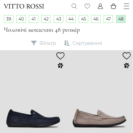
39
40
41
42
43
44
45
46
47
48
Чоловічі мокасини 48 розмір
Фільтр
Сортування