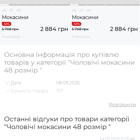
46
47
48
46
47
48
Мокасини
Мокасини
2 884 грн
2 884 грн
5 768 грн
5 768 грн
3 кольори
3 кольори
Основна інформація про купівлю
товарів у категорії "Чоловічі мокасини
48 розмір "
✅ Дата
08.08.2026
✅ Кількість товару
157
✅ Середній рейтинг
5
Розгорнути
✅ Середня ціна
2860 грн
✅ Найдешевший
Останні відгуки про товари категорії
1460 грн
товар
"Чоловічі мокасини 48 розмір "
✅ Найдорожчий
4038 грн
товар
24.07.2025 11:07:46