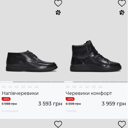
40
41
42
43
44
45
39
40
41
42
43
44
Напівчеревики
Черевики комфорт
3 593 грн
3 959 грн
5 988 грн
6 598 грн
4 кольори
1 колір