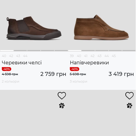
40
42
43
44
39
40
41
42
43
44
45
Черевики челсі
Напівчеревики
2 759 грн
3 419 грн
4 598 грн
5 698 грн
2 кольори
3 кольори