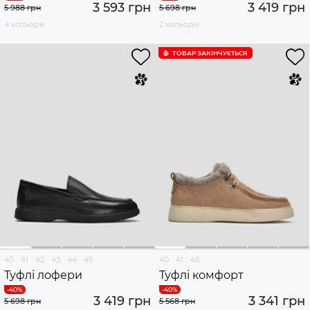
3 593 грн
3 419 грн
5 988 грн
5 698 грн
4 кольори
2 кольори
ТОВАР ЗАКІНЧУЄTЬСЯ
40
41
42
43
44
45
40
41
45
Туфлі лофери
Туфлі комфорт
3 419 грн
3 341 грн
5 698 грн
5 568 грн