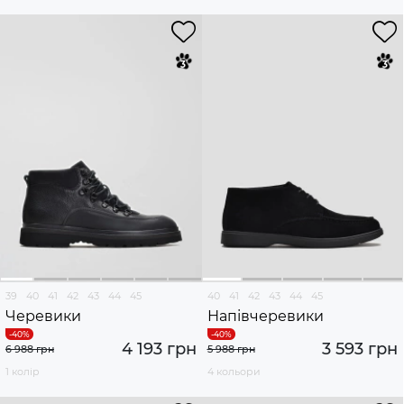
39
40
41
42
43
44
45
40
41
42
43
44
45
Черевики
Напівчеревики
4 193 грн
3 593 грн
6 988 грн
5 988 грн
1 колір
4 кольори