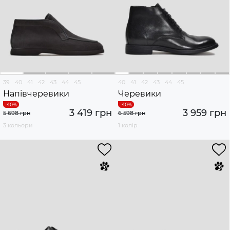
39
40
41
42
43
44
45
40
41
42
43
44
45
Напівчеревики
Черевики
3 419 грн
3 959 грн
5 698 грн
6 598 грн
3 кольори
1 колір