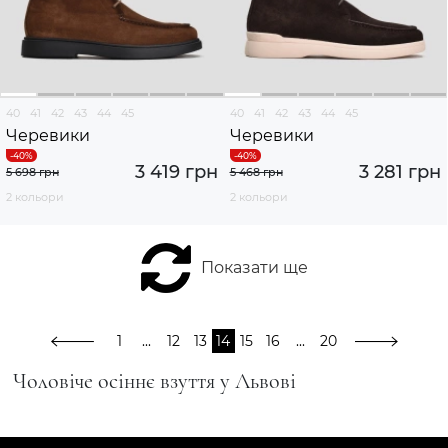
40
41
42
43
44
45
40
41
42
43
44
45
Черевики
Черевики
3 419 грн
3 281 грн
5 698 грн
5 468 грн
2 кольори
2 кольори
Показати ще
1
...
12
13
14
15
16
...
20
Чоловіче осіннє взуття у Львові