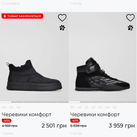
2 кольори
1 колір
ТОВАР ЗАКІНЧУЄTЬСЯ
40
43
44
39
40
41
42
43
44
45
Черевики комфорт
Черевики комфорт
2 501 грн
3 959 грн
4 168 грн
6 598 грн
1 колір
1 колір