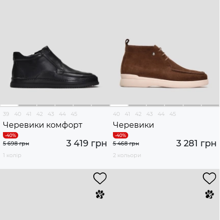
39
40
41
42
43
44
45
40
41
42
43
44
45
Черевики комфорт
Черевики
3 419 грн
3 281 грн
5 698 грн
5 468 грн
1 колір
2 кольори