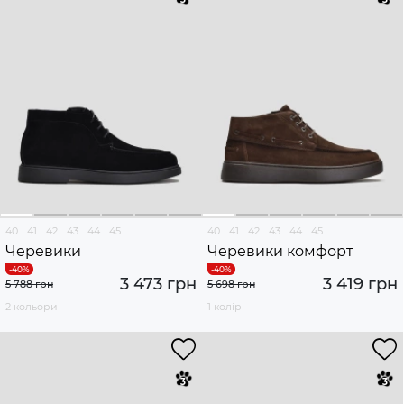
40
41
42
43
44
45
40
41
42
43
44
45
Черевики
Черевики комфорт
3 473 грн
3 419 грн
5 788 грн
5 698 грн
2 кольори
1 колір