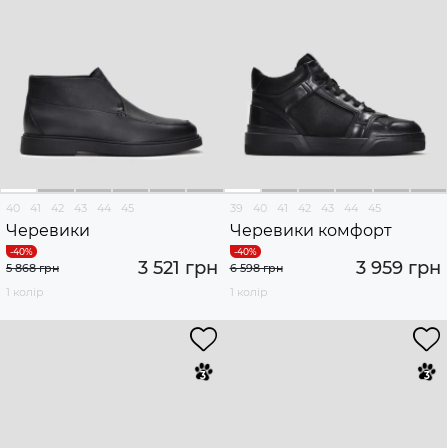
40
41
42
43
44
45
39
40
41
42
43
44
45
Черевики
Черевики комфорт
3 521 грн
3 959 грн
5 868 грн
6 598 грн
1 колір
1 колір