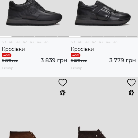
39
40
41
42
43
44
45
39
40
41
42
43
44
45
Кросівки
Кросівки
3 839 грн
3 779 грн
6 398 грн
6 298 грн
1 колір
1 колір