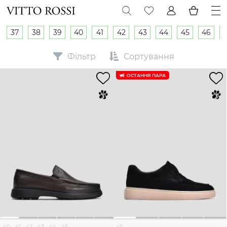
37
38
39
40
41
42
43
44
45
46
Фільтр
Сортування
ОСТАННЯ ПАРА
40
41
42
43
44
45
45