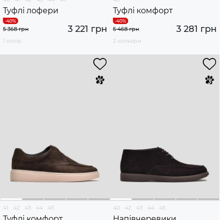
Туфлі лофери
Туфлі комфорт
3 221 грн
3 281 грн
5 368 грн
5 468 грн
1 колір
2 кольори
41
42
43
44
45
40
42
43
44
45
Туфлі комфорт
Напівчеревики