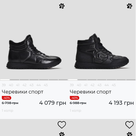
39
40
41
42
43
44
45
39
40
41
42
43
44
45
Черевики спорт
Черевики спорт
4 079 грн
4 193 грн
6 798 грн
6 988 грн
1 колір
1 колір