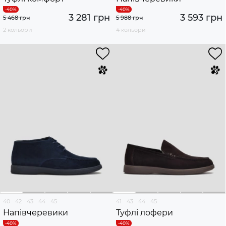
3 281 грн
3 593 грн
5 468 грн
5 988 грн
2 кольори
4 кольори
40
42
43
44
45
41
43
44
45
Напівчеревики
Туфлі лофери