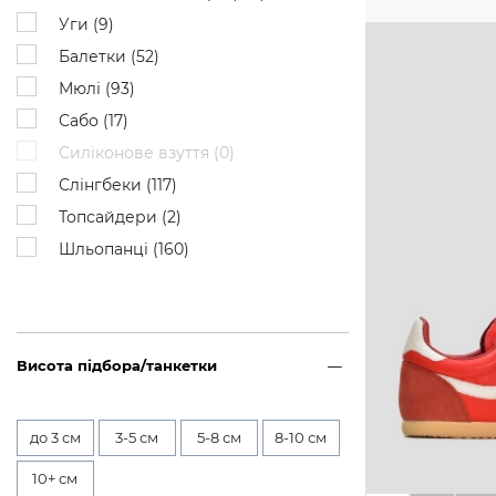
Уги (
9
)
Балетки (
52
)
Мюлі (
93
)
Сабо (
17
)
Силіконове взуття (
0
)
Слінгбеки (
117
)
Топсайдери (
2
)
Шльопанці (
160
)
Висота підбора/танкетки
до 3 см
3-5 см
5-8 см
8-10 см
10+ см