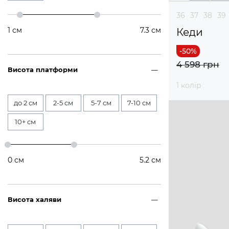
36
37
38
39
1
см
7.3
см
Кеди
4 598 грн
Висота платформи
1 колір
до 2 см
2-5 см
5-7 см
7-10 см
10+ см
0
см
5.2
см
Висота халяви