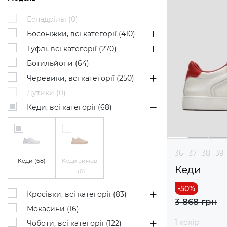
Еспадрільї (
0
)
Босоніжки, всі категорії (
410
)
Туфлі, всі категорії (
270
)
Ботильйони (
64
)
Черевики, всі категорії (
250
)
Дутики (
0
)
Кеди, всі категорії (
68
)
36
37
38
39
Кеди (
68
)
Кеди зимов
Кеди
і (
0
)
Кросівки, всі категорії (
83
)
3 868 грн
Мокасини (
16
)
1 колір
Чоботи, всі категорії (
122
)