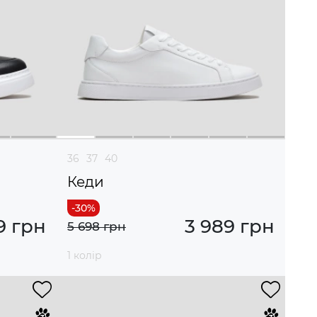
36
37
40
Кеди
9 грн
3 989 грн
5 698 грн
1 колір