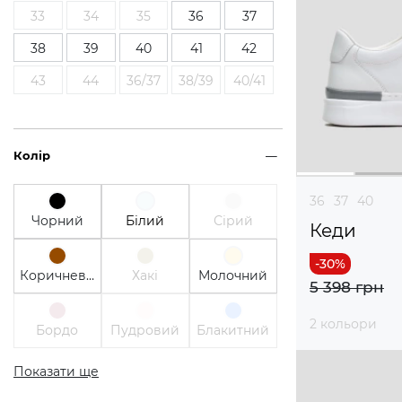
33
34
35
36
37
38
39
40
41
42
43
44
36/37
38/39
40/41
Колір
36
37
40
Чорний
Білий
Сірий
Кеди
Коричневий
Хакі
Молочний
5 398 грн
2 кольори
Бордо
Пудровий
Блакитний
Показати ще