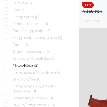
Силікон (
0
)
EVA (
0
)
4 368 грн
Натур.хутро (
0
)
2 кольори
Стрейч-текстиль (
0
)
Рафія/Натур.шкіра (
0
)
Натур.шкіра з покриттям (
0
)
Рафія (
0
)
Стрейч-еко-шкіра (
0
)
Текстиль/Мікрофібра (
0
)
Мікрофібра (
2
)
Натур.шкіра/Мікрофібра (
0
)
Текстиль/Лак (
0
)
Натур.шкіра з хутряним
покривом (
0
)
Кожа/Натур.Стрейч (
0
)
Замша/Натур.стрейч (
0
)