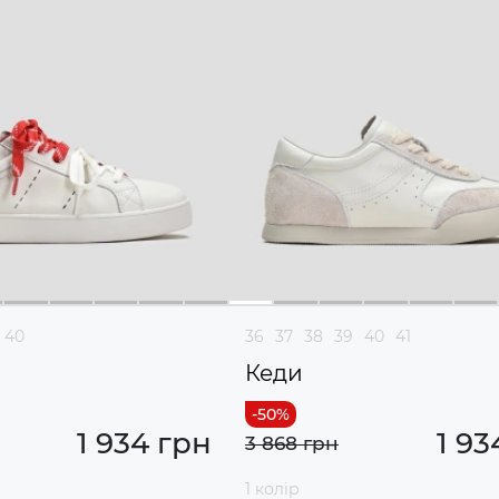
40
36
37
38
39
40
41
Кеди
1 934 грн
1 93
3 868 грн
1 колір