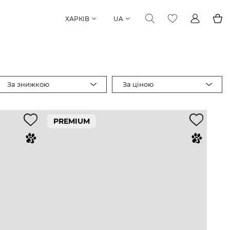
ХАРКІВ
UA
За знижкою
За ціною
PREMIUM