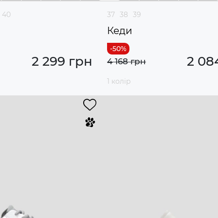
40
37
38
39
Кеди
2 299 грн
2 08
4 168 грн
1 колір