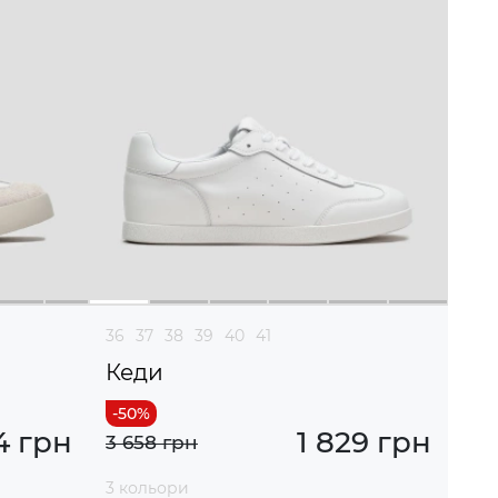
36
37
38
39
40
41
Кеди
4 грн
1 829 грн
3 658 грн
3 кольори