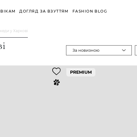
ВІКАМ
ДОГЛЯД ЗА ВЗУТТЯМ
FASHION BLOG
 кеди у Харкові
ві
За новизною
PREMIUM