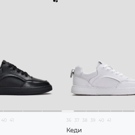
40
41
36
37
38
39
40
41
Кеди