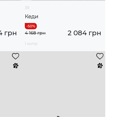
39
Кеди
4 грн
2 084 грн
4 168 грн
1 колір