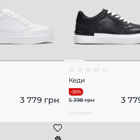
36
37
38
39
40
Кеди
3 779 грн
3 77
5 398 грн
2 кольори