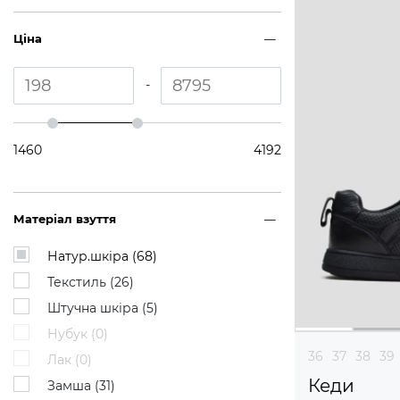
Ціна
-
1460
4192
Матеріал взуття
Натур.шкіра (
68
)
Текстиль (
26
)
Штучна шкіра (
5
)
Нубук (
0
)
36
37
38
39
Лак (
0
)
Кеди
Замша (
31
)