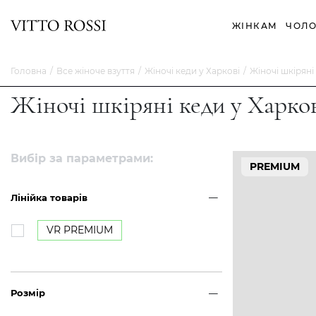
ЖІНКАМ
ЧОЛО
Головна
Все жіноче взуття
Жіночі кеди у Харкові
Жіночі шкіряні
Жіночі шкіряні кеди у Харко
Вибір за параметрами:
PREMIUM
Лінійка товарів
VR PREMIUM
Розмір