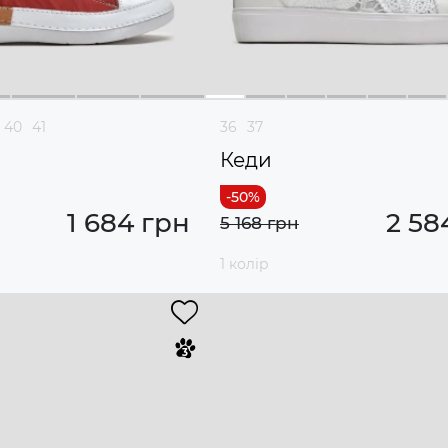
40
41
36
37
Кеди
1 684 грн
2 58
5 168 грн
1 колір