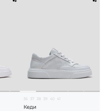
36
37
38
39
40
41
Кеди