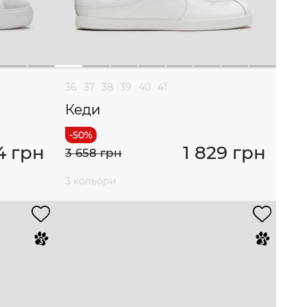
36
37
38
39
40
41
Кеди
4 грн
1 829 грн
3 658 грн
3 кольори