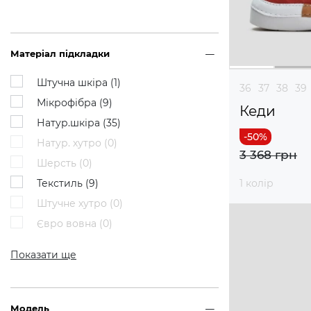
Матеріал підкладки
Штучна шкіра (
1
)
36
37
38
39
Мікрофібра (
9
)
Кеди
Натур.шкіра (
35
)
Натур. хутро (
0
)
3 368 грн
Шерсть (
0
)
Текстиль (
9
)
1 колір
Штучне хутро (
0
)
Євро вовна (
0
)
Показати ще
Модель