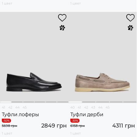
1 цвет
1 цвет
41
42
44
45
40
41
42
43
44
45
Туфли лоферы
Туфли дерби
2849 грн
4311 грн
5698 грн
6158 грн
1 цвет
1 цвет