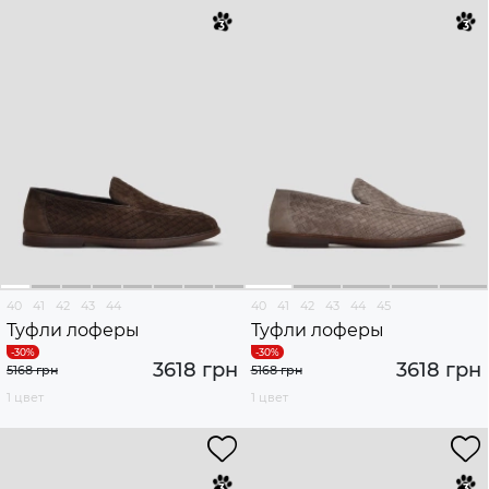
40
41
42
43
44
40
41
42
43
44
45
Туфли лоферы
Туфли лоферы
3618 грн
3618 грн
5168 грн
5168 грн
1 цвет
1 цвет