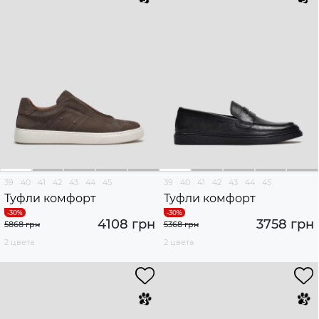
39
40
41
42
43
44
45
39
40
41
42
43
44
45
Туфли комфорт
Туфли комфорт
4108 грн
3758 грн
5868 грн
5368 грн
2 цвета
2 цвета