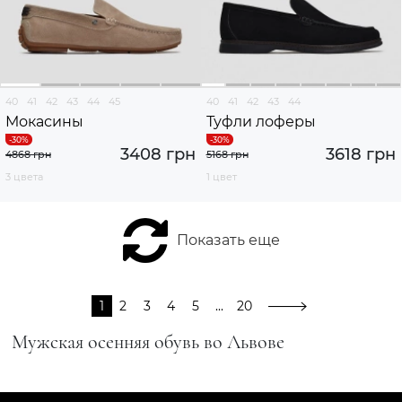
40
41
42
43
44
45
40
41
42
43
44
Мокасины
Туфли лоферы
3408 грн
3618 грн
4868 грн
5168 грн
3 цвета
1 цвет
Показать еще
1
2
3
4
5
...
20
Мужская осенняя обувь во Львове