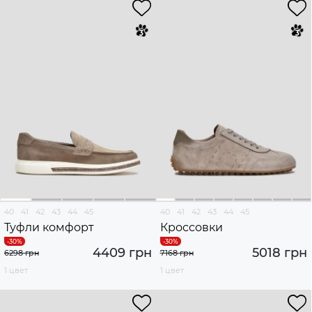
40
41
42
43
44
45
40
41
42
43
44
45
Туфли комфорт
Кроссовки
4409 грн
5018 грн
6298 грн
7168 грн
1 цвет
1 цвет