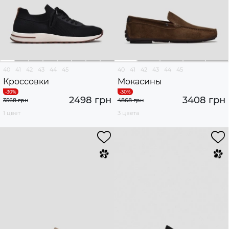
40
41
42
43
44
45
40
41
42
43
44
45
Кроссовки
Мокасины
2498 грн
3408 грн
3568 грн
4868 грн
1 цвет
3 цвета