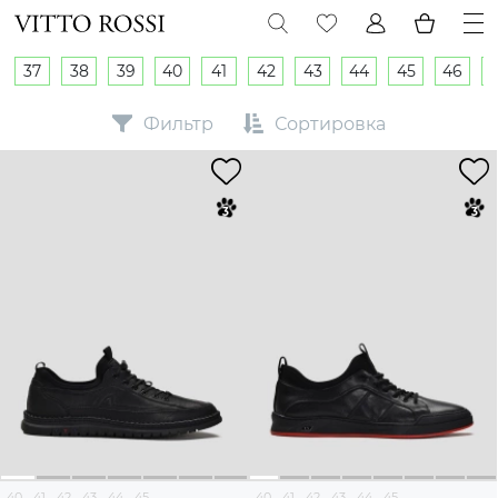
37
38
39
40
41
42
43
44
45
46
Фильтр
Сортировка
40
41
42
43
44
45
40
41
42
43
44
45