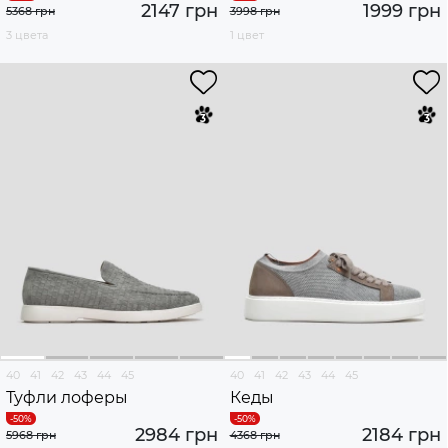
2147 грн
1999 грн
5368 грн
3998 грн
3 цвета
1 цвет
40
41
42
43
44
45
40
41
42
43
44
45
Туфли лоферы
Кеды
2984 грн
2184 грн
5968 грн
4368 грн