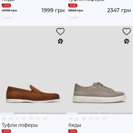
1999 грн
2347 грн
4998 грн
5868 грн
1 цвет
1 цвет
39
40
41
42
43
44
45
40
41
42
43
44
45
Туфли лоферы
Кеды