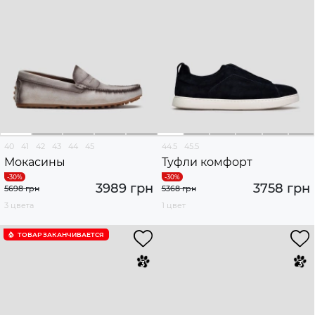
40
41
42
43
44
45
44.5
45.5
Мокасины
Туфли комфорт
3989 грн
3758 грн
5698 грн
5368 грн
3 цвета
1 цвет
ТОВАР ЗАКАНЧИВАЕТСЯ