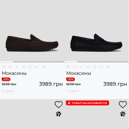
39
40
41
42
43
44
45
39
40
41
42
43
44
45
Мокасины
Мокасины
3989 грн
3989 грн
5698 грн
5698 грн
3 цвета
3 цвета
ТОВАР ЗАКАНЧИВАЕТСЯ