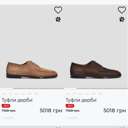
40
41
42
43
44
45
40
41
42
43
44
45
Туфли дерби
Туфли дерби
5018 грн
5018 грн
7168 грн
7168 грн
2 цвета
2 цвета