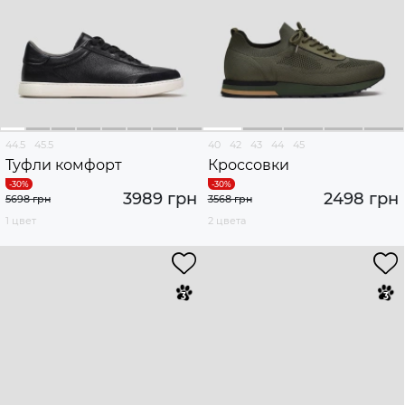
44.5
45.5
40
42
43
44
45
Туфли комфорт
Кроссовки
3989 грн
2498 грн
5698 грн
3568 грн
1 цвет
2 цвета