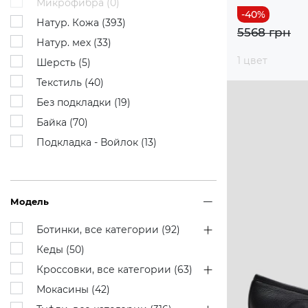
Микрофибра (
0
)
Натур. Кожа (
393
)
5568 грн
Натур. мех (
33
)
1 цвет
Шерсть (
5
)
Текстиль (
40
)
Без подкладки (
19
)
Байка (
70
)
Подкладка - Войлок (
13
)
Модель
Ботинки, все категории (
92
)
Кеды (
50
)
Кроссовки, все категории (
63
)
Мокасины (
42
)