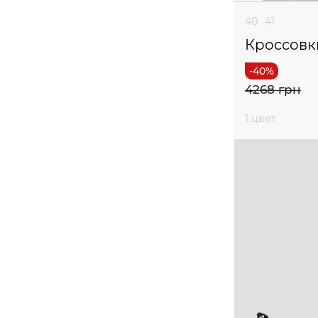
40
41
Кроссовк
4268 грн
1 цвет