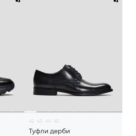
42
43
44
45
Туфли дерби