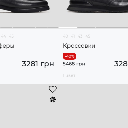
44
45
40
41
43
45
феры
Кроссовки
3281 грн
328
5468 грн
1 цвет