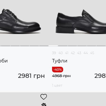
39
40
41
42
43
44
45
рби
Туфли
2981 грн
298
4968 грн
1 цвет