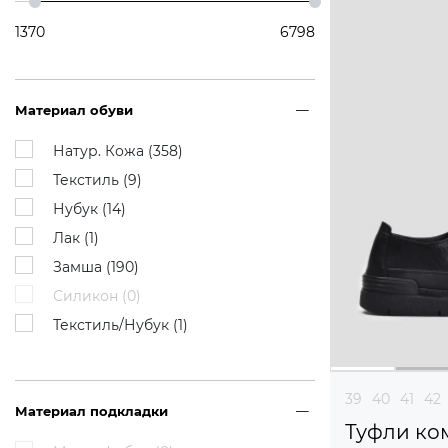
1370
6798
Материал обуви
Натур. Кожа (
358
)
Текстиль (
9
)
Нубук (
14
)
Лак (
1
)
Замша (
190
)
Силикон (
0
)
Текстиль/Нубук (
1
)
39
40
41
42
Материал подкладки
Туфли ко