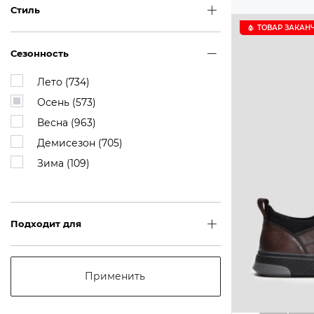
Стиль
ТОВАР ЗАКАН
Сезонность
Лето (
734
)
Осень (
573
)
Весна (
963
)
Демисезон (
705
)
Зима (
109
)
Подходит для
Применить