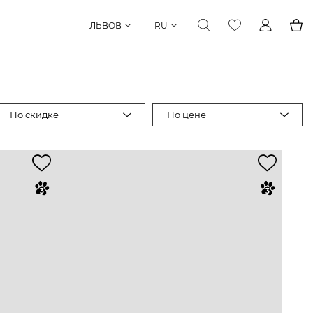
ЛЬВОВ
RU
По скидке
По цене