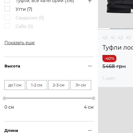
Туфли, все категории (
316
)
Угги (
7
)
Сандалии (
0
)
Сабо (
0
)
40
41
42
43
Показать еще
Туфли ло
5468 грн
Высота
1 цвет
до 1 см
1-2 см
2-3 см
3+ см
0
см
4
см
Длина