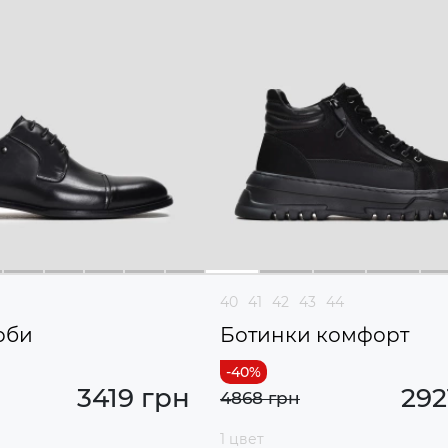
40
41
42
43
44
рби
Ботинки комфорт
3419 грн
292
4868 грн
1 цвет