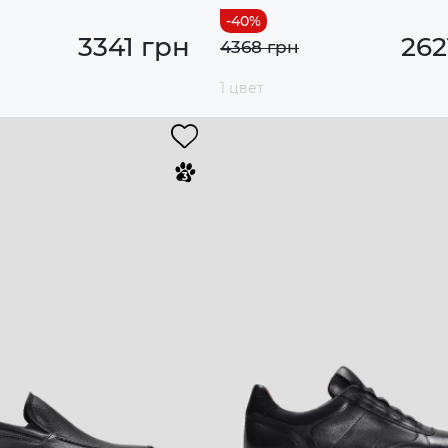
3341 грн
262
4368 грн
1 цвет