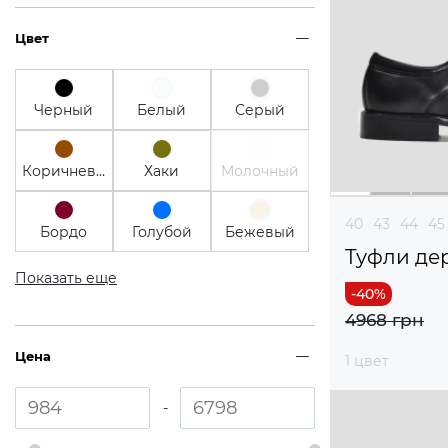
Цвет
Черный
Белый
Серый
Коричневый
Хаки
Молочный
40
43
44
45
Бордо
Голубой
Бежевый
Туфли де
Показать еще
4968 грн
Цена
1 цвет
-