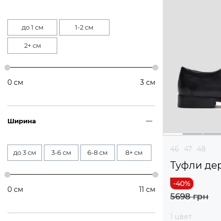
до 1 см
1-2 см
2+ см
0
см
3
см
Ширина
46
47
48
до 3 см
3-6 см
6-8 см
8+ см
Туфли де
0
см
11
см
5698 грн
1 цвет