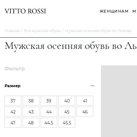
ЖЕНЩИНАМ
М
Главная
Вся мужская обувь
Мужская осенняя обувь во Львове
Мужская осенняя обувь во Ль
Фильтр
Размер
37
38
39
40
41
42
43
44
45
46
47
48
44.5
45.5