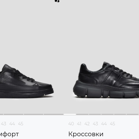
43
44
45
40
41
42
43
44
45
мфорт
Кроссовки