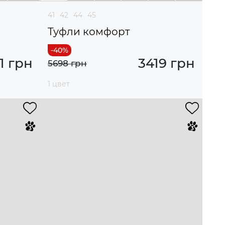
41
42
44
45
Туфли комфорт
1 грн
3419 грн
5698 грн
1 цвет