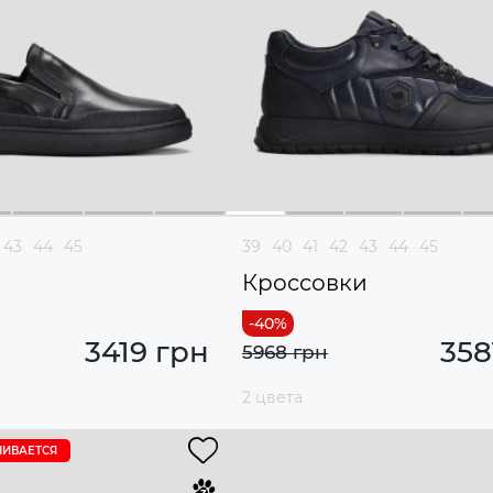
43
44
45
39
40
41
42
43
44
45
Кроссовки
3419 грн
358
5968 грн
2 цвета
ЧИВАЕТСЯ