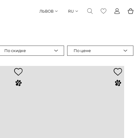
ЛЬВОВ
RU
По скидке
По цене