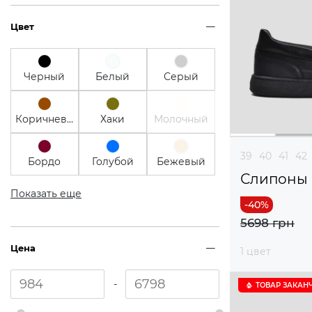
Цвет
Черный
Белый
Серый
Коричневый
Хаки
Молочный
39
40
41
42
Бордо
Голубой
Бежевый
Слипоны
Показать еще
5698 грн
Цена
1 цвет
-
ТОВАР ЗАКАН