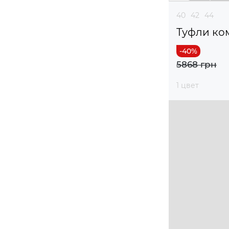
40
42
44
Туфли ко
5868 грн
1 цвет