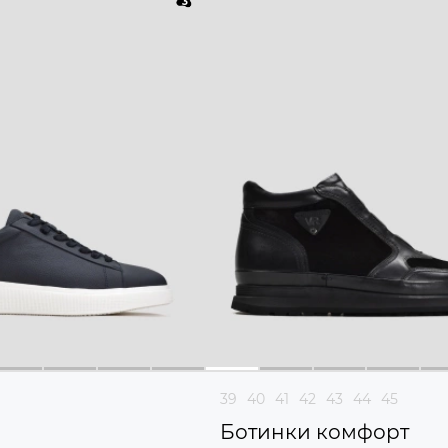
39
40
41
42
43
44
45
Ботинки комфорт