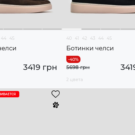
44
45
40
41
42
43
44
45
челси
Ботинки челси
3419 грн
341
5698 грн
2 цвета
ЧИВАЕТСЯ