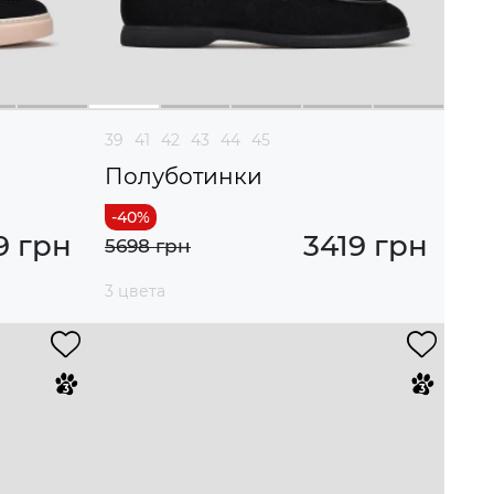
39
41
42
43
44
45
Полуботинки
9 грн
3419 грн
5698 грн
3 цвета