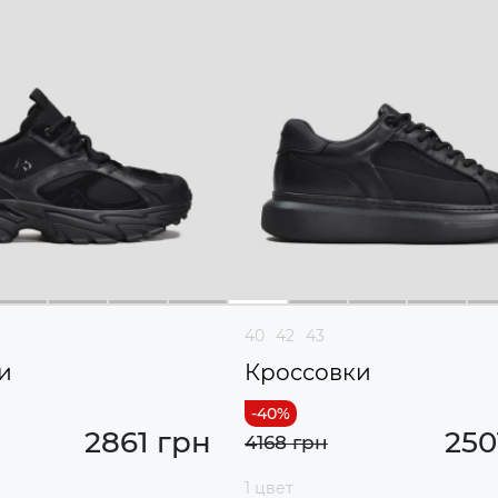
40
42
43
и
Кроссовки
2861 грн
250
4168 грн
1 цвет