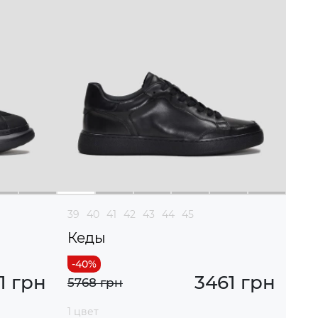
39
40
41
42
43
44
45
Кеды
1 грн
3461 грн
5768 грн
1 цвет