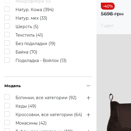
Микрофибра (
0
)
Натур. Кожа (
394
)
5698 грн
Натур. мех (
33
)
1 цвет
Шерсть (
5
)
Текстиль (
41
)
Без подкладки (
19
)
Байка (
70
)
Подкладка - Войлок (
13
)
Модель
Ботинки, все категории (
92
)
Кеды (
49
)
Кроссовки, все категории (
64
)
Мокасины (
42
)