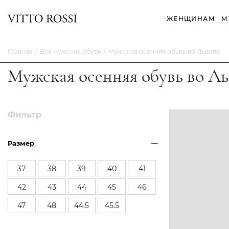
ЖЕНЩИНАМ
М
Главная
Вся мужская обувь
Мужская осенняя обувь во Львове
Мужская осенняя обувь во Ль
Фильтр
Размер
37
38
39
40
41
42
43
44
45
46
47
48
44.5
45.5