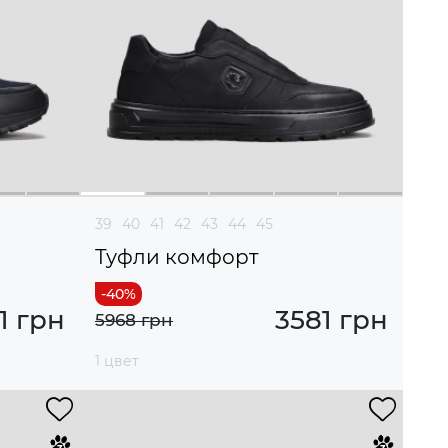
39
40
41
42
43
44
45
Туфли комфорт
1 грн
3581 грн
5968 грн
1 цвет