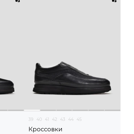
39
40
41
42
43
44
45
Кроссовки