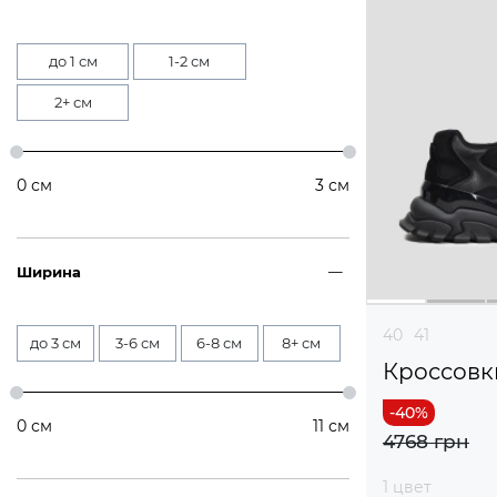
до 1 см
1-2 см
2+ см
0
см
3
см
Ширина
40
41
до 3 см
3-6 см
6-8 см
8+ см
Кроссовк
0
см
11
см
4768 грн
1 цвет