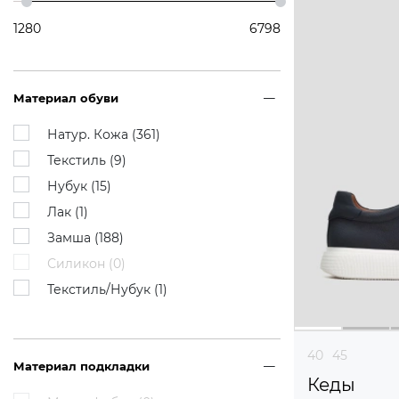
1280
6798
Материал обуви
Натур. Кожа (
361
)
Текстиль (
9
)
Нубук (
15
)
Лак (
1
)
Замша (
188
)
Силикон (
0
)
Текстиль/Нубук (
1
)
40
45
Материал подкладки
Кеды