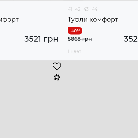
41
42
43
44
мфорт
Туфли комфорт
3521 грн
352
5868 грн
1 цвет