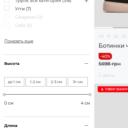
Туфли, все категории (
318
)
Угги (
7
)
Сандалии (
0
)
Сабо (
0
)
40
41
42
43
Показать еще
Ботинки 
5698 грн
Высота
2 цвета
до 1 см
1-2 см
2-3 см
3+ см
ТОВАР ЗАКАН
0
см
4
см
Длина